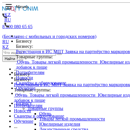
KZ
RU
8 800 080 65 65
...
(Бесплатно с мобильных и городских номеров)
Бизнесу
RU
Бизнесу:
KZ
Регистрация в ИС МПТ
Заявка на партнёрство маркиро
Товарные группы:
Найти
Обувь
Товары легкой промышленности
Ювелирные из
добавок к пище
...
Потребителям
Бизнесу
Новости
Бизнесу:
Сканеры и оборудование
Регистрация в ИС МПТ
Заявка на партнёрство маркиров
Обучение
Товарные группы:
...
Обувь
Товары легкой промышленности
Ювелирные изд
добавок к пище
Бизнесу
Потребителям
Товарные группы
Новости
Обувь
Сканеры и оборудование
Товары легкой промышленности
Обучение
Ювелирные изделия
...
Лекарственные средства