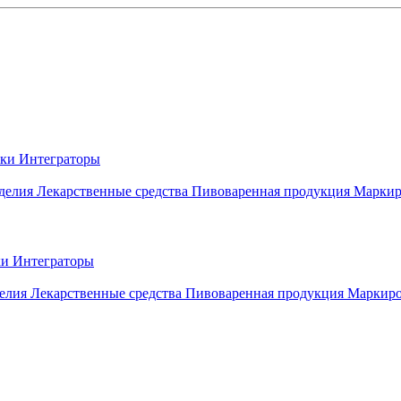
вки
Интеграторы
делия
Лекарственные средства
Пивоваренная продукция
Маркир
ки
Интеграторы
елия
Лекарственные средства
Пивоваренная продукция
Маркиро