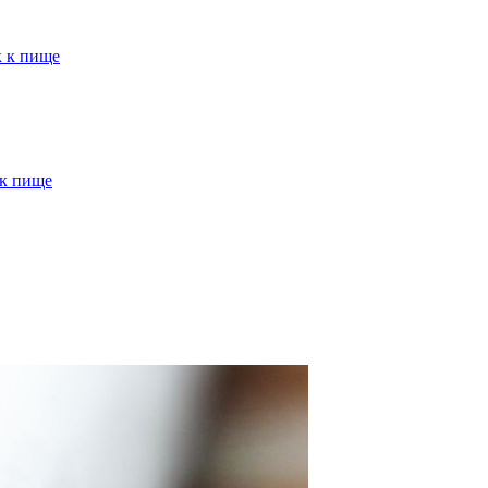
к к пище
 к пище