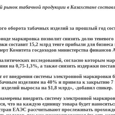
 рынок табачной продукции в Казахстане составл
ного оборота табачных изделий за прошлый год сос
риоде маркировка позволит снизить долю теневого
и составит 15,2 млрд тенге прибыли для бизнеса и
перт Комитета госдоходов министерства финансов 
налитических исследований, согласно которым мар
я на 0,75-1,3%, а также снизить издержки постав
 от внедрения системы электронной маркировки бе
бачным изделиям на 40% и привела к закрытию 7 н
изделий выросла на $1,8 млрд», -добавил спикер.
амерены внедрить систему электронной маркиров
я, что на каждую единицу товара будет наноситься
стран ЕАЭС рассчитывают прослеживать прохожден