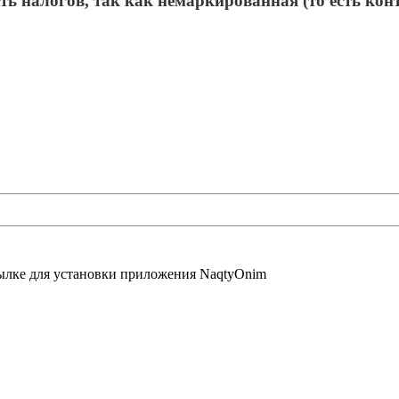
сть налогов, так как немаркированная (то есть ко
сылке для установки приложения NaqtyOnim