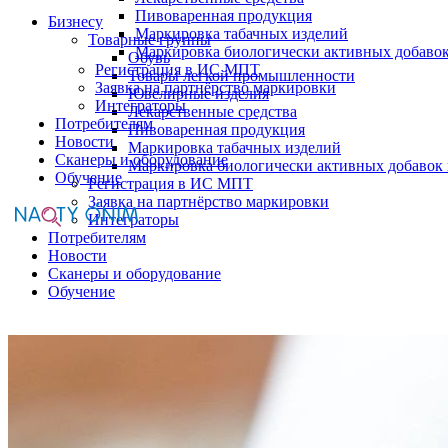
Пивоваренная продукция
Бизнесу
Маркировка табачных изделий
Товарные группы
Маркировка биологически активных добаво
Обувь
Регистрация в ИС МПТ
Товары легкой промышленности
Заявка на партнёрство маркировки
Ювелирные изделия
Интеграторы
Лекарственные средства
Потребителям
Пивоваренная продукция
Новости
Маркировка табачных изделий
Сканеры и оборудование
Маркировка биологически активных добавок
Обучение
Регистрация в ИС МПТ
Заявка на партнёрство маркировки
Интеграторы
Потребителям
Новости
Сканеры и оборудование
Обучение