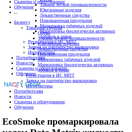
Сканеры и оборудование
Товары легкой промышленности
Обучение
Ювелирные изделия
...
Лекарственные средства
Пивоваренная продукция
Бизнесу
Маркировка табачных изделий
Товарные группы
Маркировка биологически активных
Обувь
добавок к пище
Товары легкой промышленности
Регистрация в ИС МПТ
Ювелирные изделия
Заявка на партнёрство маркировки
Лекарственные средства
Интеграторы
Пивоваренная продукция
Потребителям
Маркировка табачных изделий
Новости
Маркировка биологически активных
Сканеры и оборудование
добавок к пище
Обучение
Регистрация в ИС МПТ
Заявка на партнёрство маркировки
Интеграторы
Потребителям
Новости
Сканеры и оборудование
Обучение
EcoSmoke промаркировала