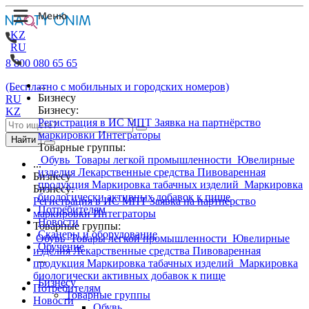
KZ
RU
8 800 080 65 65
...
(Бесплатно с мобильных и городских номеров)
Бизнесу
RU
Бизнесу:
KZ
Регистрация в ИС МПТ
Заявка на партнёрство
маркировки
Интеграторы
Найти
Товарные группы:
Обувь
Товары легкой промышленности
Ювелирные
...
изделия
Лекарственные средства
Пивоваренная
Бизнесу
продукция
Маркировка табачных изделий
Маркировка
Бизнесу:
биологически активных добавок к пище
Регистрация в ИС МПТ
Заявка на партнёрство
Потребителям
маркировки
Интеграторы
Новости
Товарные группы:
Сканеры и оборудование
Обувь
Товары легкой промышленности
Ювелирные
Обучение
изделия
Лекарственные средства
Пивоваренная
...
продукция
Маркировка табачных изделий
Маркировка
биологически активных добавок к пище
Бизнесу
Потребителям
Товарные группы
Новости
Обувь