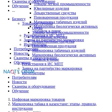
Сканеры и оборудование
Товары легкой промышленности
Обучение
Ювелирные изделия
...
Лекарственные средства
Пивоваренная продукция
Бизнесу
Маркировка табачных изделий
Товарные группы
Маркировка биологически активных
Обувь
добавок к пище
Товары легкой промышленности
Регистрация в ИС МПТ
Ювелирные изделия
Заявка на партнёрство маркировки
Лекарственные средства
Интеграторы
Пивоваренная продукция
Потребителям
Маркировка табачных изделий
Новости
Маркировка биологически активных
Сканеры и оборудование
добавок к пище
Обучение
Регистрация в ИС МПТ
Заявка на партнёрство маркировки
Интеграторы
Потребителям
Новости
Сканеры и оборудование
Обучение
Цифровая маркировка товаров
Маркировка табака в казахстане: этапы, правила,
инструкции