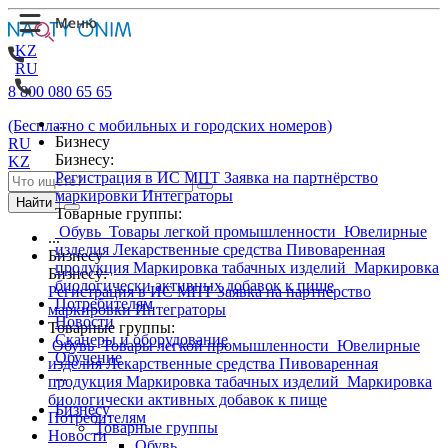
KZ
RU
8 800 080 65 65
...
(Бесплатно с мобильных и городских номеров)
Бизнесу
RU
Бизнесу:
KZ
Регистрация в ИС МПТ
Заявка на партнёрство
маркировки
Интеграторы
Найти
Товарные группы:
Обувь
Товары легкой промышленности
Ювелирные
...
изделия
Лекарственные средства
Пивоваренная
Бизнесу
продукция
Маркировка табачных изделий
Маркировка
Бизнесу:
биологически активных добавок к пище
Регистрация в ИС МПТ
Заявка на партнёрство
Потребителям
маркировки
Интеграторы
Новости
Товарные группы:
Сканеры и оборудование
Обувь
Товары легкой промышленности
Ювелирные
Обучение
изделия
Лекарственные средства
Пивоваренная
...
продукция
Маркировка табачных изделий
Маркировка
биологически активных добавок к пище
Бизнесу
Потребителям
Товарные группы
Новости
Обувь