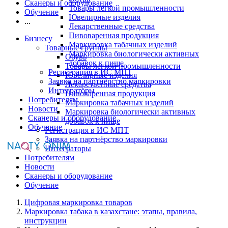
Сканеры и оборудование
Товары легкой промышленности
Обучение
Ювелирные изделия
...
Лекарственные средства
Пивоваренная продукция
Бизнесу
Маркировка табачных изделий
Товарные группы
Маркировка биологически активных
Обувь
добавок к пище
Товары легкой промышленности
Регистрация в ИС МПТ
Ювелирные изделия
Заявка на партнёрство маркировки
Лекарственные средства
Интеграторы
Пивоваренная продукция
Потребителям
Маркировка табачных изделий
Новости
Маркировка биологически активных
Сканеры и оборудование
добавок к пище
Обучение
Регистрация в ИС МПТ
Заявка на партнёрство маркировки
Интеграторы
Потребителям
Новости
Сканеры и оборудование
Обучение
Цифровая маркировка товаров
Маркировка табака в казахстане: этапы, правила,
инструкции