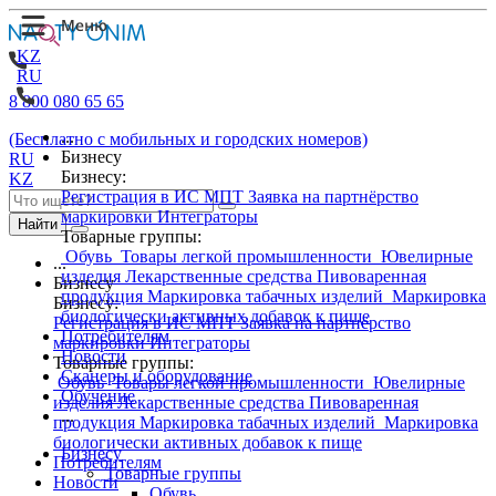
KZ
RU
8 800 080 65 65
...
(Бесплатно с мобильных и городских номеров)
Бизнесу
RU
Бизнесу:
KZ
Регистрация в ИС МПТ
Заявка на партнёрство
маркировки
Интеграторы
Найти
Товарные группы:
Обувь
Товары легкой промышленности
Ювелирные
...
изделия
Лекарственные средства
Пивоваренная
Бизнесу
продукция
Маркировка табачных изделий
Маркировка
Бизнесу:
биологически активных добавок к пище
Регистрация в ИС МПТ
Заявка на партнёрство
Потребителям
маркировки
Интеграторы
Новости
Товарные группы:
Сканеры и оборудование
Обувь
Товары легкой промышленности
Ювелирные
Обучение
изделия
Лекарственные средства
Пивоваренная
...
продукция
Маркировка табачных изделий
Маркировка
биологически активных добавок к пище
Бизнесу
Потребителям
Товарные группы
Новости
Обувь