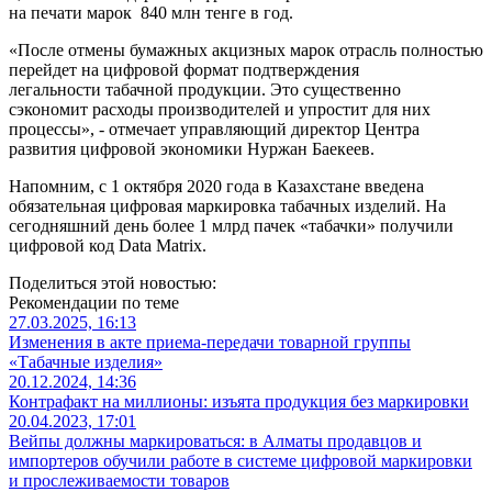
на печати марок 840 млн тенге в год.
«После отмены бумажных акцизных марок отрасль полностью
перейдет на цифровой формат подтверждения
легальности табачной продукции. Это существенно
сэкономит расходы производителей и упростит для них
процессы», - отмечает управляющий директор Центра
развития цифровой экономики Нуржан Баекеев.
Напомним, с 1 октября 2020 года в Казахстане введена
обязательная цифровая маркировка табачных изделий. На
сегодняшний день более 1 млрд пачек «табачки» получили
цифровой код Data Matrix.
Поделиться этой новостью:
Рекомендации по теме
27.03.2025, 16:13
Изменения в акте приема-передачи товарной группы
«Табачные изделия»
20.12.2024, 14:36
Контрафакт на миллионы: изъята продукция без маркировки
20.04.2023, 17:01
Вейпы должны маркироваться: в Алматы продавцов и
импортеров обучили работе в системе цифровой маркировки
и прослеживаемости товаров