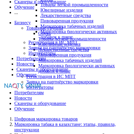
Сканеры и оборудование
Товары легкой промышленности
Обучение
Ювелирные изделия
...
Лекарственные средства
Пивоваренная продукция
Бизнесу
Маркировка табачных изделий
Товарные группы
Маркировка биологически активных
Обувь
добавок к пище
Товары легкой промышленности
Регистрация в ИС МПТ
Ювелирные изделия
Заявка на партнёрство маркировки
Лекарственные средства
Интеграторы
Пивоваренная продукция
Потребителям
Маркировка табачных изделий
Новости
Маркировка биологически активных
Сканеры и оборудование
добавок к пище
Обучение
Регистрация в ИС МПТ
Заявка на партнёрство маркировки
Интеграторы
Потребителям
Новости
Сканеры и оборудование
Обучение
Цифровая маркировка товаров
Маркировка табака в казахстане: этапы, правила,
инструкции