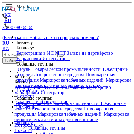
KZ
RU
8 800 080 65 65
...
(Бесплатно с мобильных и городских номеров)
Бизнесу
RU
Бизнесу:
KZ
Регистрация в ИС МПТ
Заявка на партнёрство
маркировки
Интеграторы
Найти
Товарные группы:
Обувь
Товары легкой промышленности
Ювелирные
...
изделия
Лекарственные средства
Пивоваренная
Бизнесу
продукция
Маркировка табачных изделий
Маркировка
Бизнесу:
биологически активных добавок к пище
Регистрация в ИС МПТ
Заявка на партнёрство
Потребителям
маркировки
Интеграторы
Новости
Товарные группы:
Сканеры и оборудование
Обувь
Товары легкой промышленности
Ювелирные
Обучение
изделия
Лекарственные средства
Пивоваренная
...
продукция
Маркировка табачных изделий
Маркировка
биологически активных добавок к пище
Бизнесу
Потребителям
Товарные группы
Новости
Обувь