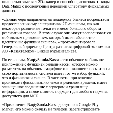
полностью заменяет 2D-сканер и способно распознавать коды
Data Matrix с последующей передачей Оператору фискальных
данных.
«Данная мера направлена на поддержку бизнеса посредством
предоставления ему альтернативы 2D-сканерам, так как
некоторые розничные точки не имеют большого оборота
реализации товаров. В этом случае они могут воспользоваться
мобильным приложением, который имеет абсолютно
идентичные функции сканера», - прокомментировала
Генеральный директор Центра развития цифровой экономики
АО «Казахтелеком» Бикеш Курмангалиева.
По ее словам,
NaqtySauda.Kassa
- это обычное мобильное
приложение с функцией онлайн-кассы, которое можно
разместить на обычном смартфоне или планшете: несмотря на
свою портативность, система имеет тот же набор функций,
что и физический сканер. В частности, приложение
производит фискализацию чеков в реальном времени, имеет
защищенное соединение с сервером и хранилище
информации, а самое главное, подходит для любого гаджета,
доступного для МСБ.
«Приложение NaqtySauda.Kassa доступно в Google Play
Market, его можно скачать на телефон, зарегистрировать