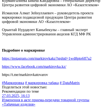
Курмангалиева Бикеш Кайдаровна – генеральный директор
Центра развития цифровой экономики АО «Казахтелеком»
Исмаилов Алмат Зейнуллаевич – руководитель проекта
маркировки подакцизной продукции Центра развития
цифровой экономики АО «Казахтелеком»
Орынтай Нурдаулет Каныбекулы – главный эксперт
Управления администрирования акцизов КГД МФ РК
Подробнее о маркировке
https://instagram.com/markirovkakz?igshid=1wd8pto6fl7a2
https://www.facebook.com/markirovka.kz/
https://t.me/markirovkatovarov
#Маркировка
# маркировка табака
# DataMatrix
Поделиться этой новостью:
Рекомендации по теме
27.03.2025, 16:13
Изменения в акте приема-передачи товарной группы
«Табачные изделия»