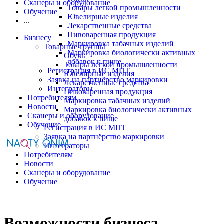
Сканеры и оборудование
Товары легкой промышленности
Обучение
Ювелирные изделия
...
Лекарственные средства
Пивоваренная продукция
Бизнесу
Маркировка табачных изделий
Товарные группы
Маркировка биологически активных
Обувь
добавок к пище
Товары легкой промышленности
Регистрация в ИС МПТ
Ювелирные изделия
Заявка на партнёрство маркировки
Лекарственные средства
Интеграторы
Пивоваренная продукция
Потребителям
Маркировка табачных изделий
Новости
Маркировка биологически активных
Сканеры и оборудование
добавок к пище
Обучение
Регистрация в ИС МПТ
Заявка на партнёрство маркировки
Интеграторы
Потребителям
Новости
Сканеры и оборудование
Обучение
Возможности бизнеса