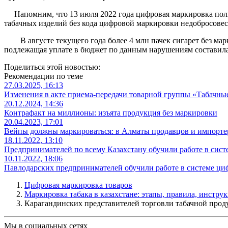
Напомним, что 13 июля 2022 года цифровая маркировка полн
табачных изделий без кода цифровой маркировки недобросове
В августе текущего года более 4 млн пачек сигарет без марк
подлежащая уплате в бюджет по данным нарушениям составила 
Поделиться этой новостью:
Рекомендации по теме
27.03.2025, 16:13
Изменения в акте приема-передачи товарной группы «Табачны
20.12.2024, 14:36
Контрафакт на миллионы: изъята продукция без маркировки
20.04.2023, 17:01
Вейпы должны маркироваться: в Алматы продавцов и импортер
18.11.2022, 13:10
Предпринимателей по всему Казахстану обучили работе в сис
10.11.2022, 18:06
Павлодарских предпринимателей обучили работе в системе ц
Цифровая маркировка товаров
Маркировка табака в казахстане: этапы, правила, инстру
Карагандинских представителей торговли табачной прод
Мы в социальных сетях