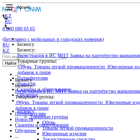
KZ
RU
8 800 080 65 65
...
(Бесплатно с мобильных и городских номеров)
Бизнесу
RU
Бизнесу:
KZ
Регистрация в ИС МПТ
Заявка на партнёрство маркиро
Товарные группы:
Найти
Обувь
Товары легкой промышленности
Ювелирные из
добавок к пище
...
Потребителям
Бизнесу
Новости
Бизнесу:
Сканеры и оборудование
Регистрация в ИС МПТ
Заявка на партнёрство маркиров
Обучение
Товарные группы:
...
Обувь
Товары легкой промышленности
Ювелирные изд
добавок к пище
Бизнесу
Потребителям
Товарные группы
Новости
Обувь
Сканеры и оборудование
Товары легкой промышленности
Обучение
Ювелирные изделия
...
Лекарственные средства