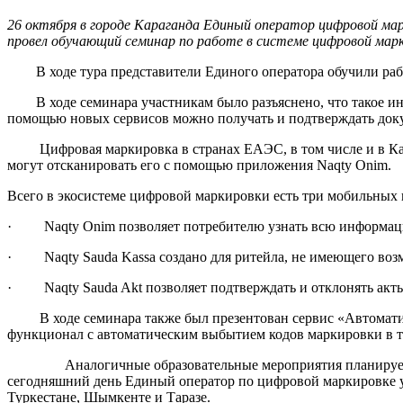
26 октября в городе Караганда Единый оператор цифровой ма
провел обучающий семинар по работе в системе цифровой мар
В ходе тура представители Единого оператора обучили рабо
В ходе семинара участникам было разъяснено, что такое инфо
помощью новых сервисов можно получать и подтверждать док
Цифровая маркировка в странах ЕАЭС, в том числе и в Казах
могут отсканировать его с помощью приложения Naqty Onim.
Всего в экосистеме цифровой маркировки есть три мобильны
· Naqty Onim позволяет потребителю узнать всю информац
· Naqty Sauda Kassa создано для ритейла, не имеющего во
· Naqty Sauda Akt позволяет подтверждать и отклонять акт
В ходе семинара также был презентован сервис «Автоматич
функционал с автоматическим выбытием кодов маркировки в 
Аналогичные образовательные мероприятия планируется про
сегодняшний день Единый оператор по цифровой маркировке уж
Туркестане, Шымкенте и Таразе.