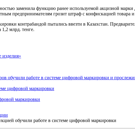
остью заменила функцию ранее используемой акцизной марки д
стным предпринимателям грозит штраф с конфискацией товара 
ировки контрабандой пытались ввезти в Казахстан. Предварите
1,2 млрд. тенге.
е изделия»
ов обучили работе в системе цифровой маркировки и прослежи
теме цифровой маркировки
ифровой маркировки
кции
укцией обучили работе в системе цифровой маркировки