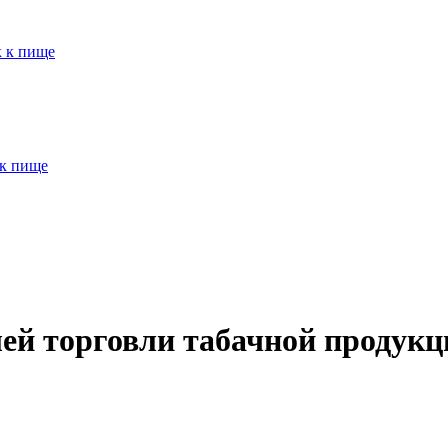
к к пище
 к пище
ей торговли табачной продукци