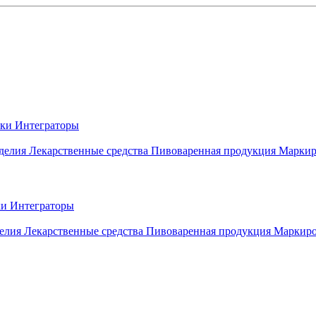
вки
Интеграторы
делия
Лекарственные средства
Пивоваренная продукция
Маркир
ки
Интеграторы
елия
Лекарственные средства
Пивоваренная продукция
Маркиро