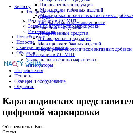
Пивоваренная продукция
Бизнесу
Маркировка табачных изделий
Товарные группы
Маркировка биологически активных добаво
Обувь
Регистрация в ИС МПТ
Товары легкой промышленности
Заявка на партнёрство маркировки
Ювелирные изделия
Интеграторы
Лекарственные средства
Потребителям
Пивоваренная продукция
Новости
Маркировка табачных изделий
Сканеры и оборудование
Маркировка биологически активных добавок
Обучение
Регистрация в ИС МПТ
Заявка на партнёрство маркировки
Интеграторы
Потребителям
Новости
Сканеры и оборудование
Обучение
Карагандинских представител
цифровой маркировки
Обозреватель в ismet
Статья