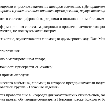
ркировки и прослеживаемости товаров совместно с Департамен
кировки с участием налогоплательщиков региона, осуществляю
те в системе цифровой маркировки и пользованию мобильным п
рмационная система маркировки и прослеживаемости товаров, к
ументы, не пользуясь компьютером.
стане, осуществляется с помощью двухмерного кода Data Matrix
х приложения:
ию о маркированном товаре;
зможность приобрести 2D-сканер;
ы приема-передачи.
еского выбытия», с помощью которого предприниматели подт
товарной группе «Табачные изделия».
вести ещё в 6 городах для казахстанских бизнесменов, заня
е провел обучающие семинары в Петропавловске, Кокшетау, Кос