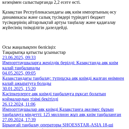
кезеңімен салыстырғанда 2,2 есеге өсті.
Қазақстан Республикасындағы аяқ киім импортының өсу
динамикасы және салық түсімдері түріндегі бюджет
түсімдерінің айтарлықтай артуы таңбалау және қадағалау
жүйесінің тиімділігін дәлелдейді.
Осы жаңалықпен бөлісіңіз:
Тақырыпқа қатысты ұсыныстар
23.06.2025, 09:33
Импорттаушыларға жеңілдік берілді: Қазақстанда аяқ киім
қалай таңбаланады
04.05.2025, 09:05
Қазақстандағы таңбалау: түпнұсқа аяқ киімді жалған өнімнен
қалай ажыратуға болады
30.01.2025, 15:20
Кәсіпкерлерге аяқ киімді таңбалауға рұқсат болатын
қоймалардың тізімі бекітілді
26.12.2024, 11:06
Импорттаушылар аяқ киімді Қазақстанға әкелмес бұрын
таңбалауға міндетті: 125 миллион жұп аяқ киім таңбаланған
27.09.2024, 17:39
Бірыңғай таңбалау операторы SHOESSTAR-ASIA 18-ші