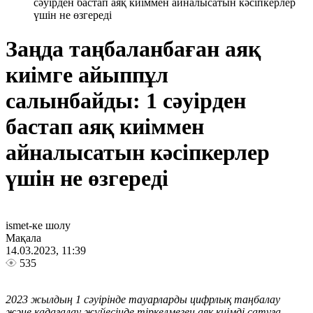
сәуірден бастап аяқ киіммен айналысатын кәсіпкерлер
үшін не өзгереді
Заңда таңбаланбаған аяқ
киімге айыппұл
салынбайды: 1 сәуірден
бастап аяқ киіммен
айналысатын кәсіпкерлер
үшін не өзгереді
ismet-ке шолу
Мақала
14.03.2023, 11:39
535
2023 жылдың 1 сәуірінде тауарларды цифрлық таңбалау
және қадағалау жүйесінде тіркелмеген аяқ киімді сатуға