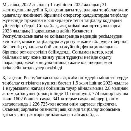
Мысалы, 2022 жылдың 1 сәуірінен 2022 жылдың 31
желтоқсанына дейін Қазақстандағы тауарларды таңбалау және
қадағалау жөніндегі бірыңғай оператор қалдықтарды таңбалау
жүйесінде тіркелген кәсіпкерлерге тегін таңбалау кодтарын
үйлестіріп берді. Сондай-ақ, аяқ киімді импорттаушыларға
2023 жылдың 1 қарашасына дейін Қазақстан
Республикасындағы өз қоймаларында кедендік ресімдеуден
кейін аяқ киімге таңбалауды жүргізуге және т.б. рұқсат берілді.
Бизнестің сұранысы бойынша жүйенің функционалдығы
бірнеше рет өзгертіліп бейімделді. Сонымен қатар, кері
байланыс алу және жинау үшін тұрақты негізде оқыту
шаралары, жеке консультациялар және кәсіпкерлермен
«тікелей» кездесулер өткізілді.
Қазақстан Республикасында аяқ киім өнімдерін міндетті түрде
таңбалау енгізілген күннен бастап 1,5 жыл ішінде 2023 жылғы
1 наурыздағы жағдай бойынша тауар айналымына 2,8 мыңнан
астам қатысушы (оның ішінде 115 өндіруші, 774 импорттаушы
және 1602 бөлшек сауда, 341 көтерме сауда өкілдері), өнім
каталогында 1 226 725-тен астам өнім картасы тіркелген.
Осының барлығы бизнестің аяқ киімді таңбалау жобасына
қатысуының жоғары динамикасын айғақтайды.