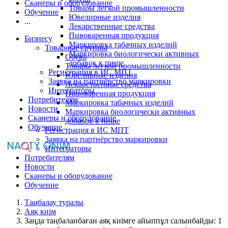
Сканеры и оборудование
Товары легкой промышленности
Обучение
Ювелирные изделия
...
Лекарственные средства
Пивоваренная продукция
Бизнесу
Маркировка табачных изделий
Товарные группы
Маркировка биологически активных
Обувь
добавок к пище
Товары легкой промышленности
Регистрация в ИС МПТ
Ювелирные изделия
Заявка на партнёрство маркировки
Лекарственные средства
Интеграторы
Пивоваренная продукция
Потребителям
Маркировка табачных изделий
Новости
Маркировка биологически активных
Сканеры и оборудование
добавок к пище
Обучение
Регистрация в ИС МПТ
Заявка на партнёрство маркировки
Интеграторы
Потребителям
Новости
Сканеры и оборудование
Обучение
Таңбалау туралы
Аяқ киім
Заңда таңбаланбаған аяқ киімге айыппұл салынбайды: 1