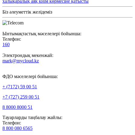
халықаралық аяқ киім көрмесіне қатысты
Біз әлеуметтік желідеміз
Ынтымақтастық мәселелері бойынша:
Телефон:
160
Электрондық мекенжай:
mark@mycloud.kz
ФДО мәселелері бойынша:
+ (7172) 59 00 51
+7 (727) 259 00 51
8 8000 8000 51
Тауарларды таңбалау жайлы:
Телефон:
8 800 080 6565