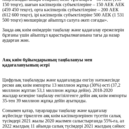
150 теңге), шағын кәсіпкерлік субъектілеріне – 150 АЕК АЕК
(459 450 теңге), орта кәсіпкерлік субъектілеріне – 200 АЕК
(612 600 теңге), ірі кәсіпкерлік субъектілеріне 500 АЕК (1 531
500 теңге) мөлшерінде айыппұл салуға әкеп соғады».
Заңда аяқ киім өнімдерін таңбалау және қадағалау ережелерін
бұзғаны үшін айыппұл қарастырылмағанына тағы да назар
аударған жөн.
Аяқ киім бұйымдарының таңбалануы мен
қадағалануының әсері
Цифрлық таңбалауды және қадағалауды енгізу нәтижесінде
ресми аяқ киім импорты 13 миллион жұпқа (30%) өсті (37,2
миллион жұптан 53,1 миллион жұпқа дейін). 2018-2020
жылдар кезеңіне таңбалау енгізілгенге дейін аяқ киім импорты
35-тен 39 миллион жұпқа дейін ауытқиды.
Сонымен қатар, тауарларды таңбалау және қадағалау
жүйесінде тіркелген аяқ киім кәсіпкерлерінен түсетін салық
түсімдері 2021 жылы 2020 жылмен салыстырғанда 55%-ға, ал
2022 жылдың 11 айында салық түсімдері 2021 жылдың сәйкес