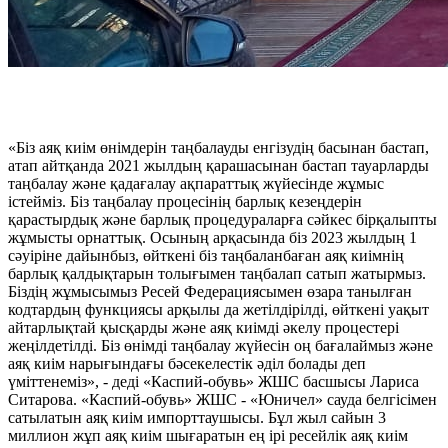
«Біз аяқ киім өнімдерін таңбалауды енгізудің басынан бастап,
атап айтқанда 2021 жылдың қарашасынан бастап тауарларды
таңбалау және қадағалау ақпараттық жүйесінде жұмыс
істейміз. Біз таңбалау процесінің барлық кезеңдерін
қарастырдық және барлық процедураларға сәйкес бірқалыпты
жұмысты орнаттық. Осының арқасында біз 2023 жылдың 1
сәуіріне дайынбыз, өйткені біз таңбаланбаған аяқ киімнің
барлық қалдықтарын толығымен таңбалап сатып жатырмыз.
Біздің жұмысымыз Ресей Федерациясымен өзара танылған
кодтардың функциясы арқылы да жетілдірілді, өйткені уақыт
айтарлықтай қысқарды және аяқ киімді әкелу процестері
жеңілдетілді. Біз өнімді таңбалау жүйесін оң бағалаймыз және
аяқ киім нарығындағы бәсекелестік әділ болады деп
үміттенеміз», - деді «Каспий-обувь» ЖШС басшысы Лариса
Ситарова. «Каспий-обувь» ЖШС - «Юничел» сауда белгісімен
сатылатын аяқ киім импорттаушысы. Бұл жыл сайын 3
миллион жұп аяқ киім шығаратын ең ірі ресейлік аяқ киім