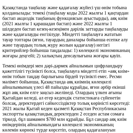
Қазақстанда таңбалау және қадағалау жүйесі үш өнім тобына
қолданылады: темекі (таңбалау коды 2022 жылғы 1 қаңтардан
бастап акциздік таңбаның функциясын ауыстырды), аяқ киім
(2021 жылғы 1 қарашадан бастап) және 2022 жылғы 1
шілдеден бастап кезең-кезеңімен дәрілік заттарды таңбалауды
және қадағалауды енгізілуде. Міндетті таңбалауға жататын
тауар топтары (яғни, тауардың даналары бойынша есепке алу
және тауардың толық жүру жолын қадағалау) негізгі
критерийлер бойынша таңдалады: 1) көлеңкелі экономиканың
жоғары деңгейі; 2) халықтың денсаулығына жоғары қауіп.
Темекі өнімдері мен дәрі-дәрмек айналымын цифрландыру
қажеттілігі түсінікті болса, таңбалауға міндетті етіп «аяқ киім»
өнім тобын таңдау барлығына бірдей түсінікті емес. Ресми
мәлімет бойынша, Қазақстанда аяқ киімнің көлеңкелі
айналымының үлесі 48 пайызды құрайды, яғни әрбір екінші
жұп аяқ киім елге заңсыз әкелінеді. Олардың үлкен ағыны
Қытайдан келеді, ал егер кедендік статистикаға сүйенетін
болсақ, деректердегі сәйкессіздіктер толық көріністі көрсетеді:
2021 жылы Қытай кеден қызметі Қазақстан Республикасына
экспортты қазақстандық деректерден 2 еседен астам сомаға
тіркеді, бұл шамамен $780 млн құрайды. Бұл сандар аяқ киім
өнімдерінің айналымындағы көлеңкелі экономиканың
көлемін көрнекі түрде көрсетіп, олардың қадағалануын