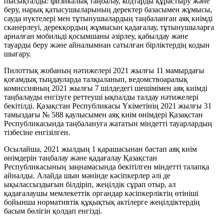
пысықталды: физикалық таңбалау, кодтарды құрастыру және
беру, нарық қатысушыларының деректер базасымен жұмысы,
сауда нүктелері мен тұтынушылардың таңбаланған аяқ киімді
сканерлеуі, дерекқордың жұмысын қадағалау, тұтынушыларға
арналған мобильді қосымшаны әзірлеу, қабылдау және
тауарды беру және айналымнан сатылған бірліктердің кодын
шығару.
Пилоттық жобаның нәтижелері 2021 жылғы 11 мамырдағы
қоғамдық тыңдауларда талқыланып, ведомствоаралық
комиссияның 2021 жылғы 7 шілдедегі шешімімен аяқ киімді
таңбалауды енгізуге реттеуші ықпалды талдау нәтижелері
бекітілді. Қазақстан Республикасы Үкіметінің 2021 жылғы 31
тамыздағы № 588 қаулысымен аяқ киім өнімдері Қазақстан
Республикасында таңбалануға жататын міндетті тауарлардың
тізбесіне енгізілген.
Осылайша, 2021 жылдың 1 қарашасынан бастап аяқ киім
өнімдерін таңбалау және қадағалау Қазақстан
Республикасының заңнамасында бекітілген міндетті талапқа
айналды. Алайда шын мәнінде кәсіпкерлер әлі де
ықылассыздығын білдіріп, жеңілдік сұрап отыр, ал
қадағалаушы мемлекеттік органдар кәсіпкерліктің өтініші
бойынша нормативтік құқықтық актілерге жеңілдіктердің
басым бөлігін қолдап енгізді.