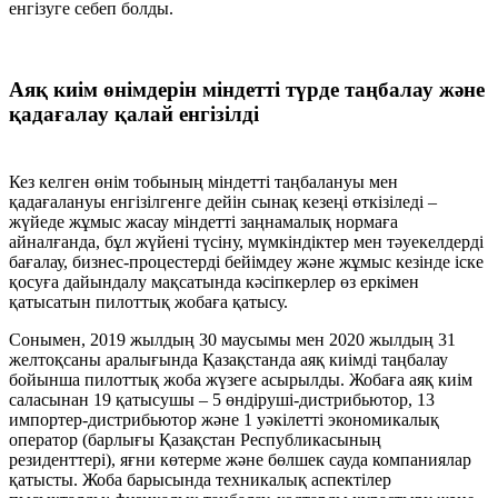
енгізуге себеп болды.
Аяқ киім өнімдерін міндетті түрде таңбалау және
қадағалау қалай енгізілді
Кез келген өнім тобының міндетті таңбалануы мен
қадағалануы енгізілгенге дейін сынақ кезеңі өткізіледі –
жүйеде жұмыс жасау міндетті заңнамалық нормаға
айналғанда, бұл жүйені түсіну, мүмкіндіктер мен тәуекелдерді
бағалау, бизнес-процестерді бейімдеу және жұмыс кезінде іске
қосуға дайындалу мақсатында кәсіпкерлер өз еркімен
қатысатын пилоттық жобаға қатысу.
Сонымен, 2019 жылдың 30 маусымы мен 2020 жылдың 31
желтоқсаны аралығында Қазақстанда аяқ киімді таңбалау
бойынша пилоттық жоба жүзеге асырылды. Жобаға аяқ киім
саласынан 19 қатысушы – 5 өндіруші-дистрибьютор, 13
импортер-дистрибьютор және 1 уәкілетті экономикалық
оператор (барлығы Қазақстан Республикасының
резиденттері), яғни көтерме және бөлшек сауда компаниялар
қатысты. Жоба барысында техникалық аспектілер