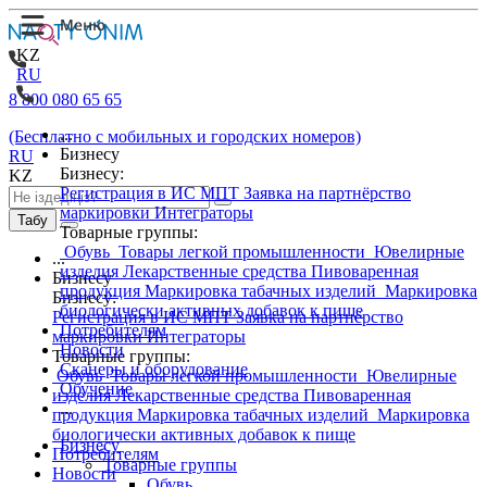
KZ
RU
8 800 080 65 65
...
(Бесплатно с мобильных и городских номеров)
Бизнесу
RU
Бизнесу:
KZ
Регистрация в ИС МПТ
Заявка на партнёрство
маркировки
Интеграторы
Табу
Товарные группы:
Обувь
Товары легкой промышленности
Ювелирные
...
изделия
Лекарственные средства
Пивоваренная
Бизнесу
продукция
Маркировка табачных изделий
Маркировка
Бизнесу:
биологически активных добавок к пище
Регистрация в ИС МПТ
Заявка на партнёрство
Потребителям
маркировки
Интеграторы
Новости
Товарные группы:
Сканеры и оборудование
Обувь
Товары легкой промышленности
Ювелирные
Обучение
изделия
Лекарственные средства
Пивоваренная
...
продукция
Маркировка табачных изделий
Маркировка
биологически активных добавок к пище
Бизнесу
Потребителям
Товарные группы
Новости
Обувь