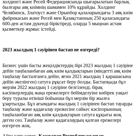
холдингі және Ресей Федерациясында шығарылатын барлық
былғары аяқ киімнің шамамен 10% құрайды. Холдинг
Челябинск, Златоуст және Орынбор қалаларындағы 3 аяқ киім
фабрикасын және Ресей мен Қазақстанның 250 қаласындағы
600-ден астам дүкенді біріктіреді, оларда 5 мыңнан астам
қызметкер жұмыс істейді.
2023 жылдың 1 сәуірінен бастап не өзгереді?
Бизнес үшін басты жеңілдіктердің бірі 2023 жылдың 1 сәуіріне
дейін таңбаланбаған аяқ киім қалдықтарын (міндетті аяқ киім
таңбалау басталғанға дейін, яғни 2021 жылдың 1 қарашасына
дейін әкелінген) сатуға рұқсат беру болды. Бастапқыда бұл
мерзім 2022 жылдың 1 сәуіріне белгіленді, бірақ
кәсіпкерлердің жаңа ережелерге бейімделуіне көбірек уақыт
беру туралы өтініші бойынша бұл мерзім бір жылға
ұзартылды. Бұл ағымдағы жылдың 1 сәуірінен бастап тауарды
таңбалау және қадағалау ережесіне сәйкес кәсіпорынның
таңбаланбаған аяқ киім қалдықтарын сатуға құқығы жоқ
деген сөз. Таңбалау және қадағалаудың қалған ережелері
өзгерген жоқ.
Айта кету керек,
Қазақстан Республикасының