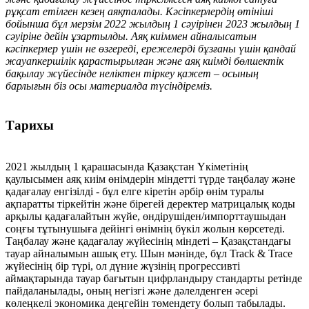
рұқсат етілген кезең аяқталады. Кәсіпкерлердің өтініші
бойынша бұл мерзім 2022 жылдың 1 сәуірінен 2023 жылдың 1
сәуіріне дейін ұзартылды. Аяқ киіммен айналысатын
кәсіпкерлер үшін не өзгереді, ережелерді бұзғаны үшін қандай
жауапкершілік қарастырылған және аяқ киімді бөлшектік
бақылау жүйесінде неліктен тіркеу қажет – осының
барлығын біз осы материалда түсіндіреміз.
Тарихы
2021 жылдың 1 қарашасында Қазақстан Үкіметінің
қаулысымен аяқ киім өнімдерін міндетті түрде таңбалау және
қадағалау енгізілді - бұл елге кіретін әрбір өнім туралы
ақпаратты тіркейтін және бірегей деректер матрицалық коды
арқылы қадағалайтын жүйе, өндірушіден/импорттаушыдан
соңғы тұтынушыға дейінгі өнімнің бүкіл жолын көрсетеді.
Таңбалау және қадағалау жүйесінің міндеті – Қазақстандағы
тауар айналымын ашық ету. Шын мәнінде, бұл Track & Trace
жүйесінің бір түрі, ол дүние жүзінің прогрессивті
аймақтарында тауар бағытын цифрландыру стандарты ретінде
пайдаланылады, оның негізгі және дәлелденген әсері
көлеңкелі экономика деңгейін төмендету болып табылады.