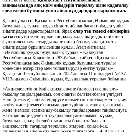
заңнамасында аяқ киім өнімдерін таңбалау және қадағалау
ережелерін бұзғаны үшін айыппұлдар қарастырылмаған.
Қазіргі уақытта Қазақстан Республикасының Әкімшілік құқық
бұзушылық туралы кодексінде таңбаланбаған өнімдер үшін
айыппұлдар қарастырылған, бірақ
олар тек темекі өнімдеріне
қатысты,
өйткені бұрын таңбалау коды акциздік таңбаның
функциясын ауыстырды және оның болмауына қатысты
айыппұлдар бұрынғысынша қалды. Атап айтқанда,
«Әкімшілік құқық бұзушылық туралы» Қазақстан
Республикасы Кодексінің 283-бабына сәйкес «Қазақстан
Республикасының Әкімшілік құқық бұзушылық туралы
кодексіне өзгерістер мен толықтырулар енгізу туралы»
Қазақстан Республикасының 2022 жылғы 11 шілдедегі №137-
VІI Заңымен Әкімшілік құқық бұзушылық туралы» бойынша:
«Акцизделетін өнімді акциздік және (немесе) есепке алу-
бақылау таңбаларынсыз, сол сияқты белгіленбеген үлгідегі
және (немесе) сәйкестендіруге келмейтін таңбалармен сақтау,
өткізу және (немесе) тасымалдау түрінде жасалған, акциздік
және (немесе) есепке алу-бақылау таңбаларымен таңбалануға
жататын акцизделетін тауарлардың айналымы –құқық
бұзушылықтың тікелей нысанасы болып табылған
акцизделетін тауарлар тәркілене отырып, сондай-ақ,
лицензиядан айыра отырып, жеке тұлғаларға – 50 АЕК (153