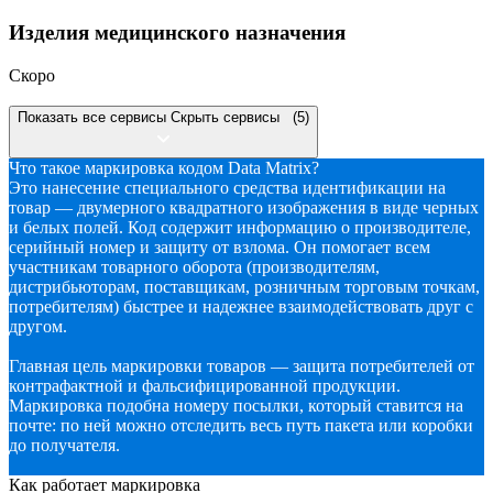
Изделия медицинского назначения
Скоро
Показать все сервисы
Скрыть сервисы
(5)
Что такое маркировка кодом Data Matrix?
Это нанесение специального средства идентификации на
товар — двумерного квадратного изображения в виде черных
и белых полей. Код содержит информацию о производителе,
серийный номер и защиту от взлома. Он помогает всем
участникам товарного оборота (производителям,
дистрибьюторам, поставщикам, розничным торговым точкам,
потребителям) быстрее и надежнее взаимодействовать друг с
другом.
Главная цель маркировки товаров — защита потребителей от
контрафактной и фальсифицированной продукции.
Маркировка подобна номеру посылки, который ставится на
почте: по ней можно отследить весь путь пакета или коробки
до получателя.
Как работает маркировка