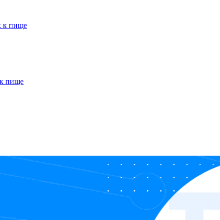
к к пище
 к пище