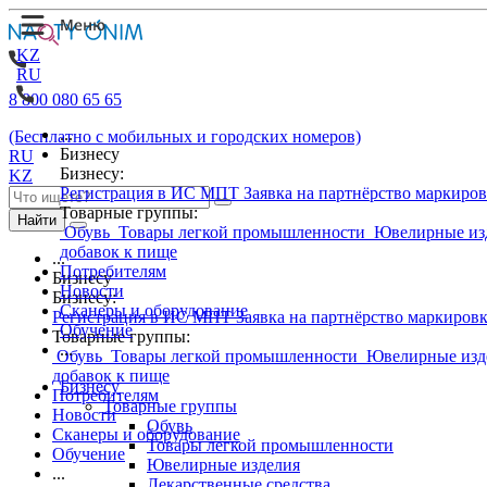
KZ
RU
8 800 080 65 65
...
(Бесплатно с мобильных и городских номеров)
Бизнесу
RU
Бизнесу:
KZ
Регистрация в ИС МПТ
Заявка на партнёрство маркиро
Товарные группы:
Найти
Обувь
Товары легкой промышленности
Ювелирные из
добавок к пище
...
Потребителям
Бизнесу
Новости
Бизнесу:
Сканеры и оборудование
Регистрация в ИС МПТ
Заявка на партнёрство маркиров
Обучение
Товарные группы:
...
Обувь
Товары легкой промышленности
Ювелирные изд
добавок к пище
Бизнесу
Потребителям
Товарные группы
Новости
Обувь
Сканеры и оборудование
Товары легкой промышленности
Обучение
Ювелирные изделия
...
Лекарственные средства