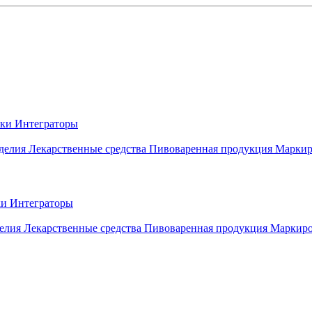
вки
Интеграторы
делия
Лекарственные средства
Пивоваренная продукция
Маркир
ки
Интеграторы
елия
Лекарственные средства
Пивоваренная продукция
Маркиро