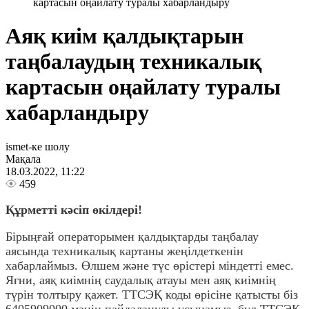
картасын оңайлату туралы хабарландыру
Аяқ киім қалдықтарын
таңбалаудың техникалық
картасын оңайлату туралы
хабарландыру
ismet-ке шолу
Мақала
18.03.2022, 11:22
459
Құрметті кәсіп өкілдері!
Бірыңғай операторымен қалдықтарды таңбалау
аясында техникалық картаны жеңілдеткенін
хабарлаймыз. Өлшем және түс өрістері міндетті емес.
Яғни, аяқ киімнің саудалық атауы мен аяқ киімнің
түрін толтыру қажет. TТСЭҚ коды өрісіне қатысты біз
6405909000 мәнін пайдалануды ұсынамыз, бұл TТСЭҚ