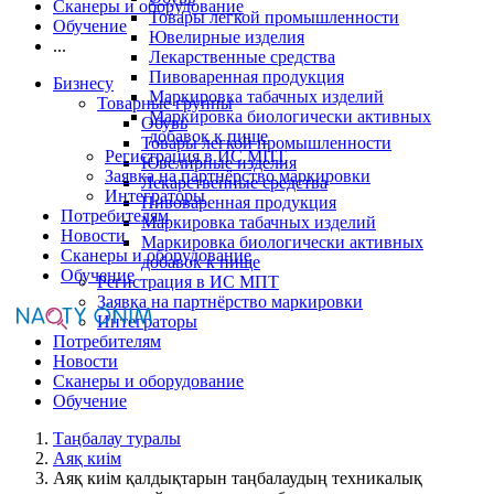
Сканеры и оборудование
Товары легкой промышленности
Обучение
Ювелирные изделия
...
Лекарственные средства
Пивоваренная продукция
Бизнесу
Маркировка табачных изделий
Товарные группы
Маркировка биологически активных
Обувь
добавок к пище
Товары легкой промышленности
Регистрация в ИС МПТ
Ювелирные изделия
Заявка на партнёрство маркировки
Лекарственные средства
Интеграторы
Пивоваренная продукция
Потребителям
Маркировка табачных изделий
Новости
Маркировка биологически активных
Сканеры и оборудование
добавок к пище
Обучение
Регистрация в ИС МПТ
Заявка на партнёрство маркировки
Интеграторы
Потребителям
Новости
Сканеры и оборудование
Обучение
Таңбалау туралы
Аяқ киім
Аяқ киім қалдықтарын таңбалаудың техникалық