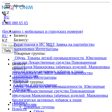
KZ
RU
8 800 080 65 65
...
(Бесплатно с мобильных и городских номеров)
Бизнесу
RU
Бизнесу:
KZ
Регистрация в ИС МПТ
Заявка на партнёрство
маркировки
Интеграторы
Табу
Товарные группы:
Обувь
Товары легкой промышленности
Ювелирные
...
изделия
Лекарственные средства
Пивоваренная
Бизнесу
продукция
Маркировка табачных изделий
Маркировка
Бизнесу:
биологически активных добавок к пище
Регистрация в ИС МПТ
Заявка на партнёрство
Потребителям
маркировки
Интеграторы
Новости
Товарные группы:
Сканеры и оборудование
Обувь
Товары легкой промышленности
Ювелирные
Обучение
изделия
Лекарственные средства
Пивоваренная
...
продукция
Маркировка табачных изделий
Маркировка
биологически активных добавок к пище
Бизнесу
Потребителям
Товарные группы
Новости
Обувь