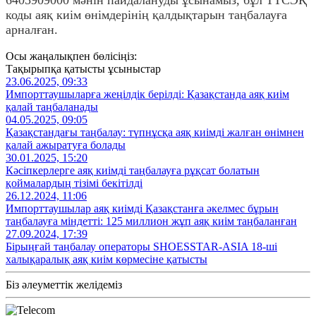
коды аяқ киім өнімдерінің қалдықтарын таңбалауға
арналған.
Осы жаңалықпен бөлісіңіз:
Тақырыпқа қатысты ұсыныстар
23.06.2025, 09:33
Импорттаушыларға жеңілдік берілді: Қазақстанда аяқ киім
қалай таңбаланады
04.05.2025, 09:05
Қазақстандағы таңбалау: түпнұсқа аяқ киімді жалған өнімнен
қалай ажыратуға болады
30.01.2025, 15:20
Кәсіпкерлерге аяқ киімді таңбалауға рұқсат болатын
қоймалардың тізімі бекітілді
26.12.2024, 11:06
Импорттаушылар аяқ киімді Қазақстанға әкелмес бұрын
таңбалауға міндетті: 125 миллион жұп аяқ киім таңбаланған
27.09.2024, 17:39
Бірыңғай таңбалау операторы SHOESSTAR-ASIA 18-ші
халықаралық аяқ киім көрмесіне қатысты
Біз әлеуметтік желідеміз