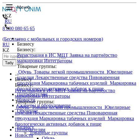
KZ
RU
8 800 080 65 65
...
(Бесплатно с мобильных и городских номеров)
Бизнесу
RU
Бизнесу:
KZ
Регистрация в ИС МПТ
Заявка на партнёрство
маркировки
Интеграторы
Табу
Товарные группы:
Обувь
Товары легкой промышленности
Ювелирные
...
изделия
Лекарственные средства
Пивоваренная
Бизнесу
продукция
Маркировка табачных изделий
Маркировка
Бизнесу:
биологически активных добавок к пище
Регистрация в ИС МПТ
Заявка на партнёрство
Потребителям
маркировки
Интеграторы
Новости
Товарные группы:
Сканеры и оборудование
Обувь
Товары легкой промышленности
Ювелирные
Обучение
изделия
Лекарственные средства
Пивоваренная
...
продукция
Маркировка табачных изделий
Маркировка
биологически активных добавок к пище
Бизнесу
Потребителям
Товарные группы
Новости
Обувь