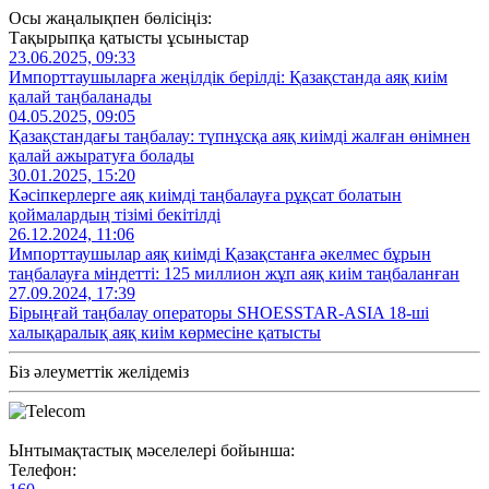
Осы жаңалықпен бөлісіңіз:
Тақырыпқа қатысты ұсыныстар
23.06.2025, 09:33
Импорттаушыларға жеңілдік берілді: Қазақстанда аяқ киім
қалай таңбаланады
04.05.2025, 09:05
Қазақстандағы таңбалау: түпнұсқа аяқ киімді жалған өнімнен
қалай ажыратуға болады
30.01.2025, 15:20
Кәсіпкерлерге аяқ киімді таңбалауға рұқсат болатын
қоймалардың тізімі бекітілді
26.12.2024, 11:06
Импорттаушылар аяқ киімді Қазақстанға әкелмес бұрын
таңбалауға міндетті: 125 миллион жұп аяқ киім таңбаланған
27.09.2024, 17:39
Бірыңғай таңбалау операторы SHOESSTAR-ASIA 18-ші
халықаралық аяқ киім көрмесіне қатысты
Біз әлеуметтік желідеміз
Ынтымақтастық мәселелері бойынша:
Телефон: