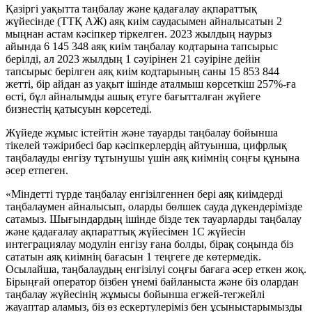
Қазіргі уақытта таңбалау және қадағалау ақпараттық
жүйесінде (ТТҚ АЖ) аяқ киім саудасымен айналысатын 2
мыңнан астам кәсіпкер тіркелген. 2023 жылдың наурыз
айында 6 145 348 аяқ киім таңбалау кодтарына тапсырыс
берілді, ал 2023 жылдың 1 сәуірінен 21 сәуіріне дейін
тапсырыс берілген аяқ киім кодтарының саны 15 853 844
жетті, бір айдан аз уақыт ішінде аталмыш көрсеткіш 257%-ға
өсті, бұл айналымды ашық етуге бағытталған жүйеге
бизнестің қатысуын көрсетеді.
Жүйеде жұмыс істейтін және тауарды таңбалау бойынша
тікелей тәжірибесі бар кәсіпкерлердің айтуынша, цифрлық
таңбалауды енгізу тұтынушы үшін аяқ киімнің соңғы құнына
әсер етпеген.
«Міндетті түрде таңбалау енгізілгеннен бері аяқ киімдерді
таңбалаумен айналысып, оларды бөлшек сауда дүкендерімізде
сатамыз. Шығындардың ішінде бізде тек тауарларды таңбалау
және қадағалау ақпараттық жүйесімен 1С жүйесін
интеграциялау модулін енгізу ғана болды, бірақ соңында біз
сататын аяқ киімнің бағасын 1 теңгеге де көтермедік.
Осылайша, таңбалаудың енгізілуі соңғы бағаға әсер еткен жоқ.
Бірыңғай оператор бізбен үнемі байланыста және біз олардан
таңбалау жүйесінің жұмысы бойынша егжей-тегжейлі
жауаптар аламыз, біз өз ескертулеріміз бен ұсыныстарымызды