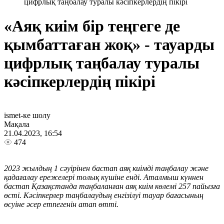
цифрлық таңбалау туралы кәсіпкерлердің пікірі
«Аяқ киім бір теңгеге де
қымбаттаған жоқ» - тауарды
цифрлық таңбалау туралы
кәсіпкерлердің пікірі
ismet-ке шолу
Мақала
21.04.2023, 16:54
474
2023 жылдың 1 сәуірінен бастап аяқ киімді таңбалау және
қадағалау ережелері толық күшіне енді. Аталмыш күннен
бастап Қазақстанда таңбаланған аяқ киім көлемі 257 пайызға
өсті. Кәсіпкерлер таңбалаудың енгізілуі тауар бағасының
өсуіне әсер етпегенін атап өтті.