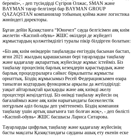
береміз», - деп түсіндірді Сүгіров Олжас, SMAN және
BAYMAN тауар белгілері бар BAYMAN GROUP
QAZAQSTAN компаниялар тобының қойма және логистика
жөніндегі директоры.
Бұған дейін Қазақстанға “Юничел” сауда белгісімен аяқ киім
әкелетін «Каспий-обувь» ЖШС өкілдері де жүйедегі
жұмыстардың қолжетімділігі туралы пікір білдірген болатын:
«Біз аяқ киім өнімдерін таңбалауды енгізудің басынан бастап,
яғни 2021 жылдың қарашасынан бері тауарларды таңбалау
және қадағалау ақпараттық жүйесінде жұмыс істейміз. Біз
таңбалау процесінің барлық кезеңдерін қарастырдық және
барлық процедураларға сәйкес бірқалыпты жұмысты
орнаттық. Біздің жұмысымыз Ресей Федерациясымен өзара
танылған кодтардың функциясы арқылы да жетілдірілді:
уақыт айтарлықтай қысқарды және аяқ киімді әкелу
процестері жеңілдетілді. Біз өнімді таңбалау жүйесін оң
бағалаймыз және аяқ киім нарығындағы бәсекелестік
неғұрлым әділ болады деп үміттенеміз. Біздің компания
таңбалау үшін артық шығынға тап болған жоқ», - деп бөлісті
«Каспий-обувь» ЖШС басшысы Лариса Ситарова.
Тауарларды цифрлық таңбалау және қадағалау жүйесінің
басты мақсаты Қазақстандағы сауданы ашық ету екенін еске