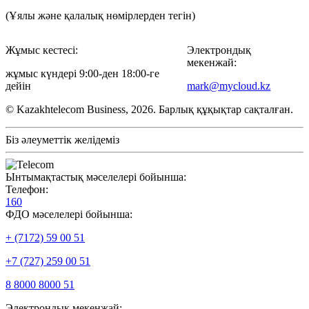
(Ұялы және қалалық нөмірлерден тегін)
Жұмыс кестесі:
Электрондық
мекенжай:
жұмыс күндері 9:00-ден 18:00-ге
дейін
mark@mycloud.kz
© Kazakhtelecom Business, 2026. Барлық құқықтар сақталған.
Біз әлеуметтік желідеміз
Ынтымақтастық мәселелері бойынша:
Телефон:
160
ФДО мәселелері бойынша:
+ (7172) 59 00 51
+7 (727) 259 00 51
8 8000 8000 51
Электрондық мекенжай: