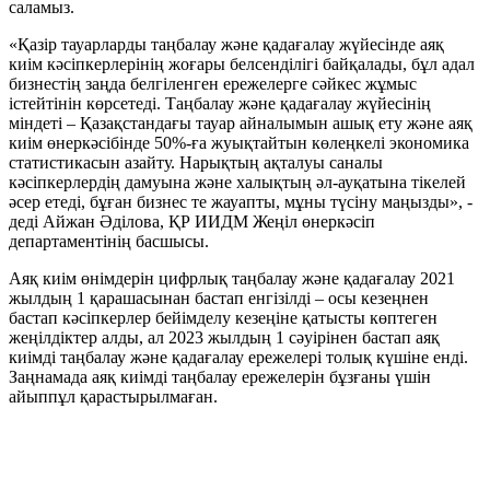
саламыз.
«Қазір тауарларды таңбалау және қадағалау жүйесінде аяқ
киім кәсіпкерлерінің жоғары белсенділігі байқалады, бұл адал
бизнестің заңда белгіленген ережелерге сәйкес жұмыс
істейтінін көрсетеді. Таңбалау және қадағалау жүйесінің
міндеті – Қазақстандағы тауар айналымын ашық ету және аяқ
киім өнеркәсібінде 50%-ға жуықтайтын көлеңкелі экономика
статистикасын азайту. Нарықтың ақталуы саналы
кәсіпкерлердің дамуына және халықтың әл-ауқатына тікелей
әсер етеді, бұған бизнес те жауапты, мұны түсіну маңызды», -
деді Айжан Әділова, ҚР ИИДМ Жеңіл өнеркәсіп
департаментінің басшысы.
Аяқ киім өнімдерін цифрлық таңбалау және қадағалау 2021
жылдың 1 қарашасынан бастап енгізілді – осы кезеңнен
бастап кәсіпкерлер бейімделу кезеңіне қатысты көптеген
жеңілдіктер алды, ал 2023 жылдың 1 сәуірінен бастап аяқ
киімді таңбалау және қадағалау ережелері толық күшіне енді.
Заңнамада аяқ киімді таңбалау ережелерін бұзғаны үшін
айыппұл қарастырылмаған.