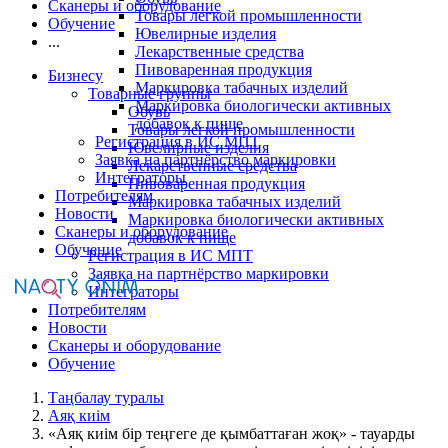
Сканеры и оборудование
Товары легкой промышленности
Обучение
Ювелирные изделия
...
Лекарственные средства
Пивоваренная продукция
Бизнесу
Маркировка табачных изделий
Товарные группы
Маркировка биологически активных
Обувь
добавок к пище
Товары легкой промышленности
Регистрация в ИС МПТ
Ювелирные изделия
Заявка на партнёрство маркировки
Лекарственные средства
Интеграторы
Пивоваренная продукция
Потребителям
Маркировка табачных изделий
Новости
Маркировка биологически активных
Сканеры и оборудование
добавок к пище
Обучение
Регистрация в ИС МПТ
Заявка на партнёрство маркировки
Интеграторы
Потребителям
Новости
Сканеры и оборудование
Обучение
Таңбалау туралы
Аяқ киім
«Аяқ киім бір теңгеге де қымбаттаған жоқ» - тауарды