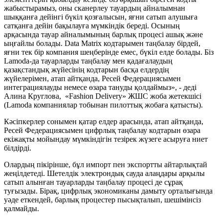
жабыстырамыз, оны сканерлеу тауардың айналымнан
шыққанға дейінгі бүкіл қозғалысын, яғни сатып алушыға
сатқанға дейін бақылауға мүмкіндік береді. Осының
арқасында тауар айналымының барлық процесі ашық және
ыңғайлы болады. Data Matrix кодтарымен таңбалау бірдей,
яғни тек бір компания шеңберінде емес, бүкіл елде болады. Біз
Lamoda-да тауарларды таңбалау мен қадағалаудың
қазақстандық жүйесінің кодтарын басқа елдердің
жүйелерімен, атап айтқанда, Ресей Федерациясымен
интеграциялауды немесе өзара тануды қолдаймыз», - деді
Алина Круглова, «Fashion Delivery» ЖШС жоба жетекшісі
(Lamoda компаниялар тобынан пилоттық жобаға қатысты).
Кәсіпкерлер сонымен қатар елдер арасында, атап айтқанда,
Ресей Федерациясымен цифрлық таңбалау кодтарын өзара
екіжақты мойындау мүмкіндігін тезірек жүзеге асыруға ниет
білдірді.
Олардың пікірінше, бұл импорт пен экспортты айтарлықтай
жеңілдетеді. Шетелдік электрондық сауда алаңдары арқылы
сатып алынған тауарларды таңбалау процесі де сұрақ
туғызады. Бірақ, цифрлық экономиканы дамыту орталығында
уәде еткендей, барлық процестер пысықталып, шешімінсіз
қалмайды.