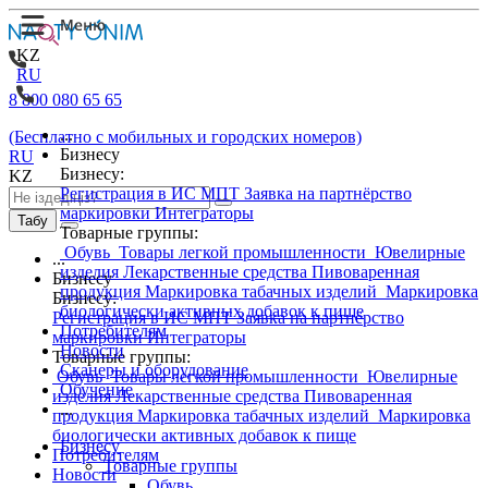
KZ
RU
8 800 080 65 65
...
(Бесплатно с мобильных и городских номеров)
Бизнесу
RU
Бизнесу:
KZ
Регистрация в ИС МПТ
Заявка на партнёрство
маркировки
Интеграторы
Табу
Товарные группы:
Обувь
Товары легкой промышленности
Ювелирные
...
изделия
Лекарственные средства
Пивоваренная
Бизнесу
продукция
Маркировка табачных изделий
Маркировка
Бизнесу:
биологически активных добавок к пище
Регистрация в ИС МПТ
Заявка на партнёрство
Потребителям
маркировки
Интеграторы
Новости
Товарные группы:
Сканеры и оборудование
Обувь
Товары легкой промышленности
Ювелирные
Обучение
изделия
Лекарственные средства
Пивоваренная
...
продукция
Маркировка табачных изделий
Маркировка
биологически активных добавок к пище
Бизнесу
Потребителям
Товарные группы
Новости
Обувь