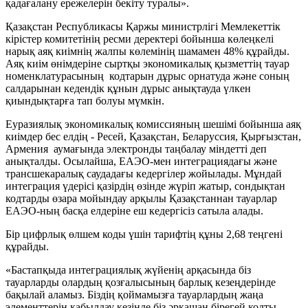
қадағалану ережелерін бекіту туралы».
Қазақстан Республикасы Қаржы министрлігі Мемлекеттік
кірістер комитетінің ресми деректері бойынша көлеңкелі
нарық аяқ киімнің жалпы көлемінің шамамен 48% құрайды.
Аяқ киім өнімдеріне сыртқы экономикалық қызметтің тауар
номенклатурасының кодтарын дұрыс орнатуда және соның
салдарынан кедендік құнын дұрыс анықтауда үлкен
қиындықтарға тап болуы мүмкін.
Еуразиялық экономикалық комиссияның шешімі бойынша аяқ
киімдер бес елдің - Ресей, Қазақстан, Беларуссия, Қырғызстан,
Армения аумағында электронды таңбалау міндетті деп
анықталды. Осылайша, ЕАЭО-мен интеграциядағы және
трансшекаралық саудадағы кедергілер жойылады. Мұндай
интеграция үдерісі қазірдің өзінде жүріп жатыр, сондықтан
кодтарды өзара мойындау арқылы Қазақстаннан тауарлар
ЕАЭО-ның басқа елдеріне еш кедергісіз сатыла алады.
Бір цифрлық өлшем коды үшін тарифтің құны 2,68 теңгені
құрайды.
«Бастапқыда интеграциялық жүйенің арқасында біз
тауарларды олардың қозғалысының барлық кезеңдерінде
бақылай аламыз. Біздің қоймамызға тауарлардың жаңа
элементтерін қабылдау кезінде біз әрқашан бірегей кодты