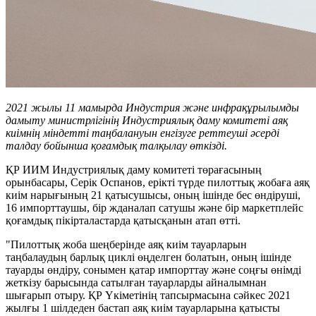
2021 жылы 11 мамырда Индустрия және инфрақұрылымды
дамыту министрлігінің Индустриялық даму комитеті аяқ
киімнің міндетті таңбалануын енгізуге реттеуші әсерді
талдау бойынша қоғамдық талқылау өткізді.
ҚР ИИМ Индустриялық даму комитеті төрағасының
орынбасары, Серік Оспанов, ерікті түрде пилоттық жобаға аяқ
киім нарығының 21 қатысушысы, оның ішінде бес өндіруші,
16 импорттаушы, бір жданалап сатушы және бір маркетплейс
қоғамдық пікірталастарда қатысқанын атап өтті.
"Пилоттық жоба шеңберінде аяқ киім тауарларын
таңбалаудың барлық циклі өңделген болатын, оның ішінде
тауарды өндіру, сонымен қатар импорттау және соңғы өнімді
жеткізу барысында сатылған тауарларды айналымнан
шығарып отыру. ҚР Үкіметінің тапсырмасына сәйкес 2021
жылғы 1 шілдеден бастап аяқ киім тауарларына қатысты