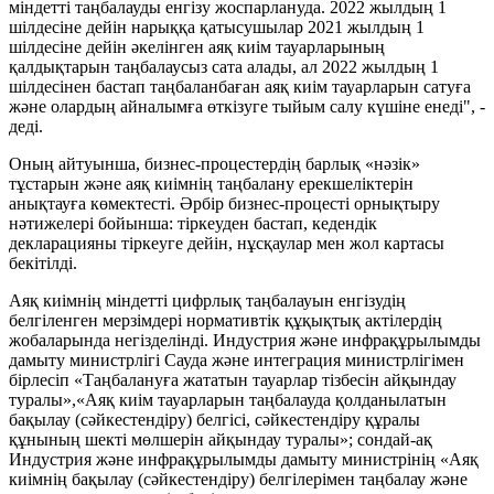
міндетті таңбалауды енгізу жоспарлануда. 2022 жылдың 1
шілдесіне дейін нарыққа қатысушылар 2021 жылдың 1
шілдесіне дейін әкелінген аяқ киім тауарларының
қалдықтарын таңбалаусыз сата алады, ал 2022 жылдың 1
шілдесінен бастап таңбаланбаған аяқ киім тауарларын сатуға
және олардың айналымға өткізуге тыйым салу күшіне енеді", -
деді.
Оның айтуынша, бизнес-процестердің барлық «нәзік»
тұстарын және аяқ киімнің таңбалану ерекшеліктерін
анықтауға көмектесті. Әрбір бизнес-процесті орнықтыру
нәтижелері бойынша: тіркеуден бастап, кедендік
декларацияны тіркеуге дейін, нұсқаулар мен жол картасы
бекітілді.
Аяқ киімнің міндетті цифрлық таңбалауын енгізудің
белгіленген мерзімдері нормативтік құқықтық актілердің
жобаларында негізделінді. Индустрия және инфрақұрылымды
дамыту министрлігі Сауда және интеграция министрлігімен
бірлесіп «Таңбалануға жататын тауарлар тізбесін айқындау
туралы»,«Аяқ киім тауарларын таңбалауда қолданылатын
бақылау (сәйкестендіру) белгісі, сәйкестендіру құралы
құнының шекті мөлшерін айқындау туралы»; сондай-ақ
Индустрия және инфрақұрылымды дамыту министрінің «Аяқ
киімнің бақылау (сәйкестендіру) белгілерімен таңбалау және