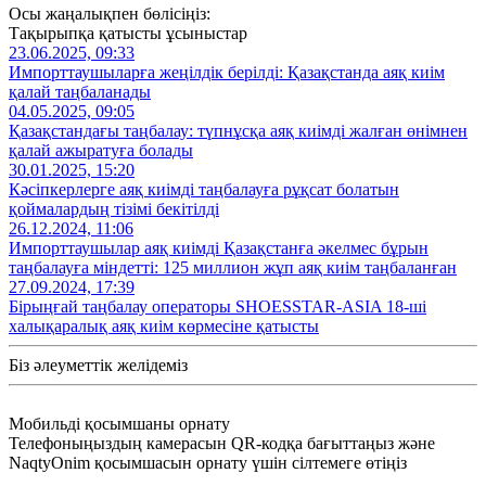
Осы жаңалықпен бөлісіңіз:
Тақырыпқа қатысты ұсыныстар
23.06.2025, 09:33
Импорттаушыларға жеңілдік берілді: Қазақстанда аяқ киім
қалай таңбаланады
04.05.2025, 09:05
Қазақстандағы таңбалау: түпнұсқа аяқ киімді жалған өнімнен
қалай ажыратуға болады
30.01.2025, 15:20
Кәсіпкерлерге аяқ киімді таңбалауға рұқсат болатын
қоймалардың тізімі бекітілді
26.12.2024, 11:06
Импорттаушылар аяқ киімді Қазақстанға әкелмес бұрын
таңбалауға міндетті: 125 миллион жұп аяқ киім таңбаланған
27.09.2024, 17:39
Бірыңғай таңбалау операторы SHOESSTAR-ASIA 18-ші
халықаралық аяқ киім көрмесіне қатысты
Біз әлеуметтік желідеміз
Мобильді қосымшаны орнату
Телефоныңыздың камерасын QR-кодқа бағыттаңыз және
NaqtyOnim қосымшасын орнату үшін сілтемеге өтіңіз