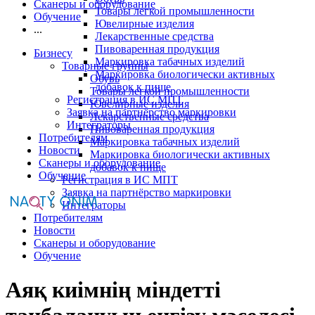
Сканеры и оборудование
Товары легкой промышленности
Обучение
Ювелирные изделия
...
Лекарственные средства
Пивоваренная продукция
Бизнесу
Маркировка табачных изделий
Товарные группы
Маркировка биологически активных
Обувь
добавок к пище
Товары легкой промышленности
Регистрация в ИС МПТ
Ювелирные изделия
Заявка на партнёрство маркировки
Лекарственные средства
Интеграторы
Пивоваренная продукция
Потребителям
Маркировка табачных изделий
Новости
Маркировка биологически активных
Сканеры и оборудование
добавок к пище
Обучение
Регистрация в ИС МПТ
Заявка на партнёрство маркировки
Интеграторы
Потребителям
Новости
Сканеры и оборудование
Обучение
Аяқ киімнің міндетті