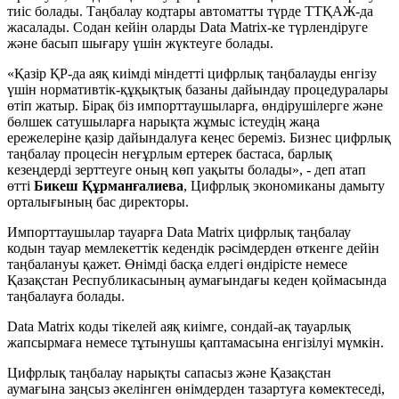
тиіс болады. Таңбалау кодтары автоматты түрде ТТҚАЖ-да
жасалады. Содан кейін оларды Data Matrix-ке түрлендіруге
және басып шығару үшін жүктеуге болады.
«Қазір ҚР-да аяқ киімді міндетті цифрлық таңбалауды енгізу
үшін нормативтік-құқықтық базаны дайындау процедуралары
өтіп жатыр. Бірақ біз импорттаушыларға, өндірушілерге және
бөлшек сатушыларға нарықта жұмыс істеудің жаңа
ережелеріне қазір дайындалуға кеңес береміз. Бизнес цифрлық
таңбалау процесін неғұрлым ертерек бастаса, барлық
кезеңдерді зерттеуге оның көп уақыты болады», - деп атап
өтті
Бикеш Құрманғалиева
, Цифрлық экономиканы дамыту
орталығының бас директоры.
Импорттаушылар тауарға Data Matrix цифрлық таңбалау
кодын тауар мемлекеттік кедендік рәсімдерден өткенге дейін
таңбалануы қажет. Өнімді басқа елдегі өндірісте немесе
Қазақстан Республикасының аумағындағы кеден қоймасында
таңбалауға болады.
Data Matrix коды тікелей аяқ киімге, сондай-ақ тауарлық
жапсырмаға немесе тұтынушы қаптамасына енгізілуі мүмкін.
Цифрлық таңбалау нарықты сапасыз және Қазақстан
аумағына заңсыз әкелінген өнімдерден тазартуға көмектеседі,