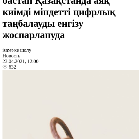
бастап Қазақстанда аяқ
киімді міндетті цифрлық
таңбалауды енгізу
жоспарлануда
ismet-ке шолу
Новость
23.04.2021, 12:00
632