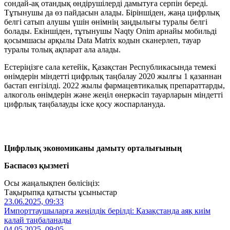
сондай-ақ отандық өндірушілерді дамытуға серпін береді.
Тұтынушы да өз пайдасын алады. Біріншіден, жаңа цифрлық
белгі сатып алушы үшін өнімнің заңдылығы туралы белгі
болады. Екіншіден, тұтынушы Naqty Onim арнайы мобильді
қосымшасы арқылы Data Matrix кодын сканерлеп, тауар
туралы толық ақпарат ала алады.
Естеріңізге сала кетейік, Қазақстан Республикасында темекі
өнімдерін міндетті цифрлық таңбалау 2020 жылғы 1 қазаннан
бастап енгізілді. 2022 жылы фармацевтикалық препараттарды,
алкоголь өнімдерін және жеңіл өнеркәсіп тауарларын міндетті
цифрлық таңбалауды іске қосу жоспарлануда.
Цифрлық экономиканы дамыту орталығының
Баспасөз қызметі
Осы жаңалықпен бөлісіңіз:
Тақырыпқа қатысты ұсыныстар
23.06.2025, 09:33
Импорттаушыларға жеңілдік берілді: Қазақстанда аяқ киім
қалай таңбаланады
04.05.2025, 09:05