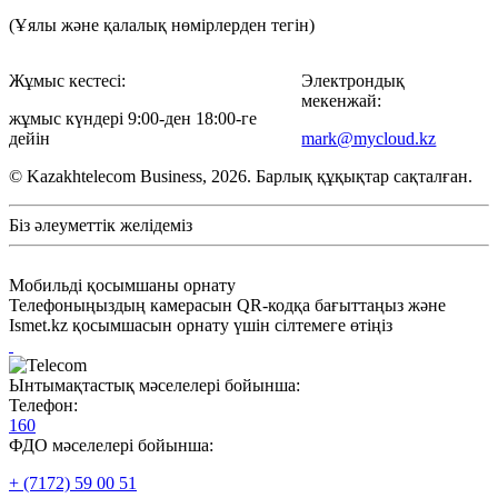
(Ұялы және қалалық нөмірлерден тегін)
Жұмыс кестесі:
Электрондық
мекенжай:
жұмыс күндері 9:00-ден 18:00-ге
дейін
mark@mycloud.kz
© Kazakhtelecom Business, 2026. Барлық құқықтар сақталған.
Біз әлеуметтік желідеміз
Мобильді қосымшаны орнату
Телефоныңыздың камерасын QR-кодқа бағыттаңыз және
Ismet.kz қосымшасын орнату үшін сілтемеге өтіңіз
Ынтымақтастық мәселелері бойынша:
Телефон:
160
ФДО мәселелері бойынша:
+ (7172) 59 00 51