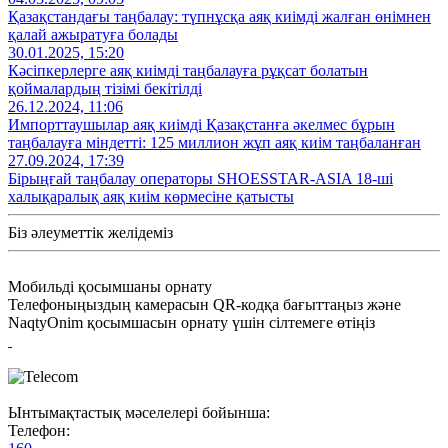
Қазақстандағы таңбалау: түпнұсқа аяқ киімді жалған өнімнен
қалай ажыратуға болады
30.01.2025, 15:20
Кәсіпкерлерге аяқ киімді таңбалауға рұқсат болатын
қоймалардың тізімі бекітілді
26.12.2024, 11:06
Импорттаушылар аяқ киімді Қазақстанға әкелмес бұрын
таңбалауға міндетті: 125 миллион жұп аяқ киім таңбаланған
27.09.2024, 17:39
Бірыңғай таңбалау операторы SHOESSTAR-ASIA 18-ші
халықаралық аяқ киім көрмесіне қатысты
Біз әлеуметтік желідеміз
Мобильді қосымшаны орнату
Телефоныңыздың камерасын QR-кодқа бағыттаңыз және
NaqtyOnim қосымшасын орнату үшін сілтемеге өтіңіз
Ынтымақтастық мәселелері бойынша:
Телефон: