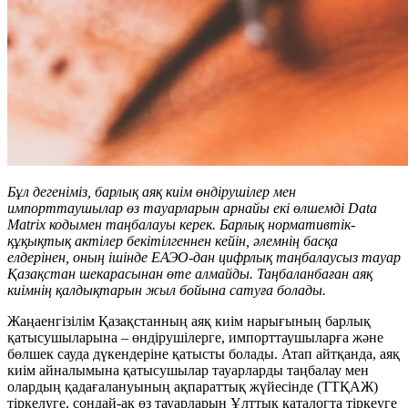
Бұл дегеніміз, барлық аяқ киім өндірушілер мен
импорттаушылар өз тауарларын арнайы екі өлшемді Data
Matrix кодымен таңбалауы керек.
Барлық нормативтік-
құқықтық актілер бекітілгеннен кейін, әлемнің басқа
елдерінен, оның ішінде ЕАЭО-дан цифрлық таңбалаусыз тауар
Қазақстан шекарасынан өте алмайды. Таңбаланбаған аяқ
киімнің қалдықтарын жыл бойына сатуға болады.
Жаңаенгізілім Қазақстанның аяқ киім нарығының барлық
қатысушыларына – өндірушілерге, импорттаушыларға және
бөлшек сауда дүкендеріне қатысты болады. Атап айтқанда, аяқ
киім айналымына қатысушылар тауарларды таңбалау мен
олардың қадағалануының ақпараттық жүйесінде (ТТҚАЖ)
тіркелуге, сондай-ақ өз тауарларын Ұлттық каталогта тіркеуге