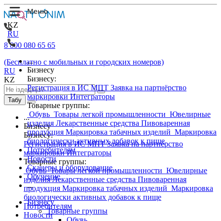
KZ
RU
8 800 080 65 65
...
(Бесплатно с мобильных и городских номеров)
Бизнесу
RU
Бизнесу:
KZ
Регистрация в ИС МПТ
Заявка на партнёрство
маркировки
Интеграторы
Табу
Товарные группы:
Обувь
Товары легкой промышленности
Ювелирные
...
изделия
Лекарственные средства
Пивоваренная
Бизнесу
продукция
Маркировка табачных изделий
Маркировка
Бизнесу:
биологически активных добавок к пище
Регистрация в ИС МПТ
Заявка на партнёрство
Потребителям
маркировки
Интеграторы
Новости
Товарные группы:
Сканеры и оборудование
Обувь
Товары легкой промышленности
Ювелирные
Обучение
изделия
Лекарственные средства
Пивоваренная
...
продукция
Маркировка табачных изделий
Маркировка
биологически активных добавок к пище
Бизнесу
Потребителям
Товарные группы
Новости
Обувь