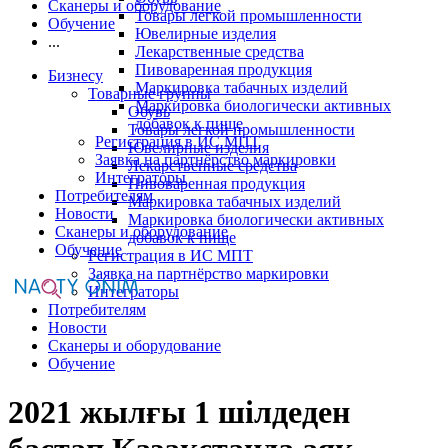
Сканеры и оборудование
Товары легкой промышленности
Обучение
Ювелирные изделия
...
Лекарственные средства
Пивоваренная продукция
Бизнесу
Маркировка табачных изделий
Товарные группы
Маркировка биологически активных
Обувь
добавок к пище
Товары легкой промышленности
Регистрация в ИС МПТ
Ювелирные изделия
Заявка на партнёрство маркировки
Лекарственные средства
Интеграторы
Пивоваренная продукция
Потребителям
Маркировка табачных изделий
Новости
Маркировка биологически активных
Сканеры и оборудование
добавок к пище
Обучение
Регистрация в ИС МПТ
Заявка на партнёрство маркировки
Интеграторы
Потребителям
Новости
Сканеры и оборудование
Обучение
2021 жылғы 1 шілдеден