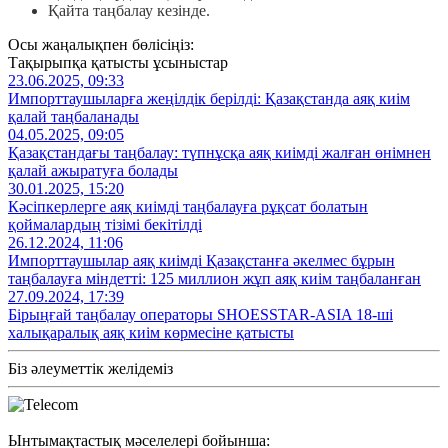
Қайта таңбалау кезінде.
Осы жаңалықпен бөлісіңіз:
Тақырыпқа қатысты ұсыныстар
23.06.2025, 09:33
Импорттаушыларға жеңілдік берілді: Қазақстанда аяқ киім
қалай таңбаланады
04.05.2025, 09:05
Қазақстандағы таңбалау: түпнұсқа аяқ киімді жалған өнімнен
қалай ажыратуға болады
30.01.2025, 15:20
Кәсіпкерлерге аяқ киімді таңбалауға рұқсат болатын
қоймалардың тізімі бекітілді
26.12.2024, 11:06
Импорттаушылар аяқ киімді Қазақстанға әкелмес бұрын
таңбалауға міндетті: 125 миллион жұп аяқ киім таңбаланған
27.09.2024, 17:39
Бірыңғай таңбалау операторы SHOESSTAR-ASIA 18-ші
халықаралық аяқ киім көрмесіне қатысты
Біз әлеуметтік желідеміз
Ынтымақтастық мәселелері бойынша: