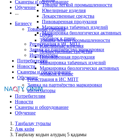
Сканеры и оборудование
Товары легкой промышленности
Обучение
Ювелирные изделия
...
Лекарственные средства
Пивоваренная продукция
Бизнесу
Маркировка табачных изделий
Товарные группы
Маркировка биологически активных
Обувь
добавок к пище
Товары легкой промышленности
Регистрация в ИС МПТ
Ювелирные изделия
Заявка на партнёрство маркировки
Лекарственные средства
Интеграторы
Пивоваренная продукция
Потребителям
Маркировка табачных изделий
Новости
Маркировка биологически активных
Сканеры и оборудование
добавок к пище
Обучение
Регистрация в ИС МПТ
Заявка на партнёрство маркировки
Интеграторы
Потребителям
Новости
Сканеры и оборудование
Обучение
Таңбалау туралы
Аяқ киім
Таңбалау кодын алудың 5 қадамы