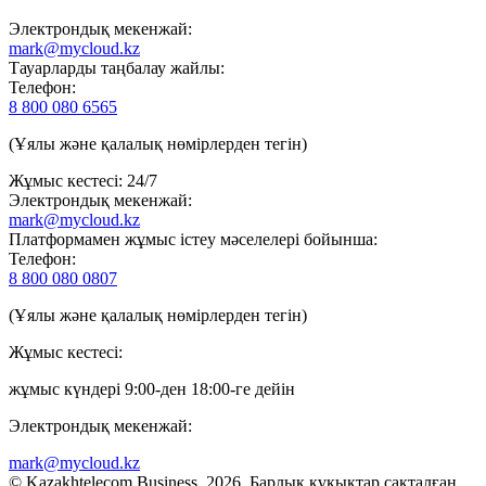
Электрондық мекенжай:
mark@mycloud.kz
Тауарларды таңбалау жайлы:
Телефон:
8 800 080 6565
(Ұялы және қалалық нөмірлерден тегін)
Жұмыс кестесі: 24/7
Электрондық мекенжай:
mark@mycloud.kz
Платформамен жұмыс істеу мәселелері бойынша:
Телефон:
8 800 080 0807
(Ұялы және қалалық нөмірлерден тегін)
Жұмыс кестесі:
жұмыс күндері 9:00-ден 18:00-ге дейін
Электрондық мекенжай:
mark@mycloud.kz
© Kazakhtelecom Business, 2026. Барлық құқықтар сақталған.