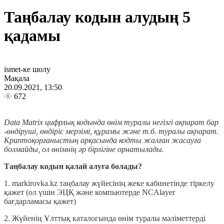
Таңбалау кодын алудың 5
қадамы
ismet-ке шолу
Мақала
20.09.2021, 13:50
672
Data Matrix цифрлық кодында өнім туралы негізгі ақпарат бар
-өндіруші, өндіріс мерзімі, құрамы және т.б. туралы ақпарат.
Криптоқорғаныстың арқасында кодты жалған жасауға
болмайды, ол өнімнің әр бірлігіне орнатылады.
Таңбалау кодын қалай алуға болады?
1. markirovka.kz таңбалау жүйесінің жеке кабинетінде тіркелу
қажет (ол үшін ЭЦҚ және компьютерде NCAlayer
бағдарламасы қажет)
2. Жүйенің Ұлттық каталогында өнім туралы мәліметтерді