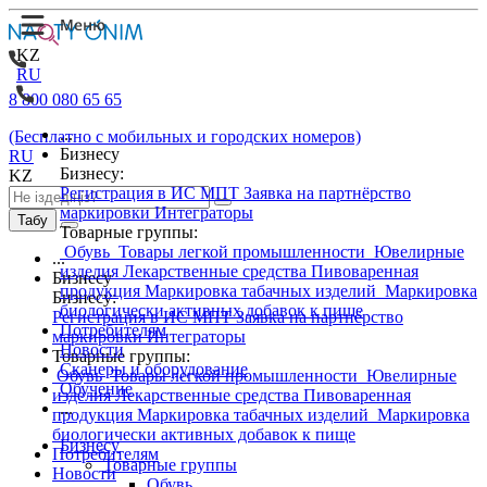
KZ
RU
8 800 080 65 65
...
(Бесплатно с мобильных и городских номеров)
Бизнесу
RU
Бизнесу:
KZ
Регистрация в ИС МПТ
Заявка на партнёрство
маркировки
Интеграторы
Табу
Товарные группы:
Обувь
Товары легкой промышленности
Ювелирные
...
изделия
Лекарственные средства
Пивоваренная
Бизнесу
продукция
Маркировка табачных изделий
Маркировка
Бизнесу:
биологически активных добавок к пище
Регистрация в ИС МПТ
Заявка на партнёрство
Потребителям
маркировки
Интеграторы
Новости
Товарные группы:
Сканеры и оборудование
Обувь
Товары легкой промышленности
Ювелирные
Обучение
изделия
Лекарственные средства
Пивоваренная
...
продукция
Маркировка табачных изделий
Маркировка
биологически активных добавок к пище
Бизнесу
Потребителям
Товарные группы
Новости
Обувь