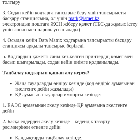
толтыру
3. Содан кейін кодтарға тапсырыс беру үшін тапсырысты
басқару станциясына, ол үшін
mark@ismet.kz
электрондық поштаға ЖСН жіберу қажет (ТБС-да жұмыс істеу
үшін логин мен пароль ұсынылады)
4. Осыдан кейін Data Matrix кодтарына тапсырысты басқару
станциясы арқылы тапсырыс беріледі.
5. Кодтардың қажетті саны кез-келген принтердің көмегімен
басып шығарылады, содан кейін өнімге қолданылады.
Таңбалау кодтарын қашан алу керек?
Жаңа тауарларды өндіру кезінде (код өндіріс аумағынан
тиелгенге дейін жазылады)
ҚР аумағына тауарлар импорты кезінде:
1. ЕАЭО аумағынан әкелу кезінде-ҚР аумағына әкелгенге
дейін
2. Басқа елдерден әкелу кезінде – кедендік тазарту
рәсімдерінен өткенге дейін
Қалдықтарды таңбалау кезінде.