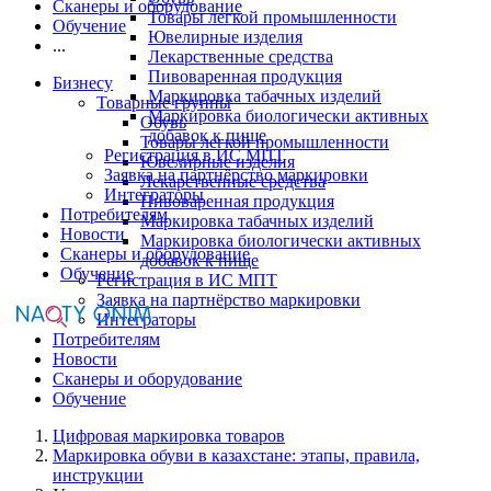
Сканеры и оборудование
Товары легкой промышленности
Обучение
Ювелирные изделия
...
Лекарственные средства
Пивоваренная продукция
Бизнесу
Маркировка табачных изделий
Товарные группы
Маркировка биологически активных
Обувь
добавок к пище
Товары легкой промышленности
Регистрация в ИС МПТ
Ювелирные изделия
Заявка на партнёрство маркировки
Лекарственные средства
Интеграторы
Пивоваренная продукция
Потребителям
Маркировка табачных изделий
Новости
Маркировка биологически активных
Сканеры и оборудование
добавок к пище
Обучение
Регистрация в ИС МПТ
Заявка на партнёрство маркировки
Интеграторы
Потребителям
Новости
Сканеры и оборудование
Обучение
Цифровая маркировка товаров
Маркировка обуви в казахстане: этапы, правила,
инструкции