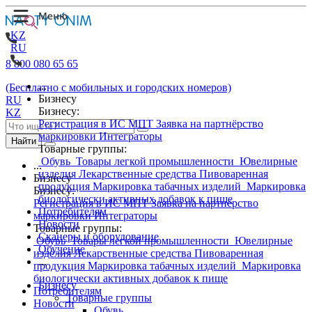
KZ
RU
8 800 080 65 65
...
(Бесплатно с мобильных и городских номеров)
Бизнесу
RU
Бизнесу:
KZ
Регистрация в ИС МПТ
Заявка на партнёрство
маркировки
Интеграторы
Найти
Товарные группы:
Обувь
Товары легкой промышленности
Ювелирные
...
изделия
Лекарственные средства
Пивоваренная
Бизнесу
продукция
Маркировка табачных изделий
Маркировка
Бизнесу:
биологически активных добавок к пище
Регистрация в ИС МПТ
Заявка на партнёрство
Потребителям
маркировки
Интеграторы
Новости
Товарные группы:
Сканеры и оборудование
Обувь
Товары легкой промышленности
Ювелирные
Обучение
изделия
Лекарственные средства
Пивоваренная
...
продукция
Маркировка табачных изделий
Маркировка
биологически активных добавок к пище
Бизнесу
Потребителям
Товарные группы
Новости
Обувь