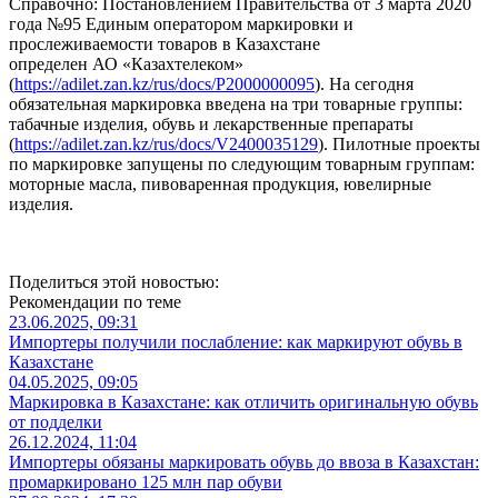
Справочно: Постановлением Правительства от 3 марта 2020
года №95 Единым оператором маркировки и
прослеживаемости товаров в Казахстане
определен АО «Казахтелеком»
(
https://adilet.zan.kz/rus/docs/P2000000095
). На сегодня
обязательная маркировка введена на три товарные группы:
табачные изделия, обувь и лекарственные препараты
(
https://adilet.zan.kz/rus/docs/V2400035129
). Пилотные проекты
по маркировке запущены по следующим товарным группам:
моторные масла, пивоваренная продукция, ювелирные
изделия.
Поделиться этой новостью:
Рекомендации по теме
23.06.2025, 09:31
Импортеры получили послабление: как маркируют обувь в
Казахстане
04.05.2025, 09:05
Маркировка в Казахстане: как отличить оригинальную обувь
от подделки
26.12.2024, 11:04
Импортеры обязаны маркировать обувь до ввоза в Казахстан:
промаркировано 125 млн пар обуви