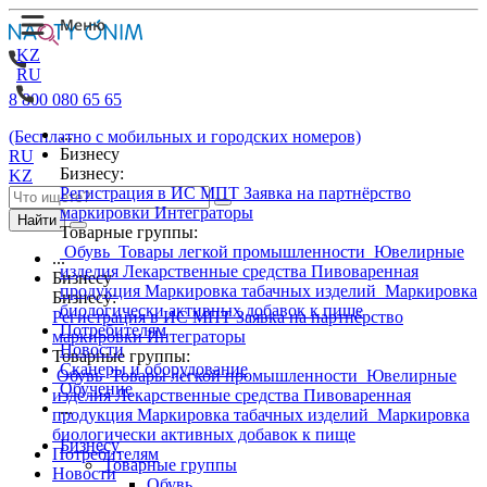
KZ
RU
8 800 080 65 65
...
(Бесплатно с мобильных и городских номеров)
Бизнесу
RU
Бизнесу:
KZ
Регистрация в ИС МПТ
Заявка на партнёрство
маркировки
Интеграторы
Найти
Товарные группы:
Обувь
Товары легкой промышленности
Ювелирные
...
изделия
Лекарственные средства
Пивоваренная
Бизнесу
продукция
Маркировка табачных изделий
Маркировка
Бизнесу:
биологически активных добавок к пище
Регистрация в ИС МПТ
Заявка на партнёрство
Потребителям
маркировки
Интеграторы
Новости
Товарные группы:
Сканеры и оборудование
Обувь
Товары легкой промышленности
Ювелирные
Обучение
изделия
Лекарственные средства
Пивоваренная
...
продукция
Маркировка табачных изделий
Маркировка
биологически активных добавок к пище
Бизнесу
Потребителям
Товарные группы
Новости
Обувь