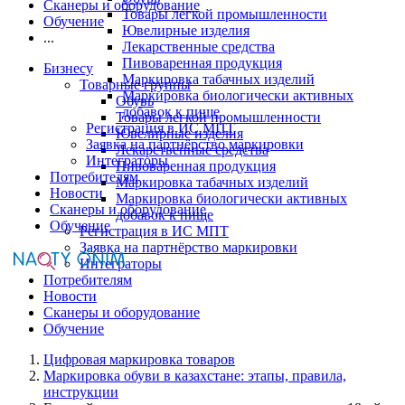
Сканеры и оборудование
Товары легкой промышленности
Обучение
Ювелирные изделия
...
Лекарственные средства
Пивоваренная продукция
Бизнесу
Маркировка табачных изделий
Товарные группы
Маркировка биологически активных
Обувь
добавок к пище
Товары легкой промышленности
Регистрация в ИС МПТ
Ювелирные изделия
Заявка на партнёрство маркировки
Лекарственные средства
Интеграторы
Пивоваренная продукция
Потребителям
Маркировка табачных изделий
Новости
Маркировка биологически активных
Сканеры и оборудование
добавок к пище
Обучение
Регистрация в ИС МПТ
Заявка на партнёрство маркировки
Интеграторы
Потребителям
Новости
Сканеры и оборудование
Обучение
Цифровая маркировка товаров
Маркировка обуви в казахстане: этапы, правила,
инструкции