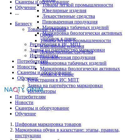
Сканеры и оборудование
Товары легкой промышленности
Обучение
Ювелирные изделия
...
Лекарственные средства
Пивоваренная продукция
Бизнесу
Маркировка табачных изделий
Товарные группы
Маркировка биологически активных
Обувь
добавок к пище
Товары легкой промышленности
Регистрация в ИС МПТ
Ювелирные изделия
Заявка на партнёрство маркировки
Лекарственные средства
Интеграторы
Пивоваренная продукция
Потребителям
Маркировка табачных изделий
Новости
Маркировка биологически активных
Сканеры и оборудование
добавок к пище
Обучение
Регистрация в ИС МПТ
Заявка на партнёрство маркировки
Интеграторы
Потребителям
Новости
Сканеры и оборудование
Обучение
Цифровая маркировка товаров
Маркировка обуви в казахстане: этапы, правила,
инструкции