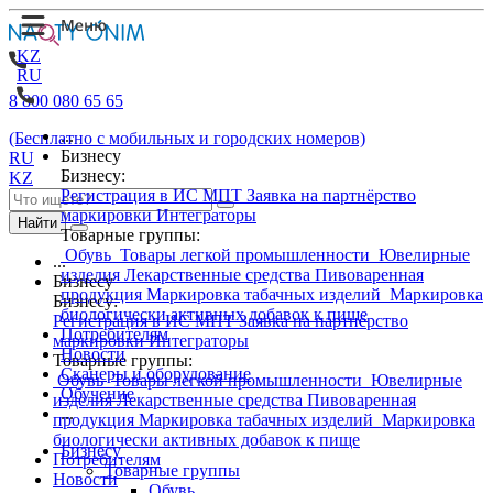
KZ
RU
8 800 080 65 65
...
(Бесплатно с мобильных и городских номеров)
Бизнесу
RU
Бизнесу:
KZ
Регистрация в ИС МПТ
Заявка на партнёрство
маркировки
Интеграторы
Найти
Товарные группы:
Обувь
Товары легкой промышленности
Ювелирные
...
изделия
Лекарственные средства
Пивоваренная
Бизнесу
продукция
Маркировка табачных изделий
Маркировка
Бизнесу:
биологически активных добавок к пище
Регистрация в ИС МПТ
Заявка на партнёрство
Потребителям
маркировки
Интеграторы
Новости
Товарные группы:
Сканеры и оборудование
Обувь
Товары легкой промышленности
Ювелирные
Обучение
изделия
Лекарственные средства
Пивоваренная
...
продукция
Маркировка табачных изделий
Маркировка
биологически активных добавок к пище
Бизнесу
Потребителям
Товарные группы
Новости
Обувь