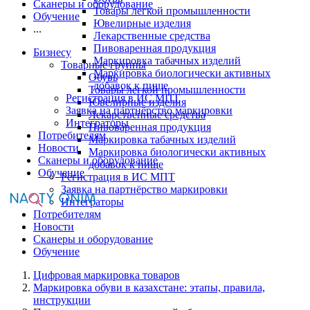
Сканеры и оборудование
Товары легкой промышленности
Обучение
Ювелирные изделия
...
Лекарственные средства
Пивоваренная продукция
Бизнесу
Маркировка табачных изделий
Товарные группы
Маркировка биологически активных
Обувь
добавок к пище
Товары легкой промышленности
Регистрация в ИС МПТ
Ювелирные изделия
Заявка на партнёрство маркировки
Лекарственные средства
Интеграторы
Пивоваренная продукция
Потребителям
Маркировка табачных изделий
Новости
Маркировка биологически активных
Сканеры и оборудование
добавок к пище
Обучение
Регистрация в ИС МПТ
Заявка на партнёрство маркировки
Интеграторы
Потребителям
Новости
Сканеры и оборудование
Обучение
Цифровая маркировка товаров
Маркировка обуви в казахстане: этапы, правила,
инструкции