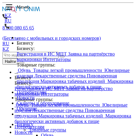
KZ
RU
8 800 080 65 65
...
(Бесплатно с мобильных и городских номеров)
Бизнесу
RU
Бизнесу:
KZ
Регистрация в ИС МПТ
Заявка на партнёрство
маркировки
Интеграторы
Найти
Товарные группы:
Обувь
Товары легкой промышленности
Ювелирные
...
изделия
Лекарственные средства
Пивоваренная
Бизнесу
продукция
Маркировка табачных изделий
Маркировка
Бизнесу:
биологически активных добавок к пище
Регистрация в ИС МПТ
Заявка на партнёрство
Потребителям
маркировки
Интеграторы
Новости
Товарные группы:
Сканеры и оборудование
Обувь
Товары легкой промышленности
Ювелирные
Обучение
изделия
Лекарственные средства
Пивоваренная
...
продукция
Маркировка табачных изделий
Маркировка
биологически активных добавок к пище
Бизнесу
Потребителям
Товарные группы
Новости
Обувь