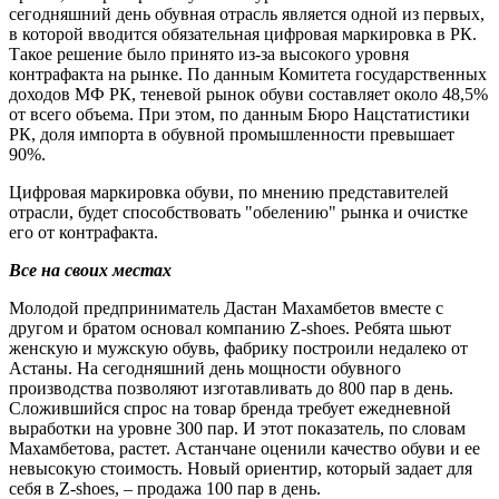
сегодняшний день обувная отрасль является одной из первых,
в которой вводится обязательная цифровая маркировка в РК.
Такое решение было принято из-за высокого уровня
контрафакта на рынке. По данным Комитета государственных
доходов МФ РК, теневой рынок обуви составляет около 48,5%
от всего объема. При этом, по данным Бюро Нацстатистики
РК, доля импорта в обувной промышленности превышает
90%.
Цифровая маркировка обуви, по мнению представителей
отрасли, будет способствовать "обелению" рынка и очистке
его от контрафакта.
Все на своих местах
Молодой предприниматель Дастан Махамбетов вместе с
другом и братом основал компанию Z-shoes. Ребята шьют
женскую и мужскую обувь, фабрику построили недалеко от
Астаны. На сегодняшний день мощности обувного
производства позволяют изготавливать до 800 пар в день.
Сложившийся спрос на товар бренда требует ежедневной
выработки на уровне 300 пар. И этот показатель, по словам
Махамбетова, растет. Астанчане оценили качество обуви и ее
невысокую стоимость. Новый ориентир, который задает для
себя в Z-shoes, – продажа 100 пар в день.