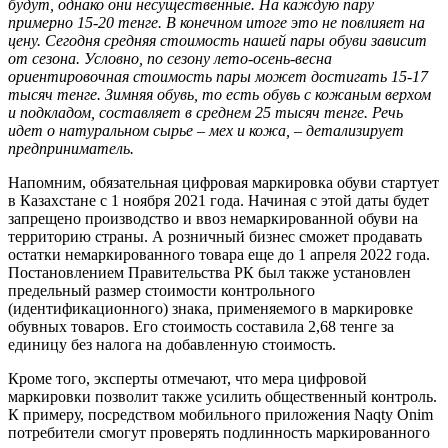
будут, однако они несущественные. На каждую пару
примерно 15-20 тенге. В конечном итоге это не повлияет на
цену. Сегодня средняя стоимость нашей пары обуви зависит
от сезона. Условно, по сезону лето-осень-весна
ориентировочная стоимость пары может достигать 15-17
тысяч тенге. Зимняя обувь, то есть обувь с кожаным верхом
и подкладом, составляет в среднем 25 тысяч тенге. Речь
идет о натуральном сырье – мех и кожа, – детализирует
предприниматель.
Напомним, обязательная цифровая маркировка обуви стартует
в Казахстане с 1 ноября 2021 года. Начиная с этой даты будет
запрещено производство и ввоз немаркированной обуви на
территорию страны. А розничный бизнес сможет продавать
остатки немаркированного товара еще до 1 апреля 2022 года.
Постановлением Правительства РК был также установлен
предельный размер стоимости контрольного
(идентификационного) знака, применяемого в маркировке
обувных товаров. Его стоимость составила 2,68 тенге за
единицу без налога на добавленную стоимость.
Кроме того, эксперты отмечают, что мера цифровой
маркировки позволит также усилить общественный контроль.
К примеру, посредством мобильного приложения Naqty Onim
потребители смогут проверять подлинность маркированного