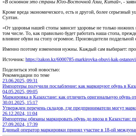
«
В основном это страны Юго-Восточной Азии, Китай
», - за
Кроме вреда экономического, есть и другой, более серьезный 
Султан.
«От здоровья нашей стопы зависит здоровье не только нижних 
том числе. То, как правильно будет работать наша стопа, преж
влияние обуви на стопу огромное. Производители поддельной об
Именно поэтому изменения нужны. Каждый сам выбирает: прод
Источник:
https://zakon.kz/6000785-markirovka-obuvi-kak-ostanovit
Поделиться этой новостью:
Рекомендации по теме
23.06.2025, 09:31
Импортеры получили послабление: как маркируют обувь в Каз
04.05.2025, 09:05
Маркировка в Казахстане: как отличить оригинальную обувь о
30.01.2025, 15:17
Утвержден перечень складов, где предприниматели могут марк
26.12.2024, 11:04
Импортеры обязаны маркировать обувь до ввоза в Казахстан: 
27.09.2024, 17:39
Единый оператор маркировки принял участие в 18-ой между