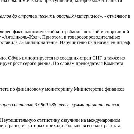
сных экономических преступлений, которое может нанести
аллов до стратегических и опасных материалов
», - отмечают в
явлен факт экономической контрабанды детской и спортивной
т «Алтынколь-Жол». При этом, в товаросопроводительных
оставила 73 миллиона тенге. Нарушителю был назначен штраф
но. Обувь импортируется из соседних стран СНГ, а также из
ирует рост серого рынка. По словам председателя Комитета
омитета по финансовому мониторингу Министерства финансов
аров составила 33 860 588 тенге, сумма причитающихся
К. Неутешительную статистику озвучили на международном
и страны, из которых приходит больше всего контрафакта.