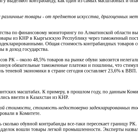
гу выделяют контрабанду, как один из самых масштабных и опа
 различные товары - от предметов искусства, драгоценных мет
тства по финансовому мониторингу по Алматинской области вы
товары из КНР в Кыргызскую Республику через таможенный пос
задекларированными. Общая стоимость контрабандных товаров с
ы в доход государства.
в РК – около 48,5% товаров на рынке обуви завозится нелегаль
 минуя обязательные таможенные платежи и пошлины, что стимул
ь теневой экономики в стране сегодня составляет 23,6% к ВВП.
игантских масштабах. К примеру, в прошлом году, по данным К
лись ввезти в Казахстан из КНР.
ой стоимости, стоимость недостоверно задекларированных тов
ировали в Комитете.
ь сколько обувной контрабанды все-таки пересекает границу Р
подделок вошли товары легкой промышленности. Эксперты назвал