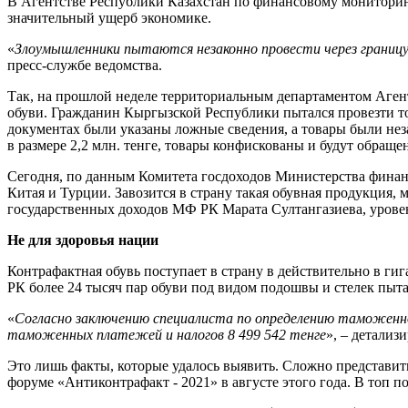
В Агентстве Республики Казахстан по финансовому мониторин
значительный ущерб экономике.
«
Злоумышленники пытаются незаконно провести через границу
пресс-службе ведомства.
Так, на прошлой неделе территориальным департаментом Аген
обуви. Гражданин Кыргызской Республики пытался провезти 
документах были указаны ложные сведения, а товары были не
в размере 2,2 млн. тенге, товары конфискованы и будут обращен
Сегодня, по данным Комитета госдоходов Министерства финансо
Китая и Турции. Завозится в страну такая обувная продукция,
государственных доходов МФ РК Марата Султангазиева, уровен
Не для здоровья нации
Контрафактная обувь поступает в страну в действительно в г
РК более 24 тысяч пар обуви под видом подошвы и стелек пыта
«
Согласно заключению специалиста по определению таможенн
таможенных платежей и налогов 8 499 542 тенге
», – детализ
Это лишь факты, которые удалось выявить. Сложно представит
форуме «Антиконтрафакт - 2021» в августе этого года. В топ 