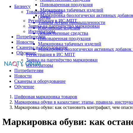
Пивоваренная продукция
Бизнесу
Маркировка табачных изделий
Товарные группы
Маркировка биологически активных добаво
Обувь
Регистрация в ИС МПТ
Товары легкой промышленности
Заявка на партнёрство маркировки
Ювелирные изделия
Интеграторы
Лекарственные средства
Потребителям
Пивоваренная продукция
Новости
Маркировка табачных изделий
Сканеры и оборудование
Маркировка биологически активных добавок
Обучение
Регистрация в ИС МПТ
Заявка на партнёрство маркировки
Интеграторы
Потребителям
Новости
Сканеры и оборудование
Обучение
Цифровая маркировка товаров
Маркировка обуви в казахстане: этапы, правила, инструк
Маркировка обуви: как остановить контрафакт, чем опас
Маркировка обуви: как остан