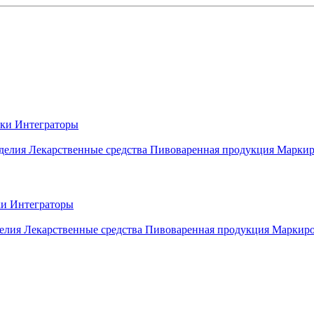
вки
Интеграторы
делия
Лекарственные средства
Пивоваренная продукция
Маркир
ки
Интеграторы
елия
Лекарственные средства
Пивоваренная продукция
Маркиро