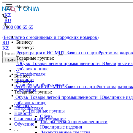
KZ
RU
8 800 080 65 65
...
(Бесплатно с мобильных и городских номеров)
Бизнесу
RU
Бизнесу:
KZ
Регистрация в ИС МПТ
Заявка на партнёрство маркиро
Товарные группы:
Найти
Обувь
Товары легкой промышленности
Ювелирные из
добавок к пище
...
Потребителям
Бизнесу
Новости
Бизнесу:
Сканеры и оборудование
Регистрация в ИС МПТ
Заявка на партнёрство маркиров
Обучение
Товарные группы:
...
Обувь
Товары легкой промышленности
Ювелирные изд
добавок к пище
Бизнесу
Потребителям
Товарные группы
Новости
Обувь
Сканеры и оборудование
Товары легкой промышленности
Обучение
Ювелирные изделия
...
Лекарственные средства