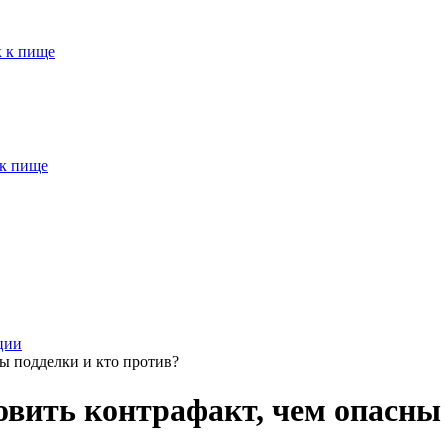
к к пище
 к пище
ции
ны подделки и кто против?
овить контрафакт, чем опасны 