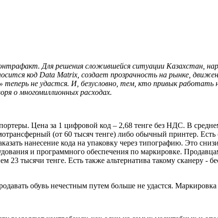
 контрафакт. Для решения сложившейся ситуации Казахстан, на
наносится код Data Matrix, создает прозрачность на рынке, дви
 теперь не удастся. И, безусловно, тем, кто привык работать н
оря о многомиллионных расходах.
ортеры. Цена за 1 цифровой код – 2,68 тенге без НДС. В средне
отрансферный (от 60 тысяч тенге) либо обычный принтер. Есть 
азать нанесение кода на упаковку через типографию. Это снизит
удования и программного обеспечения по маркировке. Продавцам
ем 23 тысячи тенге. Есть также альтернатива такому сканеру - 
 продавать обувь нечестным путем больше не удастся. Маркировка