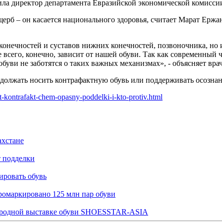
явила директор департамента Евразийской экономической комисс
ущерб – он касается национального здоровья, считает Марат Ерж
конечностей и суставов нижних конечностей, позвоночника, но 
де всего, конечно, зависит от нашей обуви. Так как современный
уви не заботятся о таких важных механизмах», - объясняет врач
олжать носить контрафактную обувь или поддерживать осознан
-kontrafakt-chem-opasny-poddelki-i-kto-protiv.html
ахстане
т подделки
ировать обувь
промаркировано 125 млн пар обуви
народной выставке обуви SHOESSTAR-ASIA