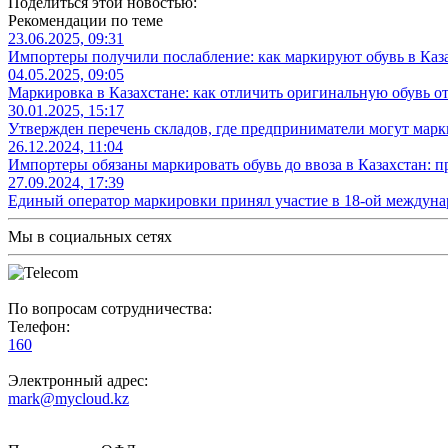
Поделиться этой новостью:
Рекомендации по теме
23.06.2025, 09:31
Импортеры получили послабление: как маркируют обувь в Каз
04.05.2025, 09:05
Маркировка в Казахстане: как отличить оригинальную обувь о
30.01.2025, 15:17
Утвержден перечень складов, где предприниматели могут марк
26.12.2024, 11:04
Импортеры обязаны маркировать обувь до ввоза в Казахстан: 
27.09.2024, 17:39
Единый оператор маркировки принял участие в 18-ой между
Мы в социальных сетях
По вопросам сотрудничества:
Телефон:
160
Электронный адрес:
mark@mycloud.kz