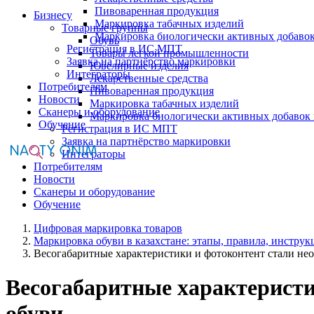
Пивоваренная продукция
Бизнесу
Маркировка табачных изделий
Товарные группы
Маркировка биологически активных добаво
Обувь
Регистрация в ИС МПТ
Товары легкой промышленности
Заявка на партнёрство маркировки
Ювелирные изделия
Интеграторы
Лекарственные средства
Потребителям
Пивоваренная продукция
Новости
Маркировка табачных изделий
Сканеры и оборудование
Маркировка биологически активных добавок
Обучение
Регистрация в ИС МПТ
Заявка на партнёрство маркировки
Интеграторы
Потребителям
Новости
Сканеры и оборудование
Обучение
Цифровая маркировка товаров
Маркировка обуви в казахстане: этапы, правила, инструк
Весогабаритные характеристики и фотоконтент стали не
Весогабаритные характеристи
обуви