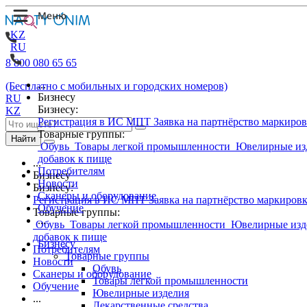
KZ
RU
8 800 080 65 65
...
(Бесплатно с мобильных и городских номеров)
Бизнесу
RU
Бизнесу:
KZ
Регистрация в ИС МПТ
Заявка на партнёрство маркиро
Товарные группы:
Найти
Обувь
Товары легкой промышленности
Ювелирные из
добавок к пище
...
Потребителям
Бизнесу
Новости
Бизнесу:
Сканеры и оборудование
Регистрация в ИС МПТ
Заявка на партнёрство маркиров
Обучение
Товарные группы:
...
Обувь
Товары легкой промышленности
Ювелирные изд
добавок к пище
Бизнесу
Потребителям
Товарные группы
Новости
Обувь
Сканеры и оборудование
Товары легкой промышленности
Обучение
Ювелирные изделия
...
Лекарственные средства