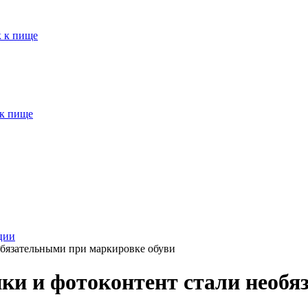
к к пище
 к пище
ции
обязательными при маркировке обуви
ки и фотоконтент стали необ