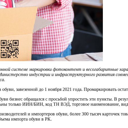
онной системе маркировки фотоконтент и весогабаритные харак
 Министерство индустрии и инфраструктурного развития совме
са.
обуви, завезенной до 1 ноября 2021 года. Промаркировать остат
уви бизнес обращался с просьбой упростить эти пункты. В рез
льны только ИИН/БИН, код ТН ВЭД, торговое наименование, вид 
роизводителей и импортеров обуви, более 300 тысяч карточек то
объема импорта обуви в РК.