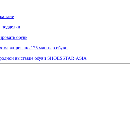
ахстане
т подделки
ировать обувь
промаркировано 125 млн пар обуви
народной выставке обуви SHOESSTAR-ASIA