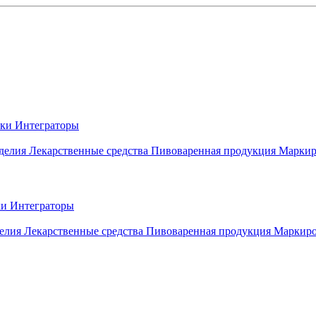
вки
Интеграторы
делия
Лекарственные средства
Пивоваренная продукция
Маркир
ки
Интеграторы
елия
Лекарственные средства
Пивоваренная продукция
Маркиро