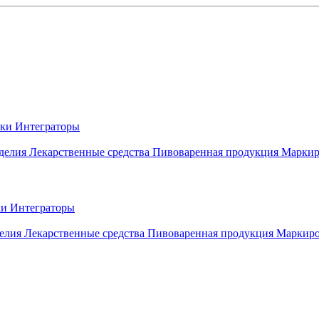
вки
Интеграторы
делия
Лекарственные средства
Пивоваренная продукция
Маркир
ки
Интеграторы
елия
Лекарственные средства
Пивоваренная продукция
Маркиро