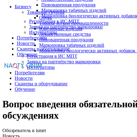
Пивоваренная продукция
Бизнесу
Маркировка табачных изделий
Товарные группы
Маркировка биологически активных добаво
Обувь
Регистрация в ИС МПТ
Товары легкой промышленности
Заявка на партнёрство маркировки
Ювелирные изделия
Интеграторы
Лекарственные средства
Потребителям
Пивоваренная продукция
Новости
Маркировка табачных изделий
Сканеры и оборудование
Маркировка биологически активных добавок
Обучение
Регистрация в ИС МПТ
Заявка на партнёрство маркировки
Интеграторы
Потребителям
Новости
Сканеры и оборудование
Обучение
Вопрос введения обязательно
обсуждениях
Обозреватель в ismet
Новость