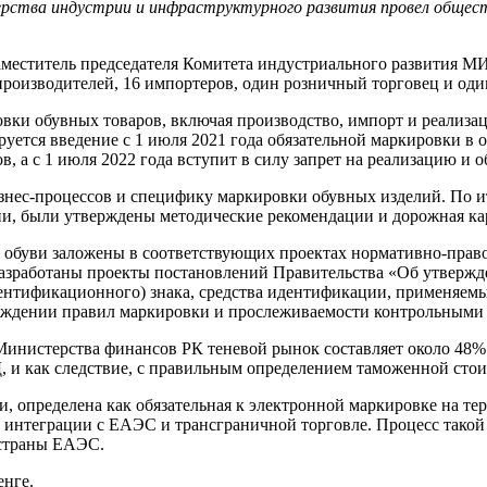
ерства индустрии и инфраструктурного развития провел общес
аместитель председателя Комитета индустриального развития М
 производителей, 16 импортеров, один розничный торговец и оди
овки обувных товаров, включая производство, импорт и реализ
руется введение с 1 июля 2021 года обязательной маркировки в
, а с 1 июля 2022 года вступит в силу запрет на реализацию и 
изнес-процессов и специфику маркировки обувных изделий. По и
и, были утверждены методические рекомендации и дорожная ка
 обуви заложены в соответствующих проектах нормативно-прав
разработаны проекты постановлений Правительства «Об утвержд
ентификационного) знака, средства идентификации, применяемы
рждении правил маркировки и прослеживаемости контрольными
нистерства финансов РК теневой рынок составляет около 48% 
 и как следствие, с правильным определением таможенной стои
 определена как обязательная к электронной маркировке на терр
 интеграции с ЕАЭС и трансграничной торговле. Процесс такой 
е страны ЕАЭС.
енге.