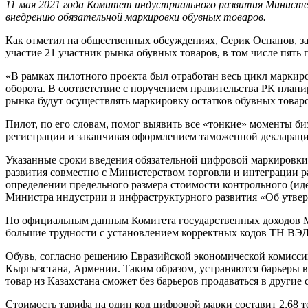
11 мая 2021 года Комитет индустриального развития Минист
внедрению обязательной маркировки обувных товаров.
Как отметил на общественных обсуждениях, Серик Оспанов, з
участие 21 участник рынка обувных товаров, в том числе пять
«В рамках пилотного проекта был отработан весь цикл маркир
оборота. В соответствие с поручением правительства РК плани
рынка будут осуществлять маркировку остатков обувных товаров
Пилот, по его словам, помог выявить все «тонкие» моменты б
регистрации и заканчивая оформлением таможенной деклараци
Указанные сроки введения обязательной цифровой маркировки
развития совместно с Министерством торговли и интеграции 
определении предельного размера стоимости контрольного (ид
Министра индустрии и инфраструктурного развития «Об утве
По официальным данным Комитета государственных доходов Ми
большие трудности с установлением корректных кодов ТН ВЭД,
Обувь, согласно решению Евразийской экономической комиссии,
Кыргызстана, Армении. Таким образом, устраняются барьеры в
товар из Казахстана сможет без барьеров продаваться в други
Стоимость тарифа на один код цифровой марки составит 2,68 т