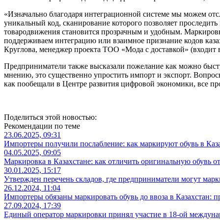
«Изначально благодаря интеграционной системе мы можем отсле
уникальный код, сканирование которого позволяет проследить в
товародвижения становится прозрачным и удобным. Маркировка 
поддерживаем интеграцию или взаимное признание кодов казах
Круглова, менеджер проекта ТОО «Мода с доставкой» (входит 
Предприниматели также высказали пожелание как можно быстр
мнению, это существенно упростить импорт и экспорт. Вопрос
как пообещали в Центре развития цифровой экономики, все пр
Поделиться этой новостью:
Рекомендации по теме
23.06.2025, 09:31
Импортеры получили послабление: как маркируют обувь в Каз
04.05.2025, 09:05
Маркировка в Казахстане: как отличить оригинальную обувь о
30.01.2025, 15:17
Утвержден перечень складов, где предприниматели могут марк
26.12.2024, 11:04
Импортеры обязаны маркировать обувь до ввоза в Казахстан: 
27.09.2024, 17:39
Единый оператор маркировки принял участие в 18-ой между