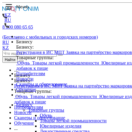
KZ
RU
8 800 080 65 65
...
(Бесплатно с мобильных и городских номеров)
Бизнесу
RU
Бизнесу:
KZ
Регистрация в ИС МПТ
Заявка на партнёрство маркиро
Товарные группы:
Найти
Обувь
Товары легкой промышленности
Ювелирные из
добавок к пище
...
Потребителям
Бизнесу
Новости
Бизнесу:
Сканеры и оборудование
Регистрация в ИС МПТ
Заявка на партнёрство маркиров
Обучение
Товарные группы:
...
Обувь
Товары легкой промышленности
Ювелирные изд
добавок к пище
Бизнесу
Потребителям
Товарные группы
Новости
Обувь
Сканеры и оборудование
Товары легкой промышленности
Обучение
Ювелирные изделия
...
Лекарственные средства