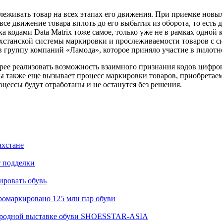
живать товар на всех этапах его движения. При приемке новых 
се движение товара вплоть до его выбытия из оборота, то есть 
кодами Data Matrix тоже самое, только уже не в рамках одной 
станской системы маркировки и прослеживаемости товаров с сис
в группу компаний «Ламода», которое приняло участие в пилотн
ее реализовать возможность взаимного признания кодов цифров
ы также еще вызывает процесс маркировки товаров, приобретае
оцессы будут отработаны и не останутся без решения.
ахстане
т подделки
ировать обувь
промаркировано 125 млн пар обуви
народной выставке обуви SHOESSTAR-ASIA