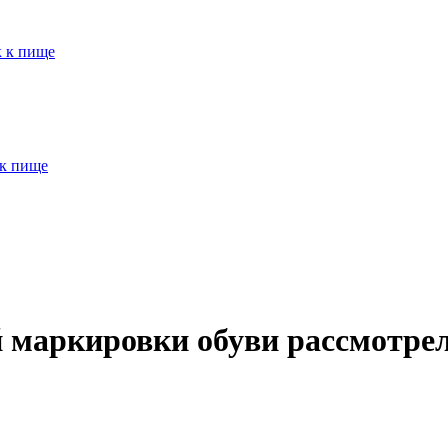
к к пище
 к пище
й маркировки обуви рассмотре