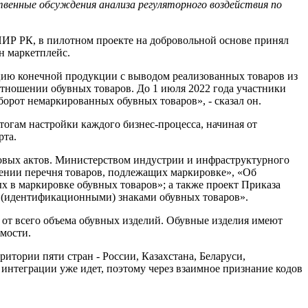
твенные обсуждения
анализа регуляторного воздействия по
ИИР РК, в пилотном проекте на добровольной основе принял
н маркетплейс.
ацию конечной продукции с выводом реализованных товаров из
 отношении обувных товаров. До 1 июля 2022 года участники
оборот немаркированных обувных товаров», - сказал он.
тогам настройки каждого бизнес-процесса, начиная от
рта.
овых актов. Министерством индустрии и инфраструктурного
ении перечня товаров, подлежащих маркировке», «Об
х в маркировке обувных товаров»; а также проект Приказа
 (идентификационными) знаками обувных товаров».
от всего объема обувных изделий. Обувные изделия имеют
мости.
итории пяти стран - России, Казахстана, Беларуси,
интеграции уже идет, поэтому через взаимное признание кодов