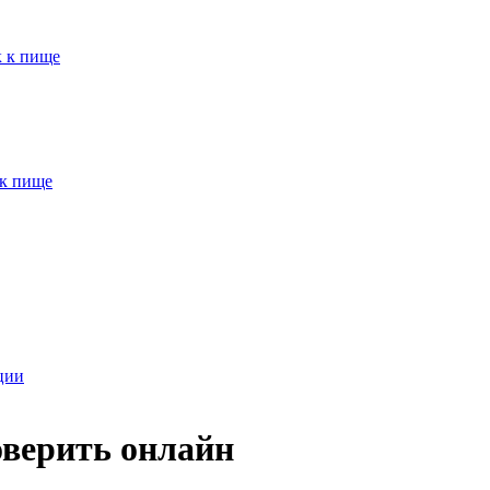
к к пище
 к пище
ции
оверить онлайн