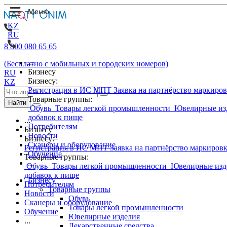
KZ
RU
8 800 080 65 65
...
(Бесплатно с мобильных и городских номеров)
Бизнесу
RU
Бизнесу:
KZ
Регистрация в ИС МПТ
Заявка на партнёрство маркиро
Товарные группы:
Найти
Обувь
Товары легкой промышленности
Ювелирные из
добавок к пище
...
Потребителям
Бизнесу
Новости
Бизнесу:
Сканеры и оборудование
Регистрация в ИС МПТ
Заявка на партнёрство маркиров
Обучение
Товарные группы:
...
Обувь
Товары легкой промышленности
Ювелирные изд
добавок к пище
Бизнесу
Потребителям
Товарные группы
Новости
Обувь
Сканеры и оборудование
Товары легкой промышленности
Обучение
Ювелирные изделия
...
Лекарственные средства