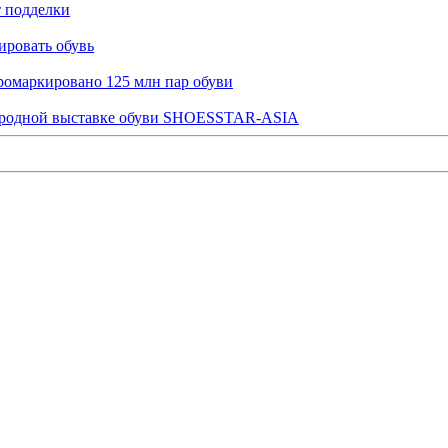
т подделки
ировать обувь
промаркировано 125 млн пар обуви
народной выставке обуви SHOESSTAR-ASIA