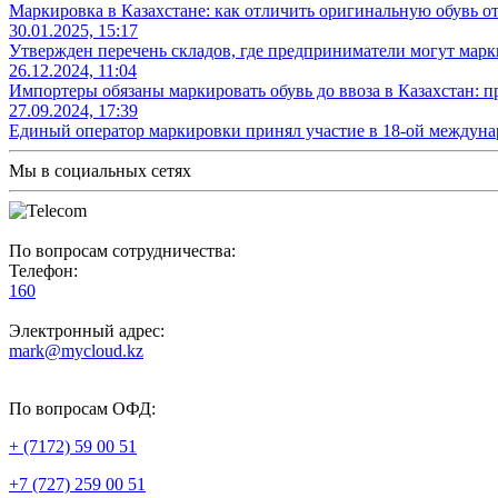
Маркировка в Казахстане: как отличить оригинальную обувь о
30.01.2025, 15:17
Утвержден перечень складов, где предприниматели могут марк
26.12.2024, 11:04
Импортеры обязаны маркировать обувь до ввоза в Казахстан: 
27.09.2024, 17:39
Единый оператор маркировки принял участие в 18-ой между
Мы в социальных сетях
По вопросам сотрудничества:
Телефон:
160
Электронный адрес:
mark@mycloud.kz
По вопросам ОФД:
+ (7172) 59 00 51
+7 (727) 259 00 51