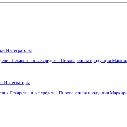
вки
Интеграторы
делия
Лекарственные средства
Пивоваренная продукция
Маркир
ки
Интеграторы
елия
Лекарственные средства
Пивоваренная продукция
Маркиро