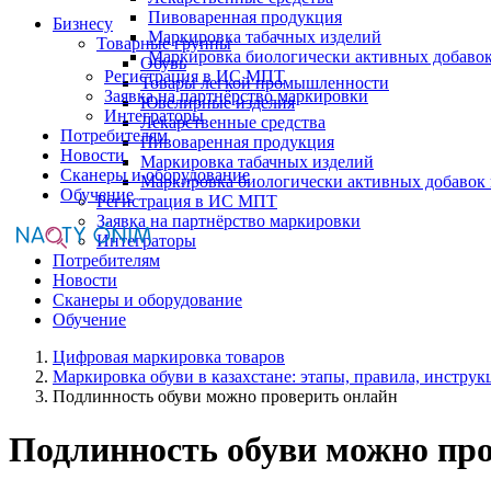
Пивоваренная продукция
Бизнесу
Маркировка табачных изделий
Товарные группы
Маркировка биологически активных добаво
Обувь
Регистрация в ИС МПТ
Товары легкой промышленности
Заявка на партнёрство маркировки
Ювелирные изделия
Интеграторы
Лекарственные средства
Потребителям
Пивоваренная продукция
Новости
Маркировка табачных изделий
Сканеры и оборудование
Маркировка биологически активных добавок
Обучение
Регистрация в ИС МПТ
Заявка на партнёрство маркировки
Интеграторы
Потребителям
Новости
Сканеры и оборудование
Обучение
Цифровая маркировка товаров
Маркировка обуви в казахстане: этапы, правила, инструк
Подлинность обуви можно проверить онлайн
Подлинность обуви можно пр