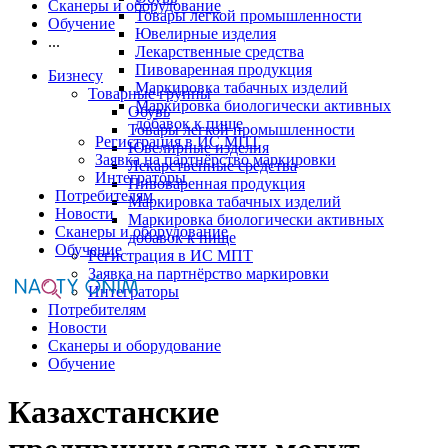
Сканеры и оборудование
Товары легкой промышленности
Обучение
Ювелирные изделия
...
Лекарственные средства
Пивоваренная продукция
Бизнесу
Маркировка табачных изделий
Товарные группы
Маркировка биологически активных
Обувь
добавок к пище
Товары легкой промышленности
Регистрация в ИС МПТ
Ювелирные изделия
Заявка на партнёрство маркировки
Лекарственные средства
Интеграторы
Пивоваренная продукция
Потребителям
Маркировка табачных изделий
Новости
Маркировка биологически активных
Сканеры и оборудование
добавок к пище
Обучение
Регистрация в ИС МПТ
Заявка на партнёрство маркировки
Интеграторы
Потребителям
Новости
Сканеры и оборудование
Обучение
Казахстанские