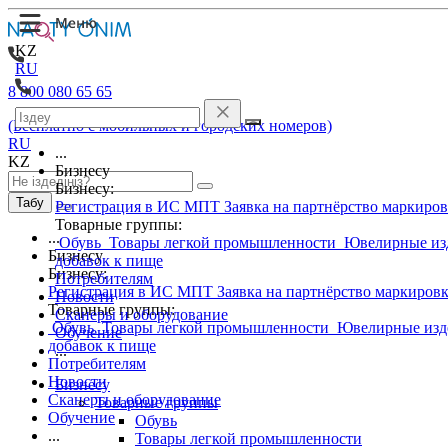
KZ
RU
8 800 080 65 65
(Бесплатно с мобильных и городских номеров)
RU
...
KZ
Бизнесу
Бизнесу:
Табу
Регистрация в ИС МПТ
Заявка на партнёрство маркиро
Товарные группы:
...
Обувь
Товары легкой промышленности
Ювелирные из
Бизнесу
добавок к пище
Бизнесу:
Потребителям
Регистрация в ИС МПТ
Заявка на партнёрство маркиров
Новости
Товарные группы:
Сканеры и оборудование
Обувь
Товары легкой промышленности
Ювелирные изд
Обучение
добавок к пище
...
Потребителям
Новости
Бизнесу
Сканеры и оборудование
Товарные группы
Обучение
Обувь
...
Товары легкой промышленности