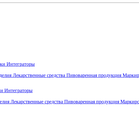
вки
Интеграторы
делия
Лекарственные средства
Пивоваренная продукция
Маркир
ки
Интеграторы
елия
Лекарственные средства
Пивоваренная продукция
Маркиро