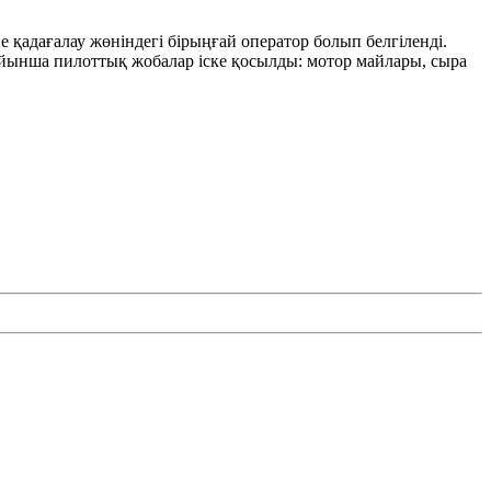
қадағалау жөніндегі бірыңғай оператор болып белгіленді.
у бойынша пилоттық жобалар іске қосылды: мотор майлары, сыра