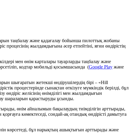
ларын таңбалау және қадағалау бойынша пилоттық жобаны
іс процесінің жылдамдығына әсер етпейтіні, яғни өндірістің
кілдері мен өнім карталары тауарларды таңбалау және
көрсетіліп, кодтар мобильді қосымшасында (
Google Play
және
рын шығаратын жетекші өндірушілердің бірі – «Hill
стік процестерінде сынақтан өткізуге мүмкіндік берілді, бұл
зу өндіріс желісінің өнімділігі мен жылдамдығын
дау шараларын қарастыруды ұсынды.
ырады, өнім айналымын бақылаудың тиімділігін арттырады,
қорғауға көмектеседі, сондай-ақ отандық өндірісті дамытуға
енін көрсетеді, бұл нарықтың ашықтығын арттырады және