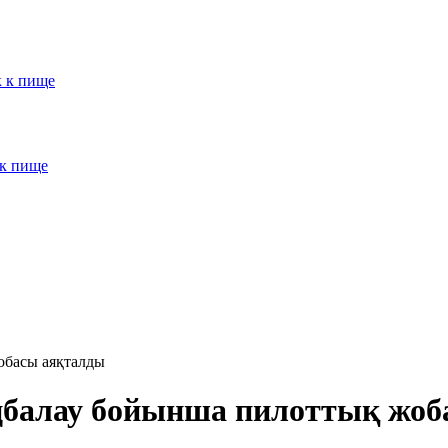
к к пище
 к пище
обаcы аяқталды
ңбалау бойынша пилоттық жоб