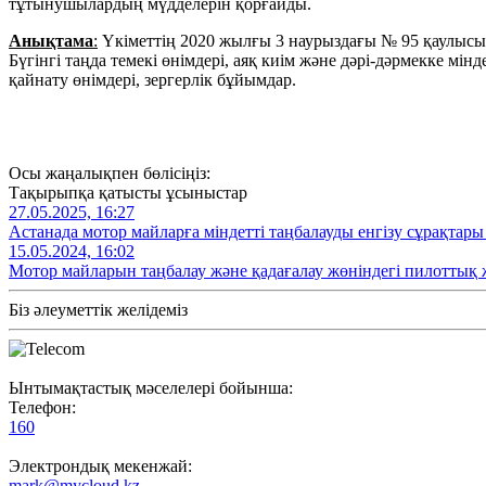
тұтынушылардың мүдделерін қорғайды.
Анықтама
:
Үкіметтің 2020 жылғы 3 наурыздағы № 95 қаулысым
Бүгінгі таңда темекі өнімдері, аяқ киім және дәрі-дәрмекке мі
қайнату өнімдері, зергерлік бұйымдар.
Осы жаңалықпен бөлісіңіз:
Тақырыпқа қатысты ұсыныстар
27.05.2025, 16:27
Астанада мотор майларға міндетті таңбалауды енгізу сұрақтар
15.05.2024, 16:02
Мотор майларын таңбалау және қадағалау жөніндегі пилоттық 
Біз әлеуметтік желідеміз
Ынтымақтастық мәселелері бойынша:
Телефон:
160
Электрондық мекенжай:
mark@mycloud.kz