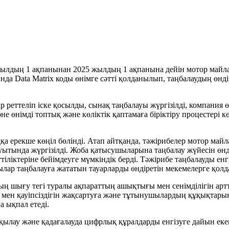
4 жылдың 1 ақпанынан 2025 жылдың 1 ақпанына дейін мотор май
а Data Matrix коды өнімге сәтті қолданылып, таңбалаудың өндір
еттеліп іске қосылды, сынақ таңбалауы жүргізілді, компания ө
әне өнімді топтық және көліктік қаптамаға біріктіру процестері 
ерекше көңіл бөлінді. Атап айтқанда, тәжірибелер мотор майла
ында жүргізілді. Жоба қатысушыларына таңбалау жүйесін өндірі
ліктеріне бейімдеуге мүмкіндік берді. Тәжірибе таңбалауды енгі
ылар таңбалауға жататын тауарларды өндіретін мекемелерге қол
 шығу тегі туралы ақпараттың ашықтығы мен сенімділігін артт
 мен қауіпсіздігін жақсартуға және тұтынушылардың құқықтарын 
а ықпал етеді.
қылау және қадағалауда цифрлық құралдарды енгізуге дайын ек