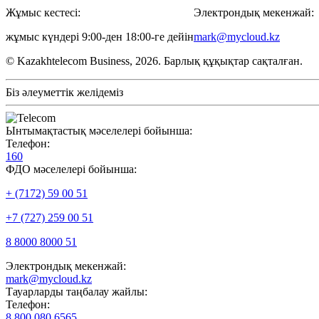
Жұмыс кестесі:
Электрондық мекенжай:
жұмыс күндері 9:00-ден 18:00-ге дейін
mark@mycloud.kz
© Kazakhtelecom Business, 2026. Барлық құқықтар сақталған.
Біз әлеуметтік желідеміз
Ынтымақтастық мәселелері бойынша:
Телефон:
160
ФДО мәселелері бойынша:
+ (7172) 59 00 51
+7 (727) 259 00 51
8 8000 8000 51
Электрондық мекенжай:
mark@mycloud.kz
Тауарларды таңбалау жайлы:
Телефон:
8 800 080 6565