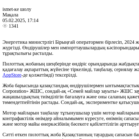
ismet-ке шолу
Мақала
05.02.2025, 17:14
1341
Энергетика министрлігі Бірыңғай оператормен бірлесіп, 202
жүргізді. Өндірушілер мен импорттаушылардың кәсіпорындарынд
тұрақтылығы расталды.
Пилоттық жобаның шеңберінде өндіріс орындарында жабдықтар р
қадағалау ақпараттық жүйесіне тіркелінді, таңбалау, сериялау ж
AppStore
-де қолжетімді) тексерілді.
Жоба барысында қазақстандық өндірушілермен ынтымақтастыққа 
Corporation» ЖШС, сондай-ақ «Семей майлар зауыты» ЖШС зауыт
жаңашылдықтың тиімділігін бағалауға және оны саланың қажетті
төмендетпейтінін растады. Сондай-ақ, экспериментке қатысуш
Мотор майларын таңбалау тұтынушылар үшін мотор майларының
контрафактілік өнімдер айналымымен күресуге, өнімнің сапасы
және мотор майы өнеркәсібінің бәсекеге қабілеттілігін арттыруғ
Сәтті өткен пилоттық жоба Қазақстанның тауардың сапасын ба