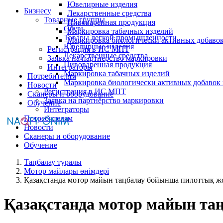
Ювелирные изделия
Бизнесу
Лекарственные средства
Товарные группы
Пивоваренная продукция
Обувь
Маркировка табачных изделий
Товары легкой промышленности
Маркировка биологически активных добаво
Ювелирные изделия
Регистрация в ИС МПТ
Лекарственные средства
Заявка на партнёрство маркировки
Пивоваренная продукция
Интеграторы
Маркировка табачных изделий
Потребителям
Маркировка биологически активных добавок
Новости
Регистрация в ИС МПТ
Сканеры и оборудование
Заявка на партнёрство маркировки
Обучение
Интеграторы
Потребителям
Новости
Сканеры и оборудование
Обучение
Таңбалау туралы
Мотор майлары өнімдері
Қазақстанда мотор майын таңбалау бойынша пилоттық ж
Қазақстанда мотор майын та