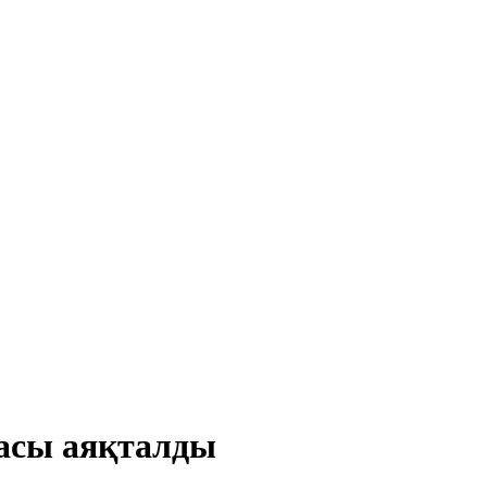
аcы аяқталды