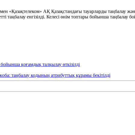
ен «Қазақтелеком» АҚ Қазақстандағы тауарларды таңбалау және 
ндетті таңбалау енгізілді. Келесі өнім топтары бойынша таңбала
ы бойынша қоғамдық талқылау өткізілді
жоба: таңбалау кодының атрибуттық құрамы бекітілді