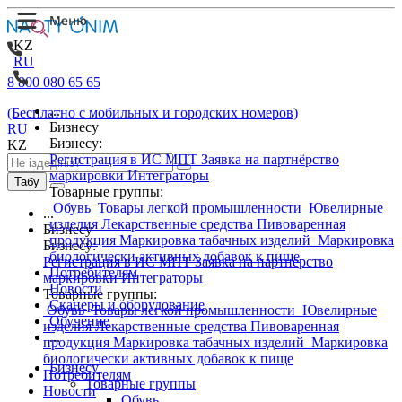
KZ
RU
8 800 080 65 65
...
(Бесплатно с мобильных и городских номеров)
Бизнесу
RU
Бизнесу:
KZ
Регистрация в ИС МПТ
Заявка на партнёрство
маркировки
Интеграторы
Табу
Товарные группы:
Обувь
Товары легкой промышленности
Ювелирные
...
изделия
Лекарственные средства
Пивоваренная
Бизнесу
продукция
Маркировка табачных изделий
Маркировка
Бизнесу:
биологически активных добавок к пище
Регистрация в ИС МПТ
Заявка на партнёрство
Потребителям
маркировки
Интеграторы
Новости
Товарные группы:
Сканеры и оборудование
Обувь
Товары легкой промышленности
Ювелирные
Обучение
изделия
Лекарственные средства
Пивоваренная
...
продукция
Маркировка табачных изделий
Маркировка
биологически активных добавок к пище
Бизнесу
Потребителям
Товарные группы
Новости
Обувь