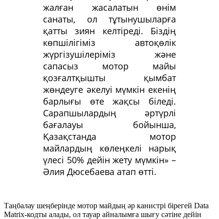
жалған жасалатын өнім
санаты, ол тұтынушыларға
қатты зиян келтіреді. Біздің
көпшілігіміз автоқөлік
жүргізушілеріміз және
сапасыз мотор майы
қозғалтқышты қымбат
жөндеуге әкелуі мүмкін екенің
барлығы өте жақсы біледі.
Сарапшылардың әртүрлі
бағалауы бойынша,
Қазақстанда мотор
майлардың көлеңкелі нарық
үлесі 50% дейін жету мүмкін» –
Әлия Дюсебаева атап өтті.
Таңбалау шеңберінде мотор майдың әр канистрі бірегей Data
Matrix-кодты алады, ол тауар айналымға шығу сәтіне дейін