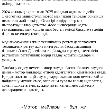
өкілдері қатысты.
2024 жылдың ақпанынан 2025 жылдың ақпанына дейін
Энергетика министрлігі мотор майларын таңбалау бойынша
пилоттық жоба өткізді. Оған ірі өндірушілер мен
импорттаушылар қатысты. Жоба шеңберінде кодты
генерациялау мен қолданудан бастап өнімді бақылауға дейін –
барлық кезеңдер тексерілді.
Мұнай-газ-химия және техникалық реттеу департаменті
Техникалық реттеу және интеграция басқармасының
басшысы Әлия Дюсебаева таңбалауды еңгізу қажеттілігін
растайтын реттеушілік әсерді талдау қорытындыларын
ұсынды.
Таңбалау өндеу немесе импорттаудан бастап бөлшек саудаға
дейін – мотор майларды өтпелі қадағалауын қамтамасыз етеді.
Қолданылатын таңбалау кодтарды жалғап қою немесе қайта
пайдалану мүмкін емес, олар өнім туралы толық ақпаратты,
соның ішінде атауы, тұтқырлығы, көлемі мен сәйкестік
декларациясын қамтиды.
«Мотор майлары – бұл жиі