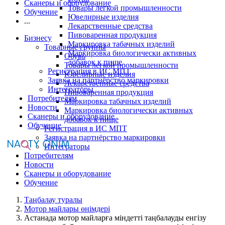
Сканеры и оборудование
Товары легкой промышленности
Обучение
Ювелирные изделия
...
Лекарственные средства
Пивоваренная продукция
Бизнесу
Маркировка табачных изделий
Товарные группы
Маркировка биологически активных
Обувь
добавок к пище
Товары легкой промышленности
Регистрация в ИС МПТ
Ювелирные изделия
Заявка на партнёрство маркировки
Лекарственные средства
Интеграторы
Пивоваренная продукция
Потребителям
Маркировка табачных изделий
Новости
Маркировка биологически активных
Сканеры и оборудование
добавок к пище
Обучение
Регистрация в ИС МПТ
Заявка на партнёрство маркировки
Интеграторы
Потребителям
Новости
Сканеры и оборудование
Обучение
Таңбалау туралы
Мотор майлары өнімдері
Астанада мотор майларға міндетті таңбалауды енгізу