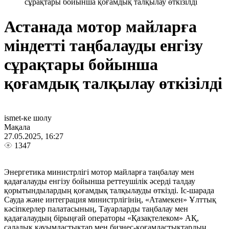
сұрақтары бойынша қоғамдық талқылау өткізілді
Астанада мотор майларға
міндетті таңбалауды енгізу
сұрақтары бойынша
қоғамдық талқылау өткізілді
ismet-ке шолу
Мақала
27.05.2025, 16:27
1347
Энергетика министрлігі мотор майларға таңбалау мен
қадағалауды енгізу бойынша реттеушілік әсерді талдау
қорытындылардың қоғамдық талқылауды өткізді. Іс-шарада
Сауда және интеграция министрлігінің, «Атамекен» Ұлттық
кәсіпкерлер палатасының, Тауарларды таңбалау мен
қадағалаудың бірыңғай операторы «Қазақтелеком» АҚ,
салалық қауымдастықтар мен бизнес-қоғамдастықтардың