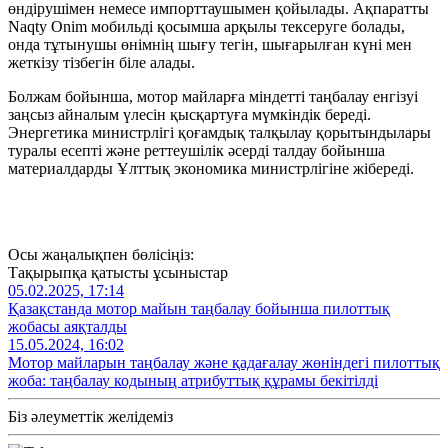
өндірушімен немесе импорттаушымен қойылады. Ақпаратты
Naqty Onim мобильді қосымша арқылы тексеруге болады,
онда тұтынушы өнімнің шығу тегін, шығарылған күні мен
жеткізу тізбегін біле алады.
Болжам бойынша, мотор майларға міндетті таңбалау енгізуі
заңсыз айналым үлесін қысқартуға мүмкіндік береді.
Энергетика министрлігі қоғамдық талқылау қорытындылары
туралы есепті және реттеушілік әсерді талдау бойынша
материалдарды Ұлттық экономика министрлігіне жібереді.
Осы жаңалықпен бөлісіңіз:
Тақырыпқа қатысты ұсыныстар
05.02.2025, 17:14
Қазақстанда мотор майын таңбалау бойынша пилоттық
жобаcы аяқталды
15.05.2024, 16:02
Мотор майларын таңбалау және қадағалау жөніндегі пилоттық
жоба: таңбалау кодының атрибуттық құрамы бекітілді
Біз әлеуметтік желідеміз