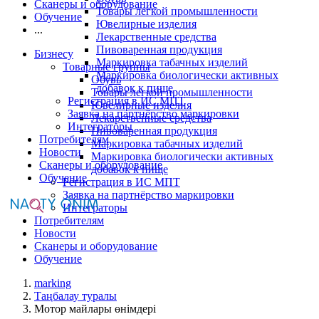
Сканеры и оборудование
Товары легкой промышленности
Обучение
Ювелирные изделия
...
Лекарственные средства
Пивоваренная продукция
Бизнесу
Маркировка табачных изделий
Товарные группы
Маркировка биологически активных
Обувь
добавок к пище
Товары легкой промышленности
Регистрация в ИС МПТ
Ювелирные изделия
Заявка на партнёрство маркировки
Лекарственные средства
Интеграторы
Пивоваренная продукция
Потребителям
Маркировка табачных изделий
Новости
Маркировка биологически активных
Сканеры и оборудование
добавок к пище
Обучение
Регистрация в ИС МПТ
Заявка на партнёрство маркировки
Интеграторы
Потребителям
Новости
Сканеры и оборудование
Обучение
marking
Таңбалау туралы
Мотор майлары өнімдері