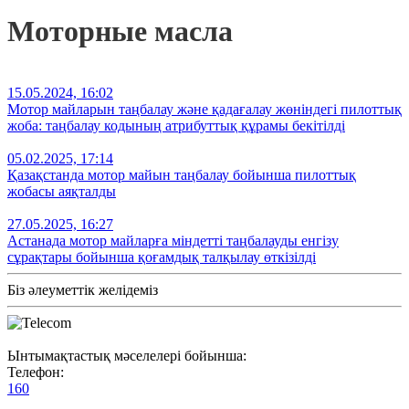
Моторные масла
15.05.2024, 16:02
Мотор майларын таңбалау және қадағалау жөніндегі пилоттық
жоба: таңбалау кодының атрибуттық құрамы бекітілді
05.02.2025, 17:14
Қазақстанда мотор майын таңбалау бойынша пилоттық
жобаcы аяқталды
27.05.2025, 16:27
Астанада мотор майларға міндетті таңбалауды енгізу
сұрақтары бойынша қоғамдық талқылау өткізілді
Біз әлеуметтік желідеміз
Ынтымақтастық мәселелері бойынша:
Телефон:
160