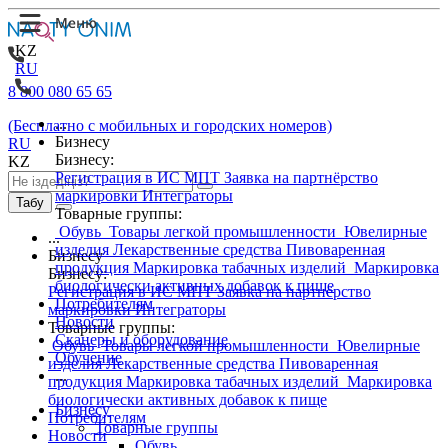
KZ
RU
8 800 080 65 65
...
(Бесплатно с мобильных и городских номеров)
Бизнесу
RU
Бизнесу:
KZ
Регистрация в ИС МПТ
Заявка на партнёрство
маркировки
Интеграторы
Табу
Товарные группы:
Обувь
Товары легкой промышленности
Ювелирные
...
изделия
Лекарственные средства
Пивоваренная
Бизнесу
продукция
Маркировка табачных изделий
Маркировка
Бизнесу:
биологически активных добавок к пище
Регистрация в ИС МПТ
Заявка на партнёрство
Потребителям
маркировки
Интеграторы
Новости
Товарные группы:
Сканеры и оборудование
Обувь
Товары легкой промышленности
Ювелирные
Обучение
изделия
Лекарственные средства
Пивоваренная
...
продукция
Маркировка табачных изделий
Маркировка
биологически активных добавок к пище
Бизнесу
Потребителям
Товарные группы
Новости
Обувь