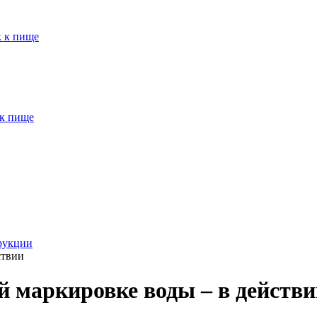
к к пище
 к пище
трукции
ствии
 маркировке воды – в действи