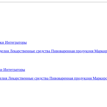
вки
Интеграторы
делия
Лекарственные средства
Пивоваренная продукция
Маркир
ки
Интеграторы
елия
Лекарственные средства
Пивоваренная продукция
Маркиро