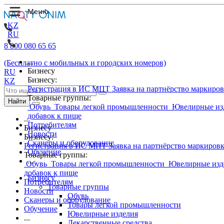
KZ
RU
8 800 080 65 65
...
(Бесплатно с мобильных и городских номеров)
Бизнесу
RU
Бизнесу:
KZ
Регистрация в ИС МПТ
Заявка на партнёрство маркиро
Товарные группы:
Найти
Обувь
Товары легкой промышленности
Ювелирные из
добавок к пище
...
Потребителям
Бизнесу
Новости
Бизнесу:
Сканеры и оборудование
Регистрация в ИС МПТ
Заявка на партнёрство маркиров
Обучение
Товарные группы:
...
Обувь
Товары легкой промышленности
Ювелирные изд
добавок к пище
Бизнесу
Потребителям
Товарные группы
Новости
Обувь
Сканеры и оборудование
Товары легкой промышленности
Обучение
Ювелирные изделия
...
Лекарственные средства