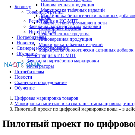
Пивоваренная продукция
Бизнесу
Маркировка табачных изделий
Товарные группы
Маркировка биологически активных добаво
Обувь
Регистрация в ИС МПТ
Товары легкой промышленности
Заявка на партнёрство маркировки
Ювелирные изделия
Интеграторы
Лекарственные средства
Потребителям
Пивоваренная продукция
Новости
Маркировка табачных изделий
Сканеры и оборудование
Маркировка биологически активных добавок
Обучение
Регистрация в ИС МПТ
Заявка на партнёрство маркировки
Интеграторы
Потребителям
Новости
Сканеры и оборудование
Обучение
Цифровая маркировка товаров
Маркировка напитков в казахстане: этапы, правила, инс
Пилотный проект по цифровой маркировке воды – в дей
Пилотный проект по цифровой