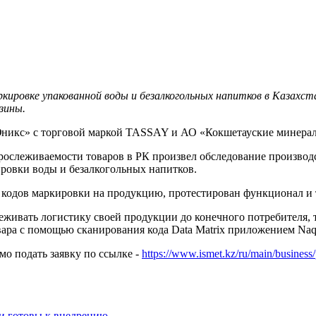
кировке упакованной воды и безалкогольных напитков в Казахс
зины.
Юникс» с торговой маркой TASSAY и АО «Кокшетауские минер
рослеживаемости товаров в РК произвел обследование производ
ровки воды и безалкогольных напитков.
 кодов маркировки на продукцию, протестирован функционал и
живать логистику своей продукции до конечного потребителя, 
вара с помощью сканирования кода Data Matrix приложением Naq
мо подать заявку по ссылке -
https://www.ismet.kz/ru/main/business
и готовы к внедрению