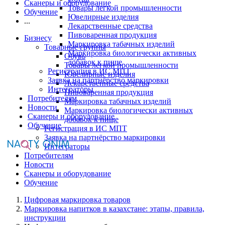
Сканеры и оборудование
Товары легкой промышленности
Обучение
Ювелирные изделия
...
Лекарственные средства
Пивоваренная продукция
Бизнесу
Маркировка табачных изделий
Товарные группы
Маркировка биологически активных
Обувь
добавок к пище
Товары легкой промышленности
Регистрация в ИС МПТ
Ювелирные изделия
Заявка на партнёрство маркировки
Лекарственные средства
Интеграторы
Пивоваренная продукция
Потребителям
Маркировка табачных изделий
Новости
Маркировка биологически активных
Сканеры и оборудование
добавок к пище
Обучение
Регистрация в ИС МПТ
Заявка на партнёрство маркировки
Интеграторы
Потребителям
Новости
Сканеры и оборудование
Обучение
Цифровая маркировка товаров
Маркировка напитков в казахстане: этапы, правила,
инструкции