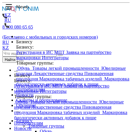
KZ
RU
8 800 080 65 65
...
(Бесплатно с мобильных и городских номеров)
Бизнесу
RU
Бизнесу:
KZ
Регистрация в ИС МПТ
Заявка на партнёрство
маркировки
Интеграторы
Найти
Товарные группы:
Обувь
Товары легкой промышленности
Ювелирные
...
изделия
Лекарственные средства
Пивоваренная
Бизнесу
продукция
Маркировка табачных изделий
Маркировка
Бизнесу:
биологически активных добавок к пище
Регистрация в ИС МПТ
Заявка на партнёрство
Потребителям
маркировки
Интеграторы
Новости
Товарные группы:
Сканеры и оборудование
Обувь
Товары легкой промышленности
Ювелирные
Обучение
изделия
Лекарственные средства
Пивоваренная
...
продукция
Маркировка табачных изделий
Маркировка
биологически активных добавок к пище
Бизнесу
Потребителям
Товарные группы
Новости
Обувь