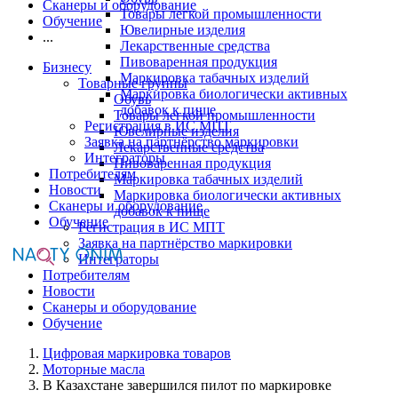
Сканеры и оборудование
Товары легкой промышленности
Обучение
Ювелирные изделия
...
Лекарственные средства
Пивоваренная продукция
Бизнесу
Маркировка табачных изделий
Товарные группы
Маркировка биологически активных
Обувь
добавок к пище
Товары легкой промышленности
Регистрация в ИС МПТ
Ювелирные изделия
Заявка на партнёрство маркировки
Лекарственные средства
Интеграторы
Пивоваренная продукция
Потребителям
Маркировка табачных изделий
Новости
Маркировка биологически активных
Сканеры и оборудование
добавок к пище
Обучение
Регистрация в ИС МПТ
Заявка на партнёрство маркировки
Интеграторы
Потребителям
Новости
Сканеры и оборудование
Обучение
Цифровая маркировка товаров
Моторные масла
В Казахстане завершился пилот по маркировке