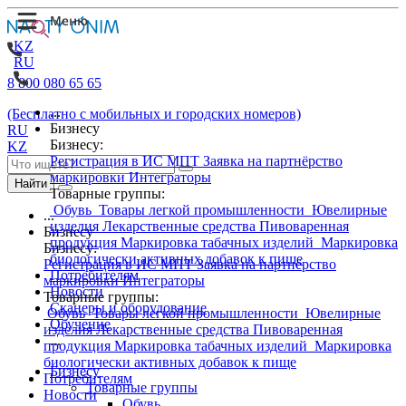
KZ
RU
8 800 080 65 65
...
(Бесплатно с мобильных и городских номеров)
Бизнесу
RU
Бизнесу:
KZ
Регистрация в ИС МПТ
Заявка на партнёрство
маркировки
Интеграторы
Найти
Товарные группы:
Обувь
Товары легкой промышленности
Ювелирные
...
изделия
Лекарственные средства
Пивоваренная
Бизнесу
продукция
Маркировка табачных изделий
Маркировка
Бизнесу:
биологически активных добавок к пище
Регистрация в ИС МПТ
Заявка на партнёрство
Потребителям
маркировки
Интеграторы
Новости
Товарные группы:
Сканеры и оборудование
Обувь
Товары легкой промышленности
Ювелирные
Обучение
изделия
Лекарственные средства
Пивоваренная
...
продукция
Маркировка табачных изделий
Маркировка
биологически активных добавок к пище
Бизнесу
Потребителям
Товарные группы
Новости
Обувь