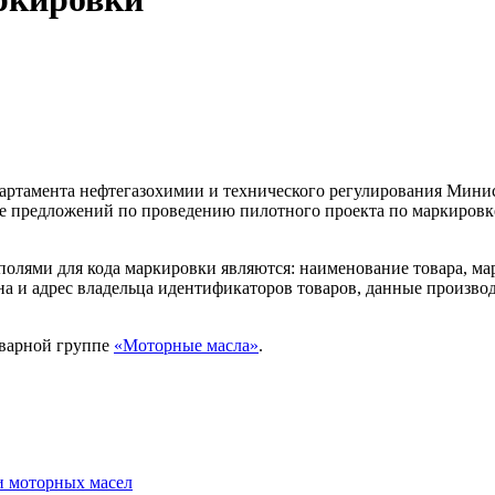
епартамента нефтегазохимии и технического регулирования Мини
ке предложений по проведению пилотного проекта по маркировк
олями для кода маркировки являются: наименование товара, марк
рана и адрес владельца идентификаторов товаров, данные произ
оварной группе
«Моторные масла»
.
и моторных масел