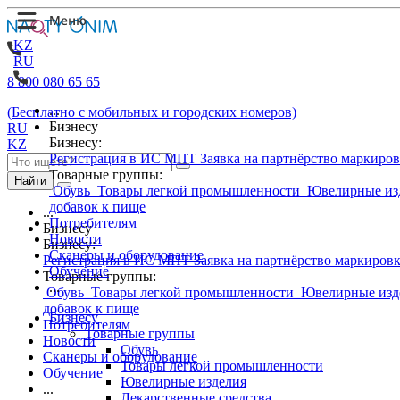
KZ
RU
8 800 080 65 65
...
(Бесплатно с мобильных и городских номеров)
Бизнесу
RU
Бизнесу:
KZ
Регистрация в ИС МПТ
Заявка на партнёрство маркиро
Товарные группы:
Найти
Обувь
Товары легкой промышленности
Ювелирные из
добавок к пище
...
Потребителям
Бизнесу
Новости
Бизнесу:
Сканеры и оборудование
Регистрация в ИС МПТ
Заявка на партнёрство маркиров
Обучение
Товарные группы:
...
Обувь
Товары легкой промышленности
Ювелирные изд
добавок к пище
Бизнесу
Потребителям
Товарные группы
Новости
Обувь
Сканеры и оборудование
Товары легкой промышленности
Обучение
Ювелирные изделия
...
Лекарственные средства