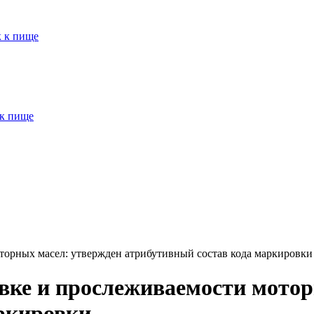
к к пище
 к пище
орных масел: утвержден атрибутивный состав кода маркировки
вке и прослеживаемости мотор
ркировки