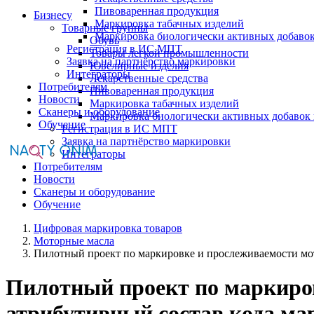
Пивоваренная продукция
Бизнесу
Маркировка табачных изделий
Товарные группы
Маркировка биологически активных добаво
Обувь
Регистрация в ИС МПТ
Товары легкой промышленности
Заявка на партнёрство маркировки
Ювелирные изделия
Интеграторы
Лекарственные средства
Потребителям
Пивоваренная продукция
Новости
Маркировка табачных изделий
Сканеры и оборудование
Маркировка биологически активных добавок
Обучение
Регистрация в ИС МПТ
Заявка на партнёрство маркировки
Интеграторы
Потребителям
Новости
Сканеры и оборудование
Обучение
Цифровая маркировка товаров
Моторные масла
Пилотный проект по маркировке и прослеживаемости мот
Пилотный проект по маркиро
атрибутивный состав кода ма