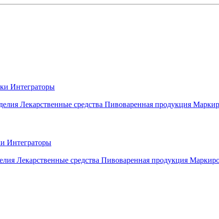
вки
Интеграторы
делия
Лекарственные средства
Пивоваренная продукция
Маркир
ки
Интеграторы
елия
Лекарственные средства
Пивоваренная продукция
Маркиро