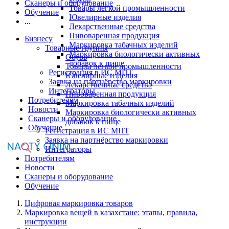
Сканеры и оборудование
Товары легкой промышленности
Обучение
Ювелирные изделия
...
Лекарственные средства
Пивоваренная продукция
Бизнесу
Маркировка табачных изделий
Товарные группы
Маркировка биологически активных
Обувь
добавок к пище
Товары легкой промышленности
Регистрация в ИС МПТ
Ювелирные изделия
Заявка на партнёрство маркировки
Лекарственные средства
Интеграторы
Пивоваренная продукция
Потребителям
Маркировка табачных изделий
Новости
Маркировка биологически активных
Сканеры и оборудование
добавок к пище
Обучение
Регистрация в ИС МПТ
Заявка на партнёрство маркировки
Интеграторы
Потребителям
Новости
Сканеры и оборудование
Обучение
Цифровая маркировка товаров
Маркировка вещей в казахстане: этапы, правила,
инструкции