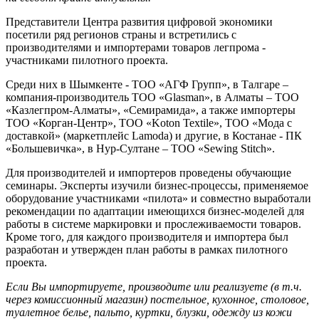
Представители Центра развития цифровой экономики
посетили ряд регионов страны и встретились с
производителями и импортерами товаров легпрома -
участниками пилотного проекта.
Среди них в Шымкенте - ТОО «АГФ Групп», в Талгаре –
компания-производитель ТОО «Glasman», в Алматы – ТОО
«Казлегпром-Алматы», «Семирамида», а также импортеры
ТОО «Корган-Центр», ТОО «Koton Textile», ТОО «Мода с
доставкой» (маркетплейс Lamoda) и другие, в Костанае - ПК
«Большевичка», в Нур-Султане – ТОО «Sewing Stitch».
Для производителей и импортеров проведены обучающие
семинары. Эксперты изучили бизнес-процессы, применяемое
оборудование участниками «пилота» и совместно выработали
рекомендации по адаптации имеющихся бизнес-моделей для
работы в системе маркировки и прослеживаемости товаров.
Кроме того, для каждого производителя и импортера был
разработан и утвержден план работы в рамках пилотного
проекта.
Если Вы импортируете, производите или реализуете (в т.ч.
через комиссионный магазин) постельное, кухонное, столовое,
туалетное белье, пальто, куртки, блузки, одежду из кожи