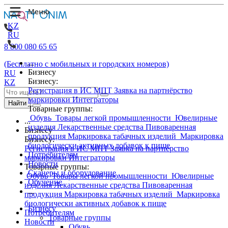
KZ
RU
8 800 080 65 65
...
(Бесплатно с мобильных и городских номеров)
Бизнесу
RU
Бизнесу:
KZ
Регистрация в ИС МПТ
Заявка на партнёрство
маркировки
Интеграторы
Найти
Товарные группы:
Обувь
Товары легкой промышленности
Ювелирные
...
изделия
Лекарственные средства
Пивоваренная
Бизнесу
продукция
Маркировка табачных изделий
Маркировка
Бизнесу:
биологически активных добавок к пище
Регистрация в ИС МПТ
Заявка на партнёрство
Потребителям
маркировки
Интеграторы
Новости
Товарные группы:
Сканеры и оборудование
Обувь
Товары легкой промышленности
Ювелирные
Обучение
изделия
Лекарственные средства
Пивоваренная
...
продукция
Маркировка табачных изделий
Маркировка
биологически активных добавок к пище
Бизнесу
Потребителям
Товарные группы
Новости
Обувь