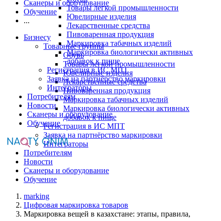
Сканеры и оборудование
Товары легкой промышленности
Обучение
Ювелирные изделия
...
Лекарственные средства
Пивоваренная продукция
Бизнесу
Маркировка табачных изделий
Товарные группы
Маркировка биологически активных
Обувь
добавок к пище
Товары легкой промышленности
Регистрация в ИС МПТ
Ювелирные изделия
Заявка на партнёрство маркировки
Лекарственные средства
Интеграторы
Пивоваренная продукция
Потребителям
Маркировка табачных изделий
Новости
Маркировка биологически активных
Сканеры и оборудование
добавок к пище
Обучение
Регистрация в ИС МПТ
Заявка на партнёрство маркировки
Интеграторы
Потребителям
Новости
Сканеры и оборудование
Обучение
marking
Цифровая маркировка товаров
Маркировка вещей в казахстане: этапы, правила,