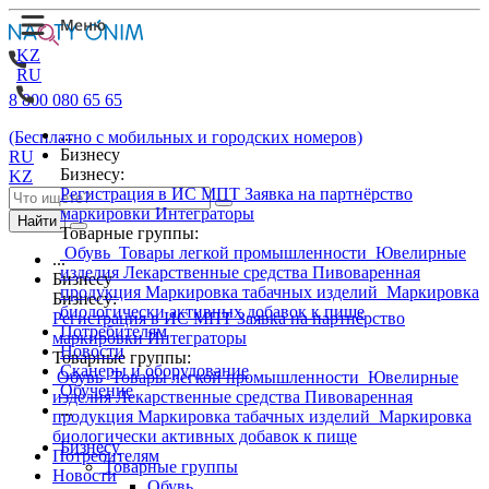
KZ
RU
8 800 080 65 65
...
(Бесплатно с мобильных и городских номеров)
Бизнесу
RU
Бизнесу:
KZ
Регистрация в ИС МПТ
Заявка на партнёрство
маркировки
Интеграторы
Найти
Товарные группы:
Обувь
Товары легкой промышленности
Ювелирные
...
изделия
Лекарственные средства
Пивоваренная
Бизнесу
продукция
Маркировка табачных изделий
Маркировка
Бизнесу:
биологически активных добавок к пище
Регистрация в ИС МПТ
Заявка на партнёрство
Потребителям
маркировки
Интеграторы
Новости
Товарные группы:
Сканеры и оборудование
Обувь
Товары легкой промышленности
Ювелирные
Обучение
изделия
Лекарственные средства
Пивоваренная
...
продукция
Маркировка табачных изделий
Маркировка
биологически активных добавок к пище
Бизнесу
Потребителям
Товарные группы
Новости
Обувь