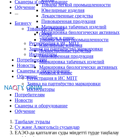
Сканеры и оборудование
Товары легкой промышленности
Обучение
Ювелирные изделия
...
Лекарственные средства
Пивоваренная продукция
Бизнесу
Маркировка табачных изделий
Товарные группы
Маркировка биологически активных
Обувь
добавок к пище
Товары легкой промышленности
Регистрация в ИС МПТ
Ювелирные изделия
Заявка на партнёрство маркировки
Лекарственные средства
Интеграторы
Пивоваренная продукция
Потребителям
Маркировка табачных изделий
Новости
Маркировка биологически активных
Сканеры и оборудование
добавок к пище
Обучение
Регистрация в ИС МПТ
Заявка на партнёрство маркировки
Интеграторы
Потребителям
Новости
Сканеры и оборудование
Обучение
Таңбалау туралы
Су және Алкогольсіз сусындар
ЕАЭО-да қапталған суды міндетті түрде таңбалау