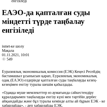
енгізіледі
ЕАЭО-да қапталған суды
міндетті түрде таңбалау
енгізіледі
ismet-ке шолу
Мақала
01.11.2021, 10:01
549
Еуразиялық экономикалық комиссия (ЕЭК) Кеңесі Ресейдің
бастамашыл ұсынысын қарап, Еуразиялық экономикалық
одақ (ЕАЭО) елдерінде қапталған суды таңбалауды кезең-
кезеңімен енгізу туралы шешім қабылдады.
«Одаққа мүше мемлекеттер өз аумағында сәйкестендіру
құралдарымен таңбалауды енгізу күні мен тәртібін дербес
айқындайды және бұл туралы кемінде алты ай бұрын ЕЭК - ке
хабарлайды», - деп хабарлайды ЕЭК.