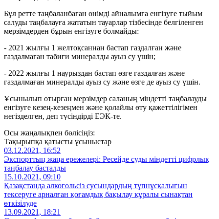
Бұл ретте таңбаланбаған өнімді айналымға енгізуге тыйым
салуды таңбалауға жататын тауарлар тізбесінде белгіленген
мерзімдерден бұрын енгізуге болмайды:
- 2021 жылғы 1 желтоқсаннан бастап газдалған және
газдалмаған табиғи минералды ауыз су үшін;
- 2022 жылғы 1 наурыздан бастап өзге газдалған және
газдалмаған минералды ауыз су және өзге де ауыз су үшін.
Ұсынылып отырған мерзімдер саланың міндетті таңбалауды
енгізуге кезең-кезеңмен және қолайлы өту қажеттілігімен
негізделген, деп түсіндірді ЕЭК-те.
Осы жаңалықпен бөлісіңіз:
Тақырыпқа қатысты ұсыныстар
03.12.2021, 16:52
Экспорттың жаңа ережелері: Ресейде суды міндетті цифрлық
таңбалау басталды
15.10.2021, 09:10
Қазақстанда алкогольсіз сусындардың түпнұсқалығын
тексеруге арналған қоғамдық бақылау құралы сынақтан
өткізілуде
13.09.2021, 18:21