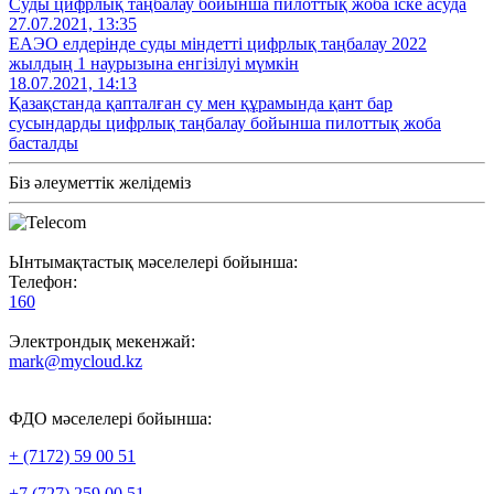
Суды цифрлық таңбалау бойынша пилоттық жоба іске асуда
27.07.2021, 13:35
ЕАЭО елдерінде суды міндетті цифрлық таңбалау 2022
жылдың 1 наурызына енгізілуі мүмкін
18.07.2021, 14:13
Қазақстанда қапталған су мен құрамында қант бар
сусындарды цифрлық таңбалау бойынша пилоттық жоба
басталды
Біз әлеуметтік желідеміз
Ынтымақтастық мәселелері бойынша:
Телефон:
160
Электрондық мекенжай:
mark@mycloud.kz
ФДО мәселелері бойынша:
+ (7172) 59 00 51
+7 (727) 259 00 51