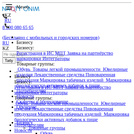
KZ
RU
8 800 080 65 65
...
(Бесплатно с мобильных и городских номеров)
Бизнесу
RU
Бизнесу:
KZ
Регистрация в ИС МПТ
Заявка на партнёрство
маркировки
Интеграторы
Табу
Товарные группы:
Обувь
Товары легкой промышленности
Ювелирные
...
изделия
Лекарственные средства
Пивоваренная
Бизнесу
продукция
Маркировка табачных изделий
Маркировка
Бизнесу:
биологически активных добавок к пище
Регистрация в ИС МПТ
Заявка на партнёрство
Потребителям
маркировки
Интеграторы
Новости
Товарные группы:
Сканеры и оборудование
Обувь
Товары легкой промышленности
Ювелирные
Обучение
изделия
Лекарственные средства
Пивоваренная
...
продукция
Маркировка табачных изделий
Маркировка
биологически активных добавок к пище
Бизнесу
Потребителям
Товарные группы
Новости
Обувь