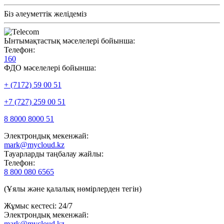
Біз әлеуметтік желідеміз
Ынтымақтастық мәселелері бойынша:
Телефон:
160
ФДО мәселелері бойынша:
+ (7172) 59 00 51
+7 (727) 259 00 51
8 8000 8000 51
Электрондық мекенжай:
mark@mycloud.kz
Тауарларды таңбалау жайлы:
Телефон:
8 800 080 6565
(Ұялы және қалалық нөмірлерден тегін)
Жұмыс кестесі: 24/7
Электрондық мекенжай:
mark@mycloud.kz