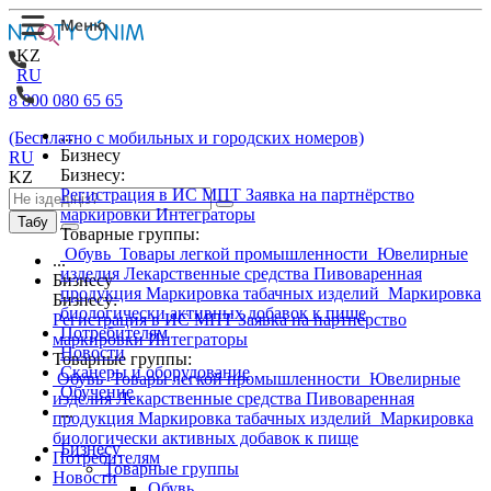
KZ
RU
8 800 080 65 65
...
(Бесплатно с мобильных и городских номеров)
Бизнесу
RU
Бизнесу:
KZ
Регистрация в ИС МПТ
Заявка на партнёрство
маркировки
Интеграторы
Табу
Товарные группы:
Обувь
Товары легкой промышленности
Ювелирные
...
изделия
Лекарственные средства
Пивоваренная
Бизнесу
продукция
Маркировка табачных изделий
Маркировка
Бизнесу:
биологически активных добавок к пище
Регистрация в ИС МПТ
Заявка на партнёрство
Потребителям
маркировки
Интеграторы
Новости
Товарные группы:
Сканеры и оборудование
Обувь
Товары легкой промышленности
Ювелирные
Обучение
изделия
Лекарственные средства
Пивоваренная
...
продукция
Маркировка табачных изделий
Маркировка
биологически активных добавок к пище
Бизнесу
Потребителям
Товарные группы
Новости
Обувь