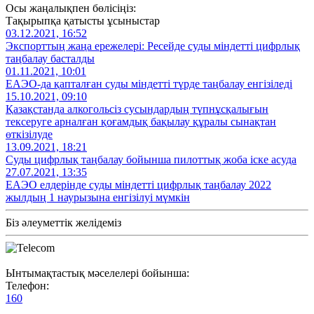
Осы жаңалықпен бөлісіңіз:
Тақырыпқа қатысты ұсыныстар
03.12.2021, 16:52
Экспорттың жаңа ережелері: Ресейде суды міндетті цифрлық
таңбалау басталды
01.11.2021, 10:01
ЕАЭО-да қапталған суды міндетті түрде таңбалау енгізіледі
15.10.2021, 09:10
Қазақстанда алкогольсіз сусындардың түпнұсқалығын
тексеруге арналған қоғамдық бақылау құралы сынақтан
өткізілуде
13.09.2021, 18:21
Суды цифрлық таңбалау бойынша пилоттық жоба іске асуда
27.07.2021, 13:35
ЕАЭО елдерінде суды міндетті цифрлық таңбалау 2022
жылдың 1 наурызына енгізілуі мүмкін
Біз әлеуметтік желідеміз
Ынтымақтастық мәселелері бойынша:
Телефон:
160