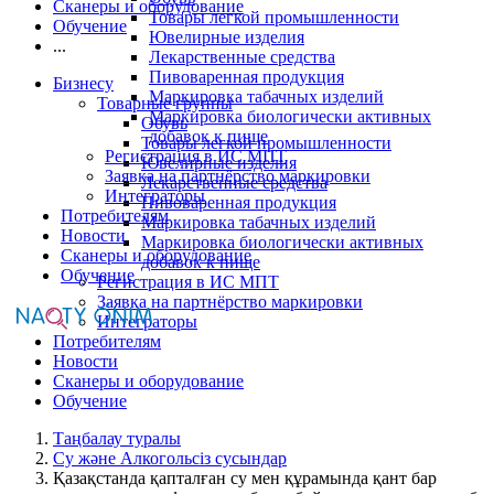
Сканеры и оборудование
Товары легкой промышленности
Обучение
Ювелирные изделия
...
Лекарственные средства
Пивоваренная продукция
Бизнесу
Маркировка табачных изделий
Товарные группы
Маркировка биологически активных
Обувь
добавок к пище
Товары легкой промышленности
Регистрация в ИС МПТ
Ювелирные изделия
Заявка на партнёрство маркировки
Лекарственные средства
Интеграторы
Пивоваренная продукция
Потребителям
Маркировка табачных изделий
Новости
Маркировка биологически активных
Сканеры и оборудование
добавок к пище
Обучение
Регистрация в ИС МПТ
Заявка на партнёрство маркировки
Интеграторы
Потребителям
Новости
Сканеры и оборудование
Обучение
Таңбалау туралы
Су және Алкогольсіз сусындар
Қазақстанда қапталған су мен құрамында қант бар