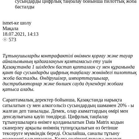
сусындарды цифрлық таңбалау бойынша пилоттық жоба
басталды
ismet-ке шолу
Мақала
18.07.2021, 14:13
573
Тұтынушыларды контрафактілі өнімнен қорғау және тауар
айналымының қадағалануын қамтамасыз ету үшін
Қазақстанда 1 шілдеден бастап қапталған су мен құрамында
қант бар сусындарды цифрлық таңбалау жөніндегі пилоттық
жоба басталды. Өндірушілер, импорттаушылар,
дистрибьюторлар және бөлшек сауда дүкендері жобаға
қатыса алады.
Сараптамалық деректер бойынша, Қазақстанда нарықта
сатылатын су мен алкогольсіз сусындардың шамамен 20% - ы
жалған деп танылады. Демек, олар азаматтардың өмірі мен
денсаулығына қауіп төндіреді. Цифрлық таңбалау
тұтынушыларға өнімге қолданылатын Data Matrix кодын
сканерлеу арқылы өнімнің түпнұсқалығын өз бетінше
тексеруге мүмкіндік береді. Осылайша, саналы тұтыну
мәдениеті қалыптаспақ. Кодта өндіруші туралы ақпарат,