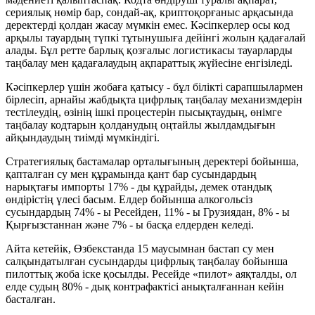
сериялық нөмір бар, сондай-ақ, криптоқорғаныс арқасында
деректерді қолдан жасау мүмкін емес. Кәсіпкерлер осы код
арқылы тауардың түпкі тұтынушыға дейінгі жолын қадағалай
алады. Бұл ретте барлық қозғалыс логистикасы тауарларды
таңбалау мен қадағалаудың ақпараттық жүйесіне енгізіледі.
Кәсіпкерлер үшін жобаға қатысу - бұл білікті сарапшылармен
бірлесіп, арнайы жабдықта цифрлық таңбалау механизмдерін
тестілеудің, өзінің ішкі процестерін пысықтаудың, өнімге
таңбалау кодтарын қолданудың оңтайлы жылдамдығын
айқындаудың тиімді мүмкіндігі.
Стратегиялық бастамалар орталығының деректері бойынша,
қапталған су мен құрамында қант бар сусындардың
нарықтағы импорты 17% - ды құрайды, демек отандық
өндірістің үлесі басым. Елдер бойынша алкогольсіз
сусындардың 74% - ы Ресейден, 11% - ы Грузиядан, 8% - ы
Қырғызстаннан және 7% - ы басқа елдерден келеді.
Айта кетейік, Өзбекстанда 15 маусымнан бастап су мен
салқындатылған сусындарды цифрлық таңбалау бойынша
пилоттық жоба іске қосылды. Ресейде «пилот» аяқталды, ол
елде судың 80% - дық контрафактісі анықталғаннан кейін
басталған.