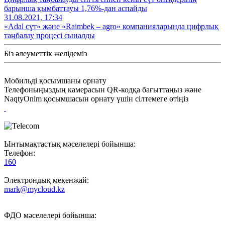
барынша қымбаттауы 1,76%-дан аспайды
31.08.2021, 17:34
«Adal сүт» және «Raimbek – agro» компанияларында цифрлық
таңбалау процесі сыналды
Біз әлеуметтік желідеміз
Мобильді қосымшаны орнату
Телефоныңыздың камерасын QR-кодқа бағыттаңыз және
NaqtyOnim қосымшасын орнату үшін сілтемеге өтіңіз
Ынтымақтастық мәселелері бойынша:
Телефон:
160
Электрондық мекенжай:
mark@mycloud.kz
ФДО мәселелері бойынша: