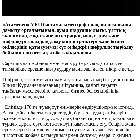
«Атамекен» ҰКП бастамасымен цифрлық экономиканы
дамыту орталығының, ауыл шаруашылығы, ұлттық
экономика, сауда және интеграция, индустрия және
инфрақұрылымдық даму министрліктері және бизнес
өкілдерінің қатысуымен сүт өнімдерін цифрлық таңбалау
бойынша пилоттық жоба талқыланды.
Сарапшылар жобаны жүзеге асыру барысында сапа мен
тиімділікке ерекше назар аудару маңызды деген пікірге келді.
Цифрлық экономиканы дамыту орталығының бас директоры
Бикеш Құрманғалиеваның айтуынша, қазіргі уақытта
таңбалау мәселелеріне қатысты бизнес белсенділігінің
артқаны байқалады.
«Елімізде 178-ге жуық сүт өнімдерін өндіруші жұмыс істейді.
Алға қойған басты мәндеттердің бірі - олардың өнімдерін
бәсекеге қабілетті ету, сондай-ақ бизнестің өнімнің қозғалысы
туралы деректерге қол жеткізуін қамтамасыз ету. Оларға жаңа
ережелерге бейімделуге көмектесу өте маңызды. Бүгінде біз
пилоттық жобаға қатысушылармен белсенді өзара іс-қимыл