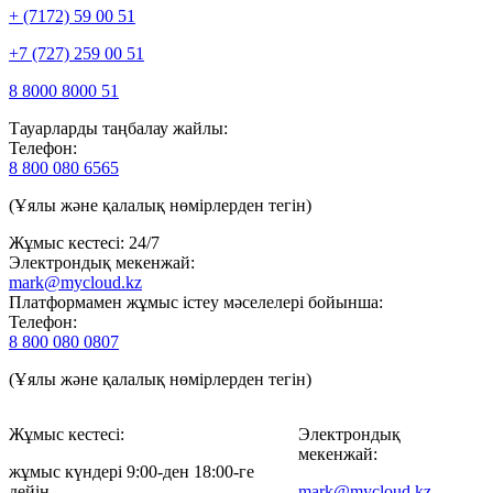
+ (7172) 59 00 51
+7 (727) 259 00 51
8 8000 8000 51
Тауарларды таңбалау жайлы:
Телефон:
8 800 080 6565
(Ұялы және қалалық нөмірлерден тегін)
Жұмыс кестесі: 24/7
Электрондық мекенжай:
mark@mycloud.kz
Платформамен жұмыс істеу мәселелері бойынша:
Телефон:
8 800 080 0807
(Ұялы және қалалық нөмірлерден тегін)
Жұмыс кестесі:
Электрондық
мекенжай:
жұмыс күндері 9:00-ден 18:00-ге
дейін
mark@mycloud.kz