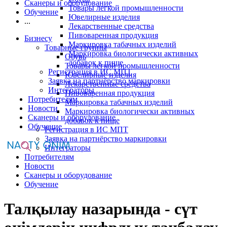
Сканеры и оборудование
Товары легкой промышленности
Обучение
Ювелирные изделия
...
Лекарственные средства
Пивоваренная продукция
Бизнесу
Маркировка табачных изделий
Товарные группы
Маркировка биологически активных
Обувь
добавок к пище
Товары легкой промышленности
Регистрация в ИС МПТ
Ювелирные изделия
Заявка на партнёрство маркировки
Лекарственные средства
Интеграторы
Пивоваренная продукция
Потребителям
Маркировка табачных изделий
Новости
Маркировка биологически активных
Сканеры и оборудование
добавок к пище
Обучение
Регистрация в ИС МПТ
Заявка на партнёрство маркировки
Интеграторы
Потребителям
Новости
Сканеры и оборудование
Обучение
Талқылау назарында - сүт