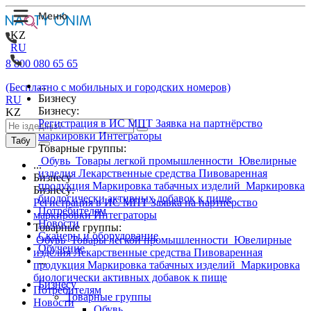
KZ
RU
8 800 080 65 65
...
(Бесплатно с мобильных и городских номеров)
Бизнесу
RU
Бизнесу:
KZ
Регистрация в ИС МПТ
Заявка на партнёрство
маркировки
Интеграторы
Табу
Товарные группы:
Обувь
Товары легкой промышленности
Ювелирные
...
изделия
Лекарственные средства
Пивоваренная
Бизнесу
продукция
Маркировка табачных изделий
Маркировка
Бизнесу:
биологически активных добавок к пище
Регистрация в ИС МПТ
Заявка на партнёрство
Потребителям
маркировки
Интеграторы
Новости
Товарные группы:
Сканеры и оборудование
Обувь
Товары легкой промышленности
Ювелирные
Обучение
изделия
Лекарственные средства
Пивоваренная
...
продукция
Маркировка табачных изделий
Маркировка
биологически активных добавок к пище
Бизнесу
Потребителям
Товарные группы
Новости
Обувь