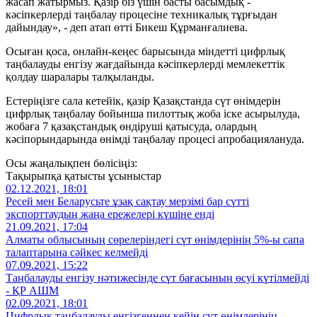
жасап жатырмыз. Қазір біз үшін басты басымдық -
кәсіпкерлерді таңбалау процесіне техникалық тұрғыдан
дайындау», - деп атап өтті Бикеш Құрманғалиева.
Осыған қоса, онлайн-кеңес барысында міндетті цифрлық
таңбалауды енгізу жағдайында кәсіпкерлерді мемлекеттік
қолдау шаралары талқыланды.
Естеріңізге сала кетейік, қазір Қазақстанда сүт өнімдерін
цифрлық таңбалау бойынша пилоттық жоба іске асырылуда,
жобаға 7 қазақстандық өндіруші қатысуда, олардың
кәсіпорындарында өнімді таңбалау процесі апробациялануда.
Осы жаңалықпен бөлісіңіз:
Тақырыпқа қатысты ұсыныстар
02.12.2021, 18:01
Ресей мен Беларусьте ұзақ сақтау мерзімі бар сүтті
экспорттаудың жаңа ережелері күшіне енді
21.09.2021, 17:04
Алматы облысының сөрелеріндегі сүт өнімдерінің 5%-ы сапа
талаптарына сәйкес келмейді
07.09.2021, 15:22
Таңбалауды енгізу нәтижесінде сүт бағасының өсуі күтілмейді
- ҚР АШМ
02.09.2021, 18:01
Цифрлық таңбалауды енгізгеннен кейін сүт өнімдерінің