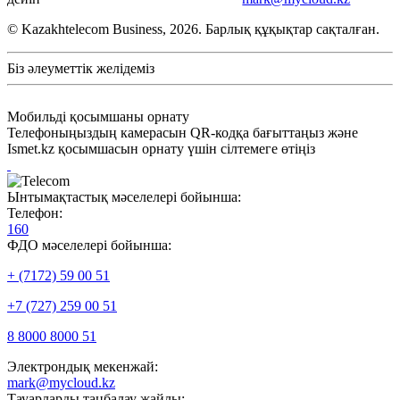
© Kazakhtelecom Business, 2026. Барлық құқықтар сақталған.
Біз әлеуметтік желідеміз
Мобильді қосымшаны орнату
Телефоныңыздың камерасын QR-кодқа бағыттаңыз және
Ismet.kz қосымшасын орнату үшін сілтемеге өтіңіз
Ынтымақтастық мәселелері бойынша:
Телефон:
160
ФДО мәселелері бойынша:
+ (7172) 59 00 51
+7 (727) 259 00 51
8 8000 8000 51
Электрондық мекенжай:
mark@mycloud.kz
Тауарларды таңбалау жайлы: