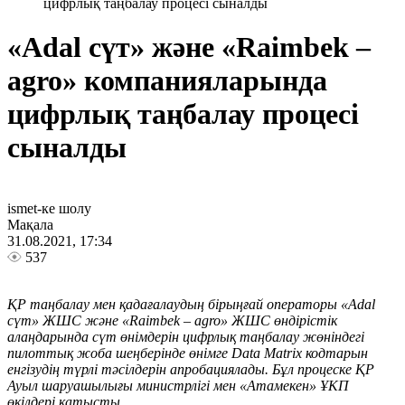
цифрлық таңбалау процесі сыналды
«Adal сүт» және «Raimbek –
agro» компанияларында
цифрлық таңбалау процесі
сыналды
ismet-ке шолу
Мақала
31.08.2021, 17:34
537
ҚР таңбалау мен қадағалаудың бірыңғай операторы «Adal
сүт» ЖШС және «Raimbek – agro» ЖШС өндірістік
алаңдарында сүт өнімдерін цифрлық таңбалау жөніндегі
пилоттық жоба шеңберінде өнімге Data Matrix кодтарын
енгізудің түрлі тәсілдерін апробациялады. Бұл процеске ҚР
Ауыл шаруашылығы министрлігі мен «Атамекен» ҰКП
өкілдері қатысты.