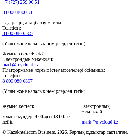
+7 (727) 259 00 51
8 8000 8000 51
Тауарларды таңбалау жайлы:
Телефон:
8 800 080 6565
(Ұялы және қалалық нөмірлерден тегін)
Жұмыс кестесі: 24/7
Электрондық мекенжай:
mark@mycloud.kz
Платформамен жұмыс істеу мәселелері бойынша:
Телефон:
8 800 080 0807
(Ұялы және қалалық нөмірлерден тегін)
Жұмыс кестесі:
Электрондық
мекенжай:
жұмыс күндері 9:00-ден 18:00-ге
дейін
mark@mycloud.kz
© Kazakhtelecom Business, 2026. Барлық құқықтар сақталған.