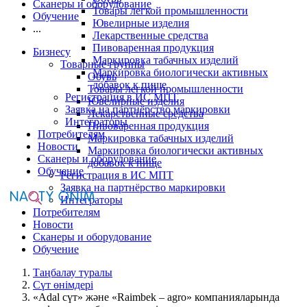
Сканеры и оборудование
Товары легкой промышленности
Обучение
Ювелирные изделия
...
Лекарственные средства
Пивоваренная продукция
Бизнесу
Маркировка табачных изделий
Товарные группы
Маркировка биологически активных
Обувь
добавок к пище
Товары легкой промышленности
Регистрация в ИС МПТ
Ювелирные изделия
Заявка на партнёрство маркировки
Лекарственные средства
Интеграторы
Пивоваренная продукция
Потребителям
Маркировка табачных изделий
Новости
Маркировка биологически активных
Сканеры и оборудование
добавок к пище
Обучение
Регистрация в ИС МПТ
Заявка на партнёрство маркировки
Интеграторы
Потребителям
Новости
Сканеры и оборудование
Обучение
Таңбалау туралы
Сүт өнімдері
«Adal сүт» және «Raimbek – agro» компанияларында