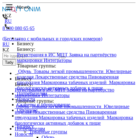
KZ
RU
8 800 080 65 65
...
(Бесплатно с мобильных и городских номеров)
Бизнесу
RU
Бизнесу:
KZ
Регистрация в ИС МПТ
Заявка на партнёрство
маркировки
Интеграторы
Табу
Товарные группы:
Обувь
Товары легкой промышленности
Ювелирные
...
изделия
Лекарственные средства
Пивоваренная
Бизнесу
продукция
Маркировка табачных изделий
Маркировка
Бизнесу:
биологически активных добавок к пище
Регистрация в ИС МПТ
Заявка на партнёрство
Потребителям
маркировки
Интеграторы
Новости
Товарные группы:
Сканеры и оборудование
Обувь
Товары легкой промышленности
Ювелирные
Обучение
изделия
Лекарственные средства
Пивоваренная
...
продукция
Маркировка табачных изделий
Маркировка
биологически активных добавок к пище
Бизнесу
Потребителям
Товарные группы
Новости
Обувь