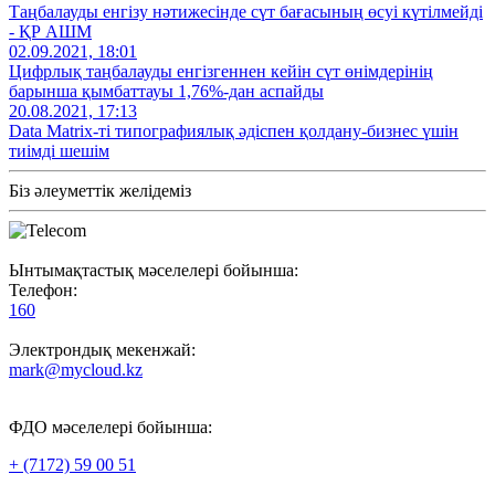
Таңбалауды енгізу нәтижесінде сүт бағасының өсуі күтілмейді
- ҚР АШМ
02.09.2021, 18:01
Цифрлық таңбалауды енгізгеннен кейін сүт өнімдерінің
барынша қымбаттауы 1,76%-дан аспайды
20.08.2021, 17:13
Data Matrix-ті типографиялық әдіспен қолдану-бизнес үшін
тиімді шешім
Біз әлеуметтік желідеміз
Ынтымақтастық мәселелері бойынша:
Телефон:
160
Электрондық мекенжай:
mark@mycloud.kz
ФДО мәселелері бойынша:
+ (7172) 59 00 51