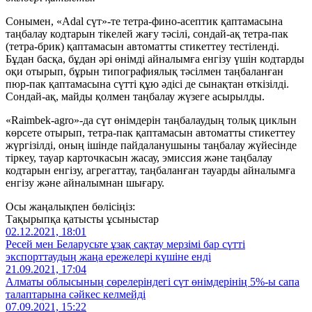
Сонымен, «Adal сүт»-те тетра-фино-асептик қаптамасына
таңбалау кодтарын тікелей жағу тәсілі, сондай-ақ тетра-пак
(тетра-брик) қаптамасын автоматты стикеттеу тестіленді.
Бұдан басқа, бұдан әрі өнімді айналымға енгізу үшін кодтарды
оқи отырып, бұрын типографиялық тәсілмен таңбаланған
пюр-пак қаптамасына сүтті құю әдісі де сынақтан өткізілді.
Сондай-ақ, майды қолмен таңбалау жүзеге асырылды.
«Raimbek-agro»-да сүт өнімдерін таңбалаудың толық циклын
көрсете отырып, тетра-пак қаптамасын автоматты стикеттеу
жүргізілді, оның ішінде пайдаланушыны таңбалау жүйесінде
тіркеу, тауар карточкасын жасау, эмиссия және таңбалау
кодтарын енгізу, агрегаттау, таңбаланған тауарды айналымға
енгізу және айналымнан шығару.
Осы жаңалықпен бөлісіңіз:
Тақырыпқа қатысты ұсыныстар
02.12.2021, 18:01
Ресей мен Беларусьте ұзақ сақтау мерзімі бар сүтті
экспорттаудың жаңа ережелері күшіне енді
21.09.2021, 17:04
Алматы облысының сөрелеріндегі сүт өнімдерінің 5%-ы сапа
талаптарына сәйкес келмейді
07.09.2021, 15:22