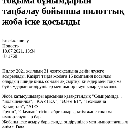
тоқыма бұйымдарын
таңбалау бойынша пилоттық
жоба іске қосылды
ismet-ке шолу
Новость
18.07.2021, 13:34
1768
Пилот 2021 жылдың 31 желтоқсанына дейін жүзеге
асырылады. Қазіргі таңда жобаға 15 компания қосылды,
олардың ішінде киім, сондай-ақ сыртқы киімдер мен тоқыма
бұйымдарын өндірушілер мен импорттаушылар қатысады.
Жоба қатысушылары арасында қазақстандық "Семирамида",
"Большевичка", "KAZTEX", "Әлем-БТ", "Техноавиа-
Қазақстан", "АГФ
Групп","Glasman" тігін фабрикалары, киім және тоқыма
импорттаушлар бар.
Жобаны іске асыру барысында өндірушілер мен импорттаушыл
өнімді Data