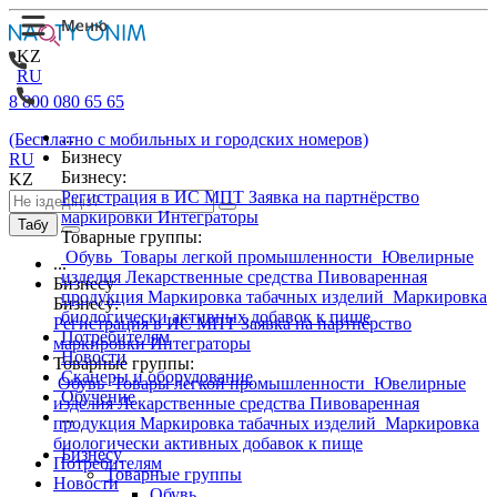
KZ
RU
8 800 080 65 65
...
(Бесплатно с мобильных и городских номеров)
Бизнесу
RU
Бизнесу:
KZ
Регистрация в ИС МПТ
Заявка на партнёрство
маркировки
Интеграторы
Табу
Товарные группы:
Обувь
Товары легкой промышленности
Ювелирные
...
изделия
Лекарственные средства
Пивоваренная
Бизнесу
продукция
Маркировка табачных изделий
Маркировка
Бизнесу:
биологически активных добавок к пище
Регистрация в ИС МПТ
Заявка на партнёрство
Потребителям
маркировки
Интеграторы
Новости
Товарные группы:
Сканеры и оборудование
Обувь
Товары легкой промышленности
Ювелирные
Обучение
изделия
Лекарственные средства
Пивоваренная
...
продукция
Маркировка табачных изделий
Маркировка
биологически активных добавок к пище
Бизнесу
Потребителям
Товарные группы
Новости
Обувь