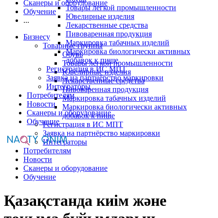
Сканеры и оборудование
Товары легкой промышленности
Обучение
Ювелирные изделия
...
Лекарственные средства
Пивоваренная продукция
Бизнесу
Маркировка табачных изделий
Товарные группы
Маркировка биологически активных
Обувь
добавок к пище
Товары легкой промышленности
Регистрация в ИС МПТ
Ювелирные изделия
Заявка на партнёрство маркировки
Лекарственные средства
Интеграторы
Пивоваренная продукция
Потребителям
Маркировка табачных изделий
Новости
Маркировка биологически активных
Сканеры и оборудование
добавок к пище
Обучение
Регистрация в ИС МПТ
Заявка на партнёрство маркировки
Интеграторы
Потребителям
Новости
Сканеры и оборудование
Обучение
Қазақстанда киім және