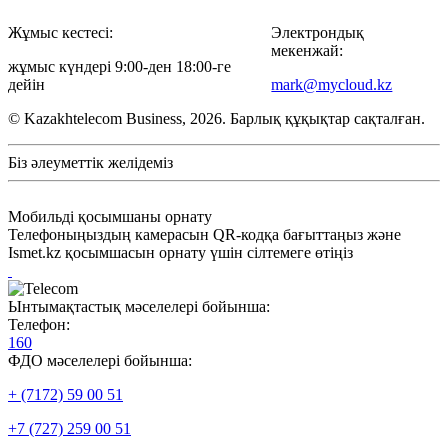
Жұмыс кестесі:
Электрондық
мекенжай:
жұмыс күндері 9:00-ден 18:00-ге
дейін
mark@mycloud.kz
© Kazakhtelecom Business, 2026. Барлық құқықтар сақталған.
Біз әлеуметтік желідеміз
Мобильді қосымшаны орнату
Телефоныңыздың камерасын QR-кодқа бағыттаңыз және
Ismet.kz қосымшасын орнату үшін сілтемеге өтіңіз
Ынтымақтастық мәселелері бойынша:
Телефон:
160
ФДО мәселелері бойынша:
+ (7172) 59 00 51
+7 (727) 259 00 51