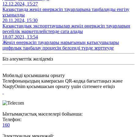
12.12.2024, 15:27
Қазақстанда жеңіл өнеркәсіп тауарларына таңбалауды енгізу
ұсынылды
20.11.2024, 15:30
Қазақстандық экспорттаушылар жеңіл өнеркәсіп тауарларын
ресейлік маркетплейстерде сата алады
18.07.2021, 13:54
Жеңіл өнеркәсіп тауарлары нарығының қатысушылары
цифрлық таңбалау процесін белсенді түрде зерттеуде
Біз әлеуметтік желідеміз
Мобильді қосымшаны орнату
Телефоныңыздың камерасын QR-кодқа бағыттаңыз және
NaqtyOnim қосымшасын орнату үшін сілтемеге өтіңіз
Ынтымақтастық мәселелері бойынша:
Телефон:
160
Электрондық мекенжай: