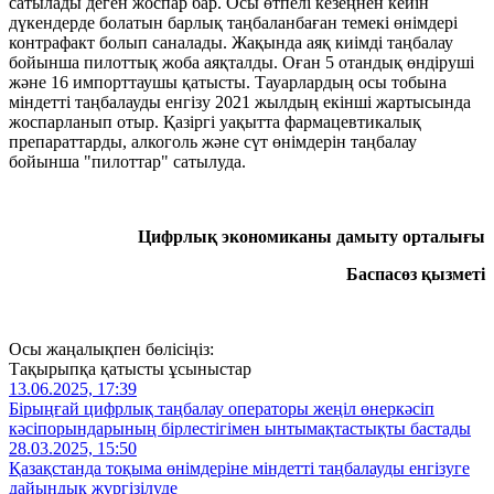
сатылады деген жоспар бар. Осы өтпелі кезеңнен кейін
дүкендерде болатын барлық таңбаланбаған темекі өнімдері
контрафакт болып саналады. Жақында аяқ киімді таңбалау
бойынша пилоттық жоба аяқталды. Оған 5 отандық өндіруші
және 16 импорттаушы қатысты. Тауарлардың осы тобына
міндетті таңбалауды енгізу 2021 жылдың екінші жартысында
жоспарланып отыр. Қазіргі уақытта фармацевтикалық
препараттарды, алкоголь және сүт өнімдерін таңбалау
бойынша "пилоттар" сатылуда.
Цифрлық экономиканы дамыту орталығы
Баспасөз қызметі
Осы жаңалықпен бөлісіңіз:
Тақырыпқа қатысты ұсыныстар
13.06.2025, 17:39
Бірыңғай цифрлық таңбалау операторы жеңіл өнеркәсіп
кәсіпорындарының бірлестігімен ынтымақтастықты бастады
28.03.2025, 15:50
Қазақстанда тоқыма өнімдеріне міндетті таңбалауды енгізуге
дайындық жүргізілуде