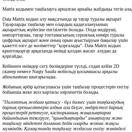
Matrix кодымен таңбалауға арналған арнайы жабдықы тегін ала
Data Matrix кодын алу мақсатында әр тауар туралы ақпарат
Тауарларды таңбалау мен олардың қадағалануының
ақпараттық жүйесіне енгізілетін болады. Онда өндіруші,
импорттаушы, тауар топтамасының сериялық нөмірі туралы
цифрлық ақпарат және оның орын ауыстыруын бақылау үшін
қажетті өзге де мәліметт
ер "қорғалады". Data Matrix кодын
криптоқорғау арқасында өнімді қолдан жасап алудан да
қорғайды.
Кейіннен өнімдер сату бөлімдеріне түседі, содан кейін 2D
сканер немесе Naqty Sauda мобильді қосымшасы арқылы
айналымнан шығарылады.
Жобаның әрбір қатысушысы үшін таңбалау процестерін енгізу
бойынша жеке жол картасы әзірленетін болады.
"Пилоттық жобаға қатысу - бұл бизнес үшін таңбалаудың
барлық ерекшеліктерін алдын ала білуге, өндірістегі барлық
процестерді реттеуге, кәсіпорынның жаңалықтарға
дайындығын тексеруге, "қиындықтарды" анықтауға және
таңбалау міндетті болғанға дейін оларды жоюға жақсы
мүмкіндік. Қаза
қстанда таңбалау жобасын енгізу жөніндегі