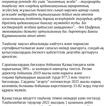
оператор ретінде біз үшін "пилоттық жоба" – тауарларды
таңбалау мен олардың қадағалануының ақпараттық
жүйесінің жұмысын бизнеспен сынап көрумен қатар сынақ
режимде өндірушіден тұтынушыға дейінгі өнім өтетін
логистикалық тізбектің барлық кезеңдерінде тауардың әрбір
бірлігінің қадағалануын бағалау мүмкіндігі туды. Біз
кәсіпкерлерді жобаға қатысуға шақырамыз", - деп Цифрлық
экономиканы дамыту орталы
ғының бас директоры Бикеш
Құрманғалиева атап өтті.
Таңбалау заңсыз айналымды азайтуға және нарықтан
сертификатталмаған және сапасыз өнімді шығаруға, сондай-ақ
қатысушылардың бәсекеге қабілеттілік деңгейін арттыруға
арналған.
Сарапшылардың бағалауы бойынша Қазақстандағы киім
нарығының 58% - ы көлеңкелі импортқа тиесілі. Ресми
деректер бойынша 2019 жылы киім нарығы және
тоқыма бұйымдарын
ақшалай түрде 977,5 млн теңгеге
бағаланды. Сауданы "ағарту" нәтижесінде 2025 жылы нарық
көлемінің болжамы бойынша көрсеткіштер 33-82 млрд теңгені
құрауы мүмкін.
Қазақстанда міндетті таңбалау темекі өнімдері үшін енгізілді.
Таңбаланбаған тауарлар 2021 жылдың 1 қазанына дейін