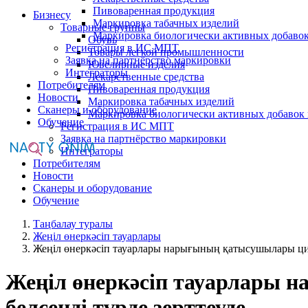
Пивоваренная продукция
Бизнесу
Маркировка табачных изделий
Товарные группы
Маркировка биологически активных добаво
Обувь
Регистрация в ИС МПТ
Товары легкой промышленности
Заявка на партнёрство маркировки
Ювелирные изделия
Интеграторы
Лекарственные средства
Потребителям
Пивоваренная продукция
Новости
Маркировка табачных изделий
Сканеры и оборудование
Маркировка биологически активных добавок
Обучение
Регистрация в ИС МПТ
Заявка на партнёрство маркировки
Интеграторы
Потребителям
Новости
Сканеры и оборудование
Обучение
Таңбалау туралы
Жеңіл өнеркәсіп тауарлары
Жеңіл өнеркәсіп тауарлары нарығының қатысушылары циф
Жеңіл өнеркәсіп тауарлары 
белсенді түрде зерттеуде