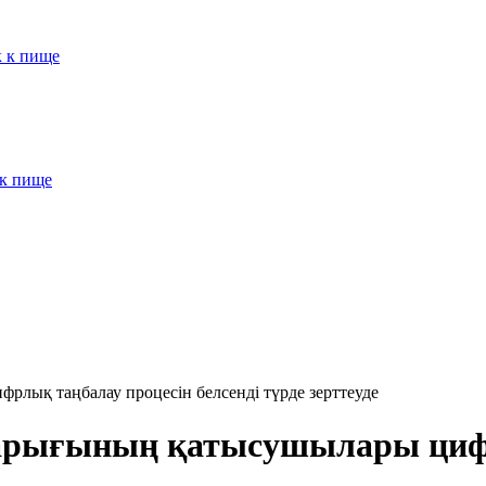
к к пище
 к пище
рлық таңбалау процесін белсенді түрде зерттеуде
нарығының қатысушылары циф