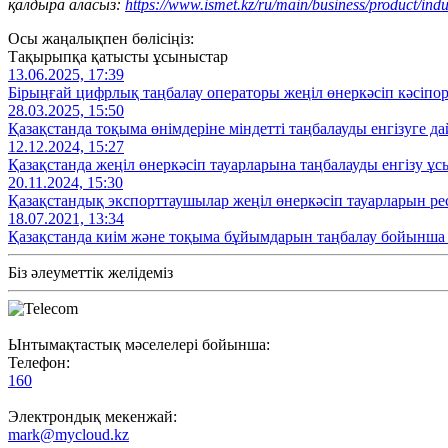
қалдыра аласыз:
https://www.ismet.kz/ru/main/business/product/indu
Осы жаңалықпен бөлісіңіз:
Тақырыпқа қатысты ұсыныстар
13.06.2025, 17:39
Бірыңғай цифрлық таңбалау операторы жеңіл өнеркәсіп кәсіп
28.03.2025, 15:50
Қазақстанда тоқыма өнімдеріне міндетті таңбалауды енгізуге д
12.12.2024, 15:27
Қазақстанда жеңіл өнеркәсіп тауарларына таңбалауды енгізу ұ
20.11.2024, 15:30
Қазақстандық экспорттаушылар жеңіл өнеркәсіп тауарларын рес
18.07.2021, 13:34
Қазақстанда киім және тоқыма бұйымдарын таңбалау бойынша
Біз әлеуметтік желідеміз
Ынтымақтастық мәселелері бойынша:
Телефон:
160
Электрондық мекенжай:
mark@mycloud.kz