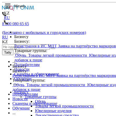
KZ
RU
8 800 080 65 65
...
(Бесплатно с мобильных и городских номеров)
Бизнесу
RU
Бизнесу:
KZ
Регистрация в ИС МПТ
Заявка на партнёрство маркиро
Товарные группы:
Табу
Обувь
Товары легкой промышленности
Ювелирные из
добавок к пище
...
Потребителям
Бизнесу
Новости
Бизнесу:
Сканеры и оборудование
Регистрация в ИС МПТ
Заявка на партнёрство маркиров
Обучение
Товарные группы:
...
Обувь
Товары легкой промышленности
Ювелирные изд
добавок к пище
Бизнесу
Потребителям
Товарные группы
Новости
Обувь
Сканеры и оборудование
Товары легкой промышленности
Обучение
Ювелирные изделия
...
Лекарственные средства