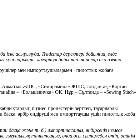
 іске асырылуда. Trademap деректері бойынша, елде
нгі күні нарықты «ағарту» бойынша шаралар аса өзекті.
ірушілер мен импорттаушылармен - пилоттық жобаға
м-Алматы» ЖШС, «Семирамида» ЖШС, сондай-ақ «Корган –
айда – «Большевичка» ӨК, Нұр – Сұлтанда – «Sewing Stitch»
абдықтардың бизнес-процестерін зерттеп, тауарларды
ан басқа, әрбір өндіруші мен импорттаушы үшін пилоттық жоба
тан басқа және т. б.) импорттасаңыз, өндірсеңіз немесе
 қызығушылық танытсаңыз, онда осы сілтемеден өтіп, өтінім