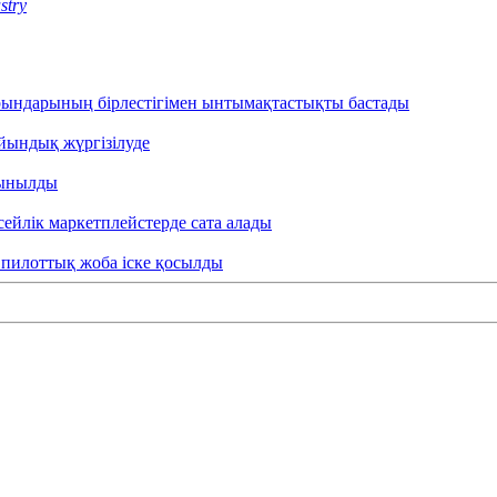
stry
орындарының бірлестігімен ынтымақтастықты бастады
айындық жүргізілуде
сынылды
ейлік маркетплейстерде сата алады
 пилоттық жоба іске қосылды