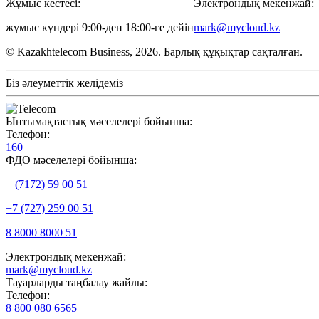
Жұмыс кестесі:
Электрондық мекенжай:
жұмыс күндері 9:00-ден 18:00-ге дейін
mark@mycloud.kz
© Kazakhtelecom Business, 2026. Барлық құқықтар сақталған.
Біз әлеуметтік желідеміз
Ынтымақтастық мәселелері бойынша:
Телефон:
160
ФДО мәселелері бойынша:
+ (7172) 59 00 51
+7 (727) 259 00 51
8 8000 8000 51
Электрондық мекенжай:
mark@mycloud.kz
Тауарларды таңбалау жайлы:
Телефон:
8 800 080 6565