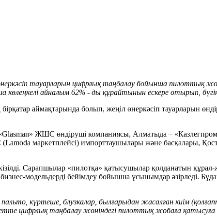
еркәсіп тауарларын цифрлық таңбалау бойынша пилоттық жоба
а көлеңкелі айналым 62% - ды құрайтынын ескере отырып, бүгі
бірқатар аймақтарында болып, жеңіл өнеркәсіп тауарларын өнд
«Glasman» ЖШС өндіруші компаниясы, Алматыда – «Казлегпро
Lamoda маркетплейсі) импорттаушылары және басқалары, Қостан
ізілді. Сарапшылар «пилотқа» қатысушылар қолданатын құрал-ж
р бизнес-модельдерді бейімдеу бойынша ұсынымдар әзірледі. Бұд
, пальто, күртеше, блузкалар, былғарыдан жасалған киім (қолғап
 ретте цифрлық таңбалау жөніндегі пилоттық жобаға қатысуға