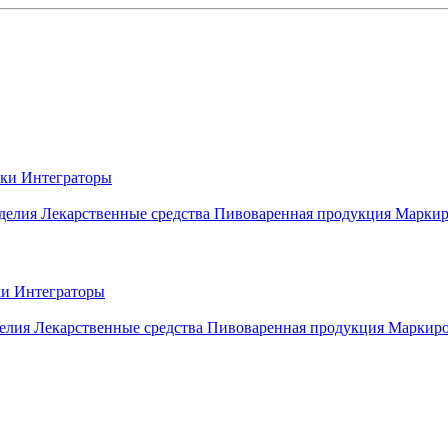
вки
Интеграторы
делия
Лекарственные средства
Пивоваренная продукция
Маркир
ки
Интеграторы
елия
Лекарственные средства
Пивоваренная продукция
Маркиро