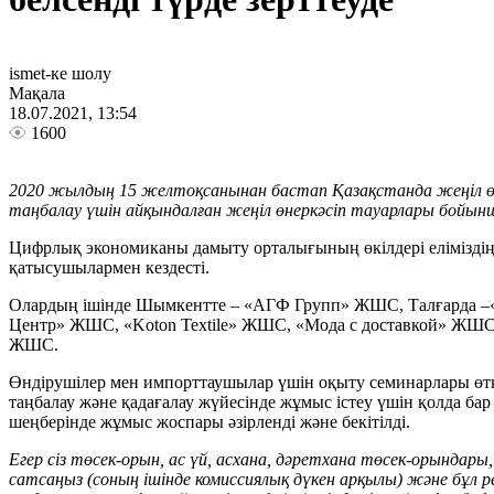
ismet-ке шолу
Мақала
18.07.2021, 13:54
1600
2020 жылдың 15 желтоқсанынан бастап Қазақстанда жеңіл өн
таңбалау үшін айқындалған жеңіл өнеркәсіп тауарлары бойынш
Цифрлық экономиканы дамыту орталығының өкілдері еліміздің 
қатысушылармен кездесті.
Олардың ішінде Шымкентте – «АГФ Групп» ЖШС, Талғарда –
Центр» ЖШС, «Koton Textile» ЖШС, «Мода с доставкой» ЖШС (
ЖШС.
Өндірушілер мен импорттаушылар үшін оқыту семинарлары өтк
таңбалау және қадағалау жүйесінде жұмыс істеу үшін қолда ба
шеңберінде жұмыс жоспары әзірленді және бекітілді.
Егер сіз төсек-орын, ас үй, асхана, дәретхана төсек-орындары
сатсаңыз (соның ішінде комиссиялық дүкен арқылы) және бұл