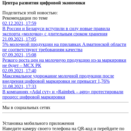
Центра развития цифровой экономики
Поделиться этой новостью:
Рекомендации по теме
02.12.2021, 17:59
В России и Беларуси вступили в силу новые правила
экспорта «молочки» с длительным сроком хранения
21.09.2021, 17:05
5% молочной продукции на прилавках Алматинской области
не соответствуют требованиям качества
07.09.2021, 15:08
Резкого роста цен на молочную продукцию из-за маркировки
не будет – МСХ РК
02.09.2021, 17:40
Максимальное удорожание молочной продукции после
внедрения цифровой маркировки не превысит 1,76%
31.08.2021, 17:33
В компаниях «Adal сүт» и «Raimbek – agro» протестировали
процесс цифровой маркировки
Мы в социальных сетях
Установка мобильного приложения
Наведите камеру своего телефона на QR-код и перейдите по