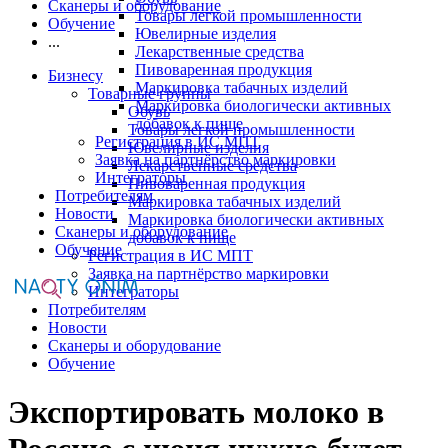
Сканеры и оборудование
Товары легкой промышленности
Обучение
Ювелирные изделия
...
Лекарственные средства
Пивоваренная продукция
Бизнесу
Маркировка табачных изделий
Товарные группы
Маркировка биологически активных
Обувь
добавок к пище
Товары легкой промышленности
Регистрация в ИС МПТ
Ювелирные изделия
Заявка на партнёрство маркировки
Лекарственные средства
Интеграторы
Пивоваренная продукция
Потребителям
Маркировка табачных изделий
Новости
Маркировка биологически активных
Сканеры и оборудование
добавок к пище
Обучение
Регистрация в ИС МПТ
Заявка на партнёрство маркировки
Интеграторы
Потребителям
Новости
Сканеры и оборудование
Обучение
Экспортировать молоко в