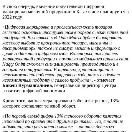
В свою очередь, введение обязательной цифровой
маркировки молочной продукции в Казахстане планируется в
2022 году.
«
Цифровая маркировка и прослеживаемость товаров
является основным инструментом в борьбе с некачественной
продукцией. Во-первых, код Data Matrix будет блокировать
кассовое выбытие просроченного товара, магазины и
дистрибьюторы также не смогут менять информацию о
сроке годности в цифровом коде. Во-вторых, покупатель
маркированной продукции с помощью мобильного приложения
Naqty Onim сможет сигнализировать производителю и в
госорганы о нарушениях. В-третьих, криптозащита и
невозможность подделки цифрового кода также сделает
невозможным подделку и самого продукта
», - отмечает
Бикеш Курмангалиева
, генеральный директор Центра
развития цифровой экономики.
Кроме того, данная мера призвана «обелить» рынок, 13%
которого составляет теневой оборот.
«На первый взгляд цифра 13% теневого оборота кажется
небольшой по сравнению с другими рынками. Но, стоит не
забывать, что речь идет о молоке – напитке детского
рациона, массового и ежедневного употребления населением.