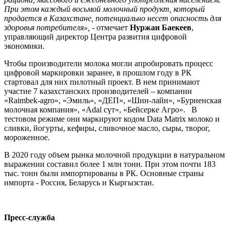
При этом каждый восьмой молочный продукт, который
продается в Казахстане, потенциально несет опасность для
здоровья потребителя»,
- отмечает
Нуржан Баекеев
,
управляющий директор Центра развития цифровой
экономики.
Чтобы производители молока могли апробировать процесс
цифровой маркировки заранее, в прошлом году в РК
стартовал для них пилотный проект. В нем принимают
участие 7 казахстанских производителей – компании
«Raimbek-agro», «Эмиль», «ДЕП», «Шин-лайн», «Бурненская
молочная компания», «Adal сүт», «Бейсерке Агро». В
тестовом режиме они маркируют кодом Data Matrix молоко и
сливки, йогурты, кефиры, сливочное масло, сыры, творог,
мороженное.
В 2020 году объем рынка молочной продукции в натуральном
выражении составил более 1 млн тонн. При этом почти 183
тыс. тонн были импортированы в РК. Основные страны
импорта - Россия, Беларусь и Кыргызстан.
Пресс-служба