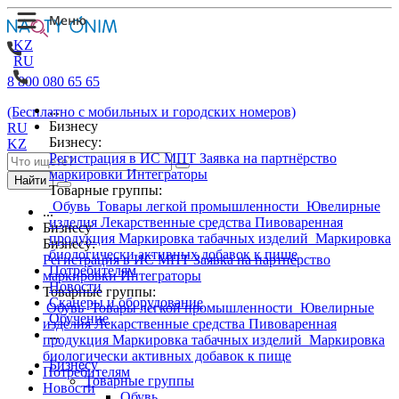
KZ
RU
8 800 080 65 65
...
(Бесплатно с мобильных и городских номеров)
Бизнесу
RU
Бизнесу:
KZ
Регистрация в ИС МПТ
Заявка на партнёрство
маркировки
Интеграторы
Найти
Товарные группы:
Обувь
Товары легкой промышленности
Ювелирные
...
изделия
Лекарственные средства
Пивоваренная
Бизнесу
продукция
Маркировка табачных изделий
Маркировка
Бизнесу:
биологически активных добавок к пище
Регистрация в ИС МПТ
Заявка на партнёрство
Потребителям
маркировки
Интеграторы
Новости
Товарные группы:
Сканеры и оборудование
Обувь
Товары легкой промышленности
Ювелирные
Обучение
изделия
Лекарственные средства
Пивоваренная
...
продукция
Маркировка табачных изделий
Маркировка
биологически активных добавок к пище
Бизнесу
Потребителям
Товарные группы
Новости
Обувь