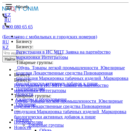
KZ
RU
8 800 080 65 65
...
(Бесплатно с мобильных и городских номеров)
Бизнесу
RU
Бизнесу:
KZ
Регистрация в ИС МПТ
Заявка на партнёрство
маркировки
Интеграторы
Найти
Товарные группы:
Обувь
Товары легкой промышленности
Ювелирные
...
изделия
Лекарственные средства
Пивоваренная
Бизнесу
продукция
Маркировка табачных изделий
Маркировка
Бизнесу:
биологически активных добавок к пище
Регистрация в ИС МПТ
Заявка на партнёрство
Потребителям
маркировки
Интеграторы
Новости
Товарные группы:
Сканеры и оборудование
Обувь
Товары легкой промышленности
Ювелирные
Обучение
изделия
Лекарственные средства
Пивоваренная
...
продукция
Маркировка табачных изделий
Маркировка
биологически активных добавок к пище
Бизнесу
Потребителям
Товарные группы
Новости
Обувь