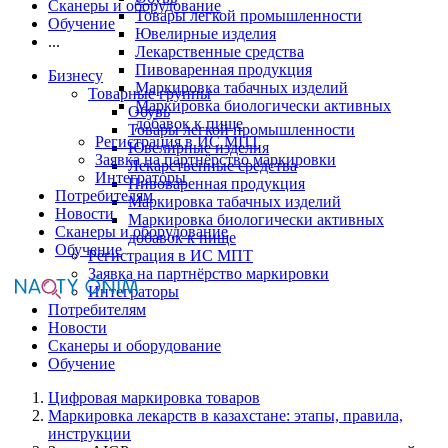
Сканеры и оборудование
Товары легкой промышленности
Обучение
Ювелирные изделия
...
Лекарственные средства
Пивоваренная продукция
Бизнесу
Маркировка табачных изделий
Товарные группы
Маркировка биологически активных
Обувь
добавок к пище
Товары легкой промышленности
Регистрация в ИС МПТ
Ювелирные изделия
Заявка на партнёрство маркировки
Лекарственные средства
Интеграторы
Пивоваренная продукция
Потребителям
Маркировка табачных изделий
Новости
Маркировка биологически активных
Сканеры и оборудование
добавок к пище
Обучение
Регистрация в ИС МПТ
Заявка на партнёрство маркировки
Интеграторы
Потребителям
Новости
Сканеры и оборудование
Обучение
Цифровая маркировка товаров
Маркировка лекарств в казахстане: этапы, правила,
инструкции