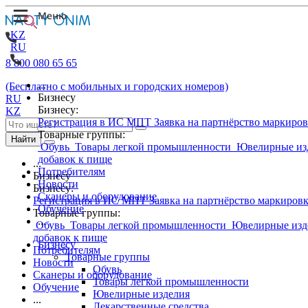
KZ
RU
8 800 080 65 65
...
(Бесплатно с мобильных и городских номеров)
Бизнесу
RU
Бизнесу:
KZ
Регистрация в ИС МПТ
Заявка на партнёрство маркиро
Товарные группы:
Найти
Обувь
Товары легкой промышленности
Ювелирные из
добавок к пище
...
Потребителям
Бизнесу
Новости
Бизнесу:
Сканеры и оборудование
Регистрация в ИС МПТ
Заявка на партнёрство маркиров
Обучение
Товарные группы:
...
Обувь
Товары легкой промышленности
Ювелирные изд
добавок к пище
Бизнесу
Потребителям
Товарные группы
Новости
Обувь
Сканеры и оборудование
Товары легкой промышленности
Обучение
Ювелирные изделия
...
Лекарственные средства