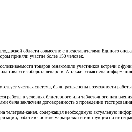
авлодарской области совместно с представителями Единого опе
ром приняли участие более 150 человек.
рослеживаемости товаров ознакомили участников встречи с фу
да товара из оборота лекарств. А также разъяснена информац
утствует учетная система, были разъяснены возможности работ
еся работы в условиях блистерного или таблеточного назначени
ями была заключена договоренность о проведении тестирования
а на телеграм-канал, содержащая необходимую актуальную инфо
оризации, работе в системе маркировки и инструкция по интегра