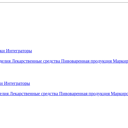
вки
Интеграторы
делия
Лекарственные средства
Пивоваренная продукция
Маркир
ки
Интеграторы
елия
Лекарственные средства
Пивоваренная продукция
Маркиро