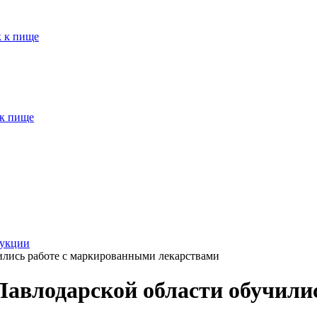
к к пище
 к пище
рукции
ились работе с маркированными лекарствами
Павлодарской области обучили