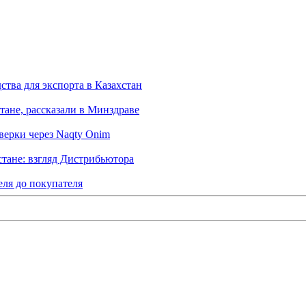
тва для экспорта в Казахстан
тане, рассказали в Минздраве
верки через Naqty Onim
тане: взгляд Дистрибьютора
еля до покупателя