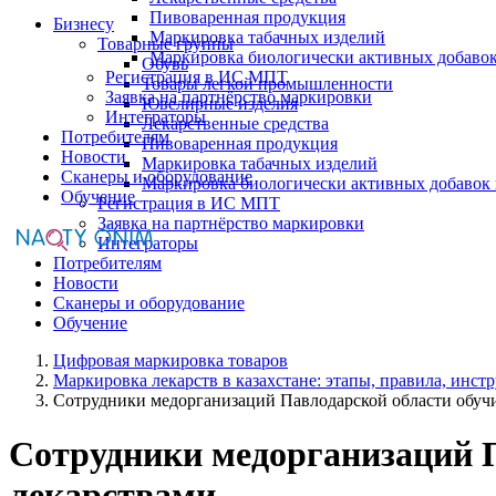
Пивоваренная продукция
Бизнесу
Маркировка табачных изделий
Товарные группы
Маркировка биологически активных добаво
Обувь
Регистрация в ИС МПТ
Товары легкой промышленности
Заявка на партнёрство маркировки
Ювелирные изделия
Интеграторы
Лекарственные средства
Потребителям
Пивоваренная продукция
Новости
Маркировка табачных изделий
Сканеры и оборудование
Маркировка биологически активных добавок
Обучение
Регистрация в ИС МПТ
Заявка на партнёрство маркировки
Интеграторы
Потребителям
Новости
Сканеры и оборудование
Обучение
Цифровая маркировка товаров
Маркировка лекарств в казахстане: этапы, правила, инст
Сотрудники медорганизаций Павлодарской области обуч
Сотрудники медорганизаций 
лекарствами