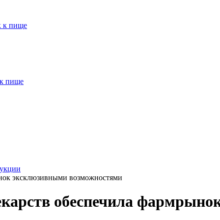
к к пище
 к пище
рукции
ынок эксклюзивными возможностями
екарств обеспечила фармрыно