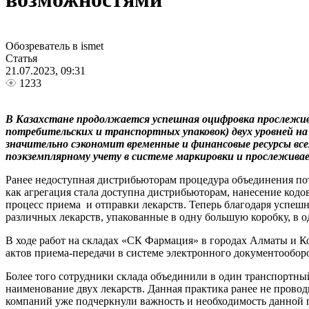
Обозреватель в ismet
Статья
21.07.2023, 09:31
1233
В Казахстане продолжается успешная оцифровка прослежива
потребительских и транспортных упаковок) двух уровней на 
значительно сэкономит временные и финансовые ресурсы все
поэкземплярному учету в системе маркировки и прослежива
Ранее недоступная дистрибьюторам процедура объединения пот
как агрегация стала доступна дистрибьюторам, нанесение код
процесс приема и отправки лекарств. Теперь благодаря успеш
различных лекарств, упакованные в одну большую коробку, в о
В ходе работ на складах «СК Фармация» в городах Алматы и Ко
актов приема-передачи в системе электронного документооборо
Более того сотрудники склада объединили в один транспортны
наименование двух лекарств. Данная практика ранее не прово
компаний уже подчеркнули важность и необходимость данной 