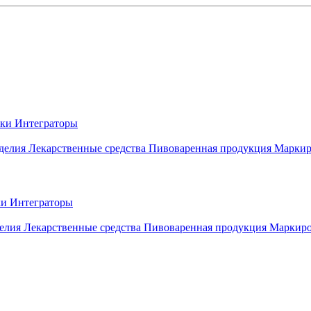
вки
Интеграторы
делия
Лекарственные средства
Пивоваренная продукция
Маркир
ки
Интеграторы
елия
Лекарственные средства
Пивоваренная продукция
Маркиро