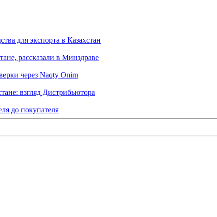
тва для экспорта в Казахстан
тане, рассказали в Минздраве
верки через Naqty Onim
тане: взгляд Дистрибьютора
еля до покупателя