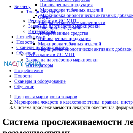
Пивоваренная продукция
Бизнесу
Маркировка табачных изделий
Товарные группы
Маркировка биологически активных добаво
Обувь
Регистрация в ИС МПТ
Товары легкой промышленности
Заявка на партнёрство маркировки
Ювелирные изделия
Интеграторы
Лекарственные средства
Потребителям
Пивоваренная продукция
Новости
Маркировка табачных изделий
Сканеры и оборудование
Маркировка биологически активных добавок
Обучение
Регистрация в ИС МПТ
Заявка на партнёрство маркировки
Интеграторы
Потребителям
Новости
Сканеры и оборудование
Обучение
Цифровая маркировка товаров
Маркировка лекарств в казахстане: этапы, правила, инст
Система прослеживаемости лекарств обеспечила фармр
Система прослеживаемости л
возможностями