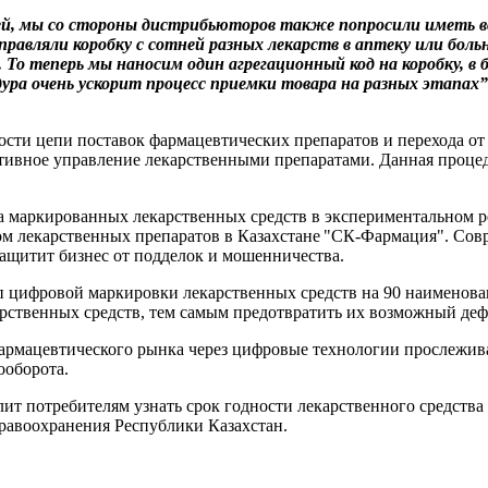
ей, мы со стороны дистрибьюторов также попросили иметь в
равляли коробку с сотней разных лекарств в аптеку или бо
 То теперь мы наносим один агрегационный код на коробку, в 
ура очень ускорит процесс приемки товара на разных этапах”
сти цепи поставок фармацевтических препаратов и перехода от о
ктивное управление лекарственными препаратами. Данная проце
та маркированных лекарственных средств в экспериментальном 
м лекарственных препаратов в Казахстане "СК-Фармация". Сов
ащитит бизнес от подделок и мошенничества.
ап цифровой маркировки лекарственных средств на 90 наименова
ственных средств, тем самым предотвратить их возможный дефи
рмацевтического рынка через цифровые технологии прослеживае
ооборота.
т потребителям узнать срок годности лекарственного средства 
равоохранения Республики Казахстан.