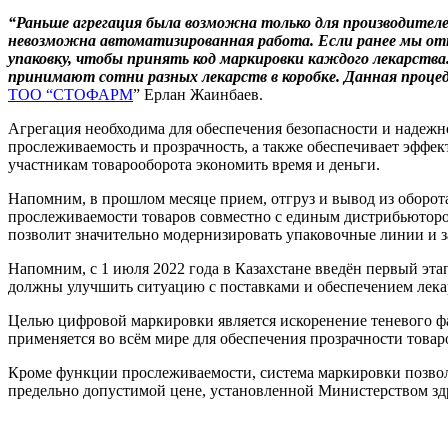
“Раньше агрегация была возможна только для производител
невозможна автоматизированная работа. Если ранее мы отп
упаковку, чтобы принять код маркировки каждого лекарства.
принимают сотни разных лекарств в коробке. Данная процед
ТОО “СТОФАРМ
” Ерлан Жаинбаев.
Агрегация необходима для обеспечения безопасности и надежно
прослеживаемость и прозрачность, а также обеспечивает эффе
участникам товарооборота экономить время и деньги.
Напомним, в прошлом месяце прием, отгруз и вывод из оборо
прослеживаемости товаров совместно с единым дистрибьюторо
позволит значительно модернизировать упаковочные линии и з
Напомним, с 1 июля 2022 года в Казахстане введён первый эт
должны улучшить ситуацию с поставками и обеспечением лекар
Целью цифровой маркировки является искоренение теневого фа
применяется во всём мире для обеспечения прозрачности товар
Кроме функции прослеживаемости, система маркировки позволи
предельно допустимой цене, установленной Министерством зд