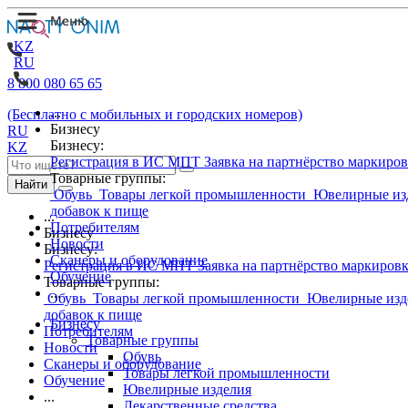
KZ
RU
8 800 080 65 65
...
(Бесплатно с мобильных и городских номеров)
Бизнесу
RU
Бизнесу:
KZ
Регистрация в ИС МПТ
Заявка на партнёрство маркиро
Товарные группы:
Найти
Обувь
Товары легкой промышленности
Ювелирные из
добавок к пище
...
Потребителям
Бизнесу
Новости
Бизнесу:
Сканеры и оборудование
Регистрация в ИС МПТ
Заявка на партнёрство маркиров
Обучение
Товарные группы:
...
Обувь
Товары легкой промышленности
Ювелирные изд
добавок к пище
Бизнесу
Потребителям
Товарные группы
Новости
Обувь
Сканеры и оборудование
Товары легкой промышленности
Обучение
Ювелирные изделия
...
Лекарственные средства