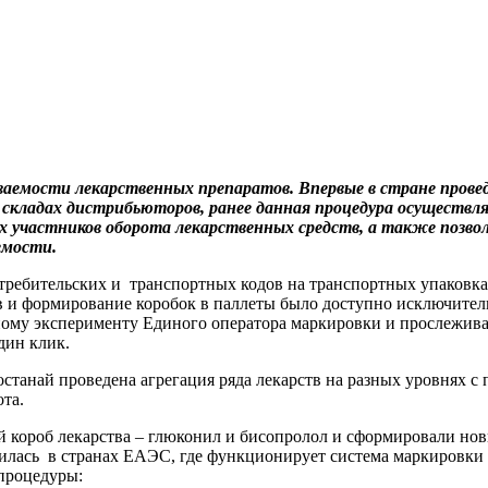
емости лекарственных препаратов. Впервые в стране проведе
складах дистрибьюторов, ранее данная процедура осуществлял
х участников оборота лекарственных средств, а также позво
емости.
ребительских и транспортных кодов на транспортных упаковках
ов и формирование коробок в паллеты было доступно исключител
ному эксперименту Единого оператора маркировки и прослежива
дин клик.
станай проведена агрегация ряда лекарств на разных уровнях с 
та.
й короб лекарства – глюконил и бисопролол и сформировали нов
дилась в странах ЕАЭС, где функционирует система маркировки
процедуры: