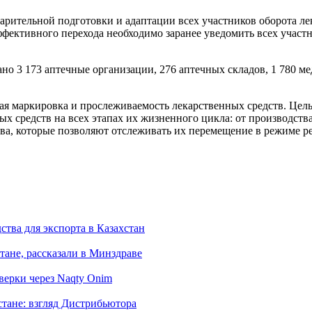
рительной подготовки и адаптации всех участников оборота лек
фективного перехода необходимо заранее уведомить всех участн
вано 3 173 аптечные организации, 276 аптечных складов, 1 78
ьная маркировка и прослеживаемость лекарственных средств. Це
ых средств на всех этапах их жизненного цикла: от производств
тва, которые позволяют отслеживать их перемещение в режиме р
тва для экспорта в Казахстан
тане, рассказали в Минздраве
верки через Naqty Onim
тане: взгляд Дистрибьютора