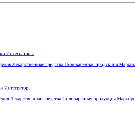
вки
Интеграторы
делия
Лекарственные средства
Пивоваренная продукция
Маркир
ки
Интеграторы
елия
Лекарственные средства
Пивоваренная продукция
Маркиро