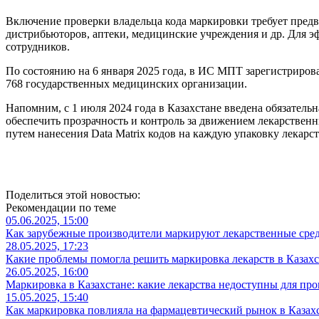
Включение проверки владельца кода маркировки требует предва
дистрибьюторов, аптеки, медицинские учреждения и др. Для эф
сотрудников.
По состоянию на 6 января 2025 года, в ИС МПТ зарегистриро
768 государственных медицинских организации.
Напомним, с 1 июля 2024 года в Казахстане введена обязател
обеспечить прозрачность и контроль за движением лекарственн
путем нанесения Data Matrix кодов на каждую упаковку лекарс
Поделиться этой новостью:
Рекомендации по теме
05.06.2025, 15:00
Как зарубежные производители маркируют лекарственные средс
28.05.2025, 17:23
Какие проблемы помогла решить маркировка лекарств в Казахс
26.05.2025, 16:00
Маркировка в Казахстане: какие лекарства недоступны для про
15.05.2025, 15:40
Как маркировка повлияла на фармацевтический рынок в Казахс