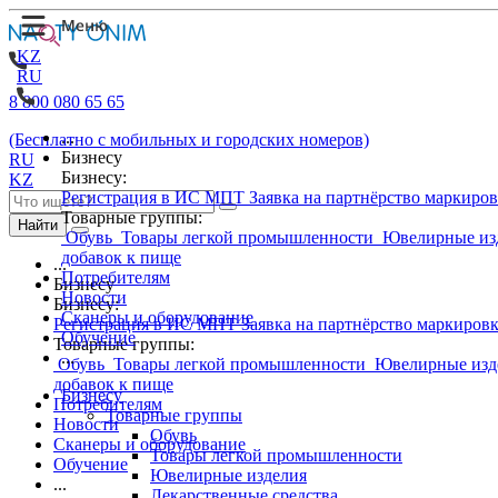
KZ
RU
8 800 080 65 65
...
(Бесплатно с мобильных и городских номеров)
Бизнесу
RU
Бизнесу:
KZ
Регистрация в ИС МПТ
Заявка на партнёрство маркиро
Товарные группы:
Найти
Обувь
Товары легкой промышленности
Ювелирные из
добавок к пище
...
Потребителям
Бизнесу
Новости
Бизнесу:
Сканеры и оборудование
Регистрация в ИС МПТ
Заявка на партнёрство маркиров
Обучение
Товарные группы:
...
Обувь
Товары легкой промышленности
Ювелирные изд
добавок к пище
Бизнесу
Потребителям
Товарные группы
Новости
Обувь
Сканеры и оборудование
Товары легкой промышленности
Обучение
Ювелирные изделия
...
Лекарственные средства