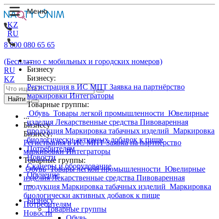
KZ
RU
8 800 080 65 65
...
(Бесплатно с мобильных и городских номеров)
Бизнесу
RU
Бизнесу:
KZ
Регистрация в ИС МПТ
Заявка на партнёрство
маркировки
Интеграторы
Найти
Товарные группы:
Обувь
Товары легкой промышленности
Ювелирные
...
изделия
Лекарственные средства
Пивоваренная
Бизнесу
продукция
Маркировка табачных изделий
Маркировка
Бизнесу:
биологически активных добавок к пище
Регистрация в ИС МПТ
Заявка на партнёрство
Потребителям
маркировки
Интеграторы
Новости
Товарные группы:
Сканеры и оборудование
Обувь
Товары легкой промышленности
Ювелирные
Обучение
изделия
Лекарственные средства
Пивоваренная
...
продукция
Маркировка табачных изделий
Маркировка
биологически активных добавок к пище
Бизнесу
Потребителям
Товарные группы
Новости
Обувь