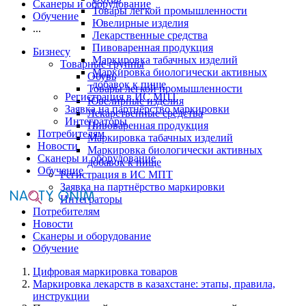
Сканеры и оборудование
Товары легкой промышленности
Обучение
Ювелирные изделия
...
Лекарственные средства
Пивоваренная продукция
Бизнесу
Маркировка табачных изделий
Товарные группы
Маркировка биологически активных
Обувь
добавок к пище
Товары легкой промышленности
Регистрация в ИС МПТ
Ювелирные изделия
Заявка на партнёрство маркировки
Лекарственные средства
Интеграторы
Пивоваренная продукция
Потребителям
Маркировка табачных изделий
Новости
Маркировка биологически активных
Сканеры и оборудование
добавок к пище
Обучение
Регистрация в ИС МПТ
Заявка на партнёрство маркировки
Интеграторы
Потребителям
Новости
Сканеры и оборудование
Обучение
Цифровая маркировка товаров
Маркировка лекарств в казахстане: этапы, правила,
инструкции