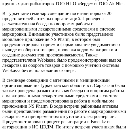
крупных дистрибьюторов ТОО НПО «Зерде» и ТОО Ak Niet.
В Туркестане семинар-совещание посетили порядка 20
представителей аптечных организаций. Проведена
разъяснительная беседа по вопросам работы с
маркированными лекарственными средствами в системе
маркировки. Вниманию участников было представлено
мобильное приложение NS Pharm, в котором был
продемонстрирован прием и формирование уведомления о
выводе из оборота товаров, проверка кодов маркировки и
создание документов прослеживаемости. Также
представителями Webkassa было продемонстрирован вывод
лекарства из оборота товаров с помощью учетной системы
Webkassa без использования сканера.
В семинаре-совещании с аптечными и медицинскими
организациями по Туркестанской области в г. Сарыагаш была
также проведена разъяснительная беседа по вопросам работы
с маркированными лекарственными средствами в системе
маркировки и продемонстрирована работа в мобильном
приложении NS Pharm. В ходе встречи районным аптекам
были представлены разъяснения по работе с маркированными
лекарствами при временном отсутствии электроэнергии.
Продемонстрирован процесс регистрации в Ismet.kz и
авторизации в ИС ЦЭДМ. По итогу встречи участникам были