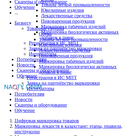
Сканеры и оборудование
Товары легкой промышленности
Обучение
Ювелирные изделия
...
Лекарственные средства
Пивоваренная продукция
Бизнесу
Маркировка табачных изделий
Товарные группы
Маркировка биологически активных
Обувь
добавок к пище
Товары легкой промышленности
Регистрация в ИС МПТ
Ювелирные изделия
Заявка на партнёрство маркировки
Лекарственные средства
Интеграторы
Пивоваренная продукция
Потребителям
Маркировка табачных изделий
Новости
Маркировка биологически активных
Сканеры и оборудование
добавок к пище
Обучение
Регистрация в ИС МПТ
Заявка на партнёрство маркировки
Интеграторы
Потребителям
Новости
Сканеры и оборудование
Обучение
Цифровая маркировка товаров
Маркировка лекарств в казахстане: этапы, правила,
инструкции