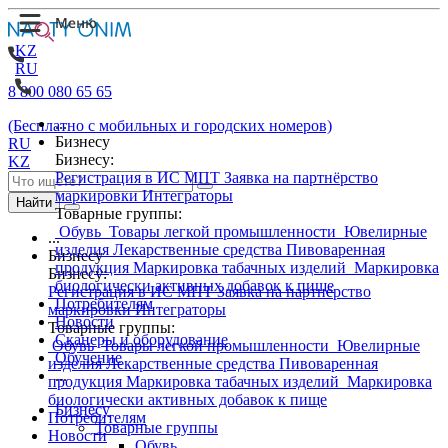
KZ
RU
8 800 080 65 65
...
(Бесплатно с мобильных и городских номеров)
Бизнесу
RU
Бизнесу:
KZ
Регистрация в ИС МПТ
Заявка на партнёрство
маркировки
Интеграторы
Найти
Товарные группы:
Обувь
Товары легкой промышленности
Ювелирные
...
изделия
Лекарственные средства
Пивоваренная
Бизнесу
продукция
Маркировка табачных изделий
Маркировка
Бизнесу:
биологически активных добавок к пище
Регистрация в ИС МПТ
Заявка на партнёрство
Потребителям
маркировки
Интеграторы
Новости
Товарные группы:
Сканеры и оборудование
Обувь
Товары легкой промышленности
Ювелирные
Обучение
изделия
Лекарственные средства
Пивоваренная
...
продукция
Маркировка табачных изделий
Маркировка
биологически активных добавок к пище
Бизнесу
Потребителям
Товарные группы
Новости
Обувь