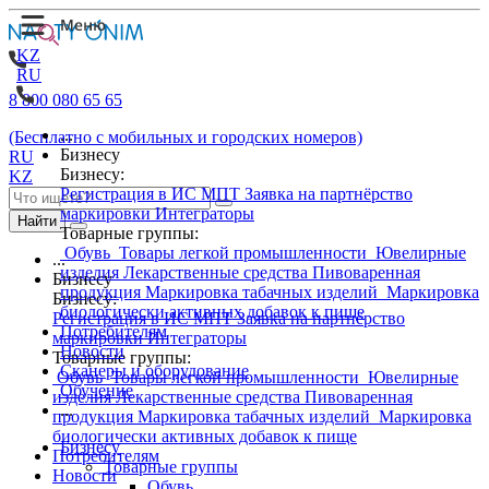
KZ
RU
8 800 080 65 65
...
(Бесплатно с мобильных и городских номеров)
Бизнесу
RU
Бизнесу:
KZ
Регистрация в ИС МПТ
Заявка на партнёрство
маркировки
Интеграторы
Найти
Товарные группы:
Обувь
Товары легкой промышленности
Ювелирные
...
изделия
Лекарственные средства
Пивоваренная
Бизнесу
продукция
Маркировка табачных изделий
Маркировка
Бизнесу:
биологически активных добавок к пище
Регистрация в ИС МПТ
Заявка на партнёрство
Потребителям
маркировки
Интеграторы
Новости
Товарные группы:
Сканеры и оборудование
Обувь
Товары легкой промышленности
Ювелирные
Обучение
изделия
Лекарственные средства
Пивоваренная
...
продукция
Маркировка табачных изделий
Маркировка
биологически активных добавок к пище
Бизнесу
Потребителям
Товарные группы
Новости
Обувь