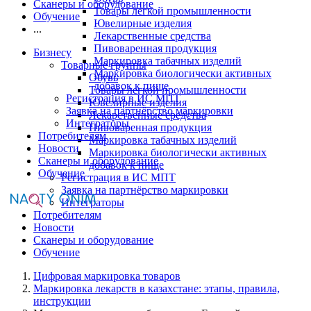
Сканеры и оборудование
Товары легкой промышленности
Обучение
Ювелирные изделия
...
Лекарственные средства
Пивоваренная продукция
Бизнесу
Маркировка табачных изделий
Товарные группы
Маркировка биологически активных
Обувь
добавок к пище
Товары легкой промышленности
Регистрация в ИС МПТ
Ювелирные изделия
Заявка на партнёрство маркировки
Лекарственные средства
Интеграторы
Пивоваренная продукция
Потребителям
Маркировка табачных изделий
Новости
Маркировка биологически активных
Сканеры и оборудование
добавок к пище
Обучение
Регистрация в ИС МПТ
Заявка на партнёрство маркировки
Интеграторы
Потребителям
Новости
Сканеры и оборудование
Обучение
Цифровая маркировка товаров
Маркировка лекарств в казахстане: этапы, правила,
инструкции