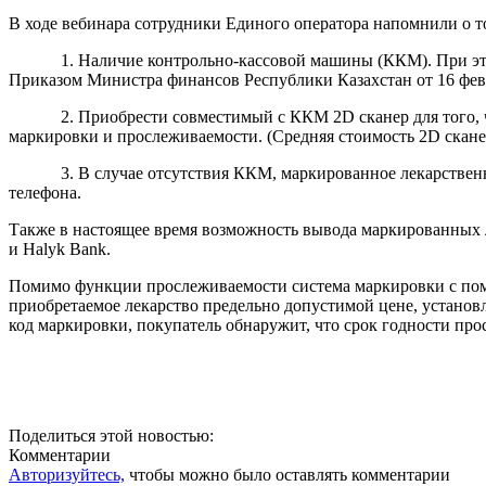
В ходе вебинара сотрудники Единого оператора напомнили о 
1. Наличие контрольно-кассовой машины (ККМ). При этом обя
Приказом Министра финансов Республики Казахстан от 16 февр
2. Приобрести совместимый с ККМ 2D сканер для того, чтоб
маркировки и прослеживаемости. (Средняя стоимость 2D сканеро
3. В случае отсутствия ККМ, маркированное лекарственное с
телефона.
Также в настоящее время возможность вывода маркированных л
и Halyk Bank.
Помимо функции прослеживаемости система маркировки с помощ
приобретаемое лекарство предельно допус­тимой цене, установ
код маркировки, покупатель обнаружит, что срок годности пр
Поделиться этой новостью:
Комментарии
Авторизуйтесь,
чтобы можно было оставлять комментарии