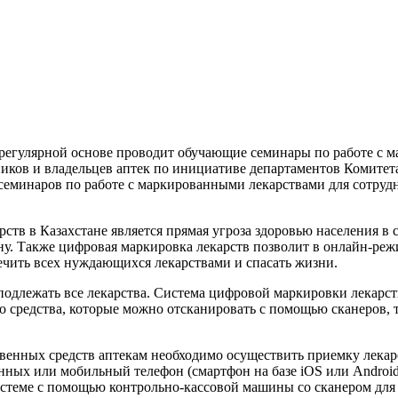
регулярной основе проводит обучающие семинары по работе с м
иков и владельцев аптек по инициативе департаментов Комитет
 семинаров по работе с маркированными лекарствами для сотрудн
в в Казахстане является прямая угроза здоровью населения в 
ану. Также цифровая маркировка лекарств позволит в онлайн-ре
ечить всех нуждающихся лекарствами и спасать жизни.
 подлежать все лекарства. Система цифровой маркировки лекар
го средства, которые можно отсканировать с помощью сканеров, 
венных средств аптекам необходимо осуществить приемку лекар
нных или мобильный телефон (смартфон на базе iOS или Androi
стеме с помощью контрольно-кассовой машины со сканером для 