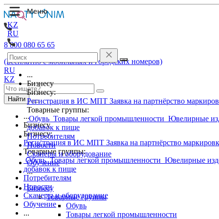
KZ
RU
8 800 080 65 65
(Бесплатно с мобильных и городских номеров)
RU
...
KZ
Бизнесу
Бизнесу:
Найти
Регистрация в ИС МПТ
Заявка на партнёрство маркиро
Товарные группы:
...
Обувь
Товары легкой промышленности
Ювелирные из
Бизнесу
добавок к пище
Бизнесу:
Потребителям
Регистрация в ИС МПТ
Заявка на партнёрство маркиров
Новости
Товарные группы:
Сканеры и оборудование
Обувь
Товары легкой промышленности
Ювелирные изд
Обучение
добавок к пище
...
Потребителям
Новости
Бизнесу
Сканеры и оборудование
Товарные группы
Обучение
Обувь
...
Товары легкой промышленности