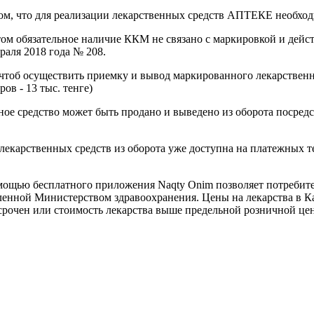
том, что для реализации лекарственных средств АПТЕКЕ необход
зательное наличие ККМ не связано с маркировкой и действует
аля 2018 года № 208.
 осуществить приемку и вывод маркированного лекарственног
в - 13 тыс. тенге)
редство может быть продано и выведено из оборота посредств
екарственных средств из оборота уже доступна на платежных те
ью бесплатного приложения Naqty Onim позволяет потребителям
ленной Министерством здравоохранения. Цены на лекарства в Каз
осрочен или стоимость лекарства выше предельной розничной це