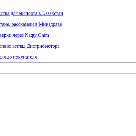
тва для экспорта в Казахстан
тане, рассказали в Минздраве
верки через Naqty Onim
тане: взгляд Дистрибьютора
еля до покупателя