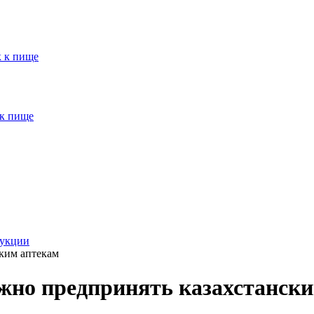
к к пище
 к пище
рукции
ским аптекам
жно предпринять казахстанск