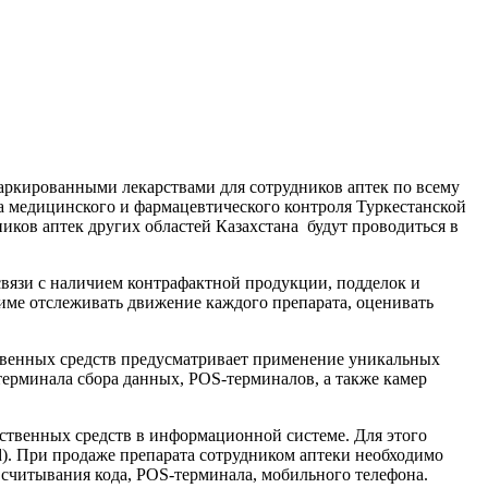
аркированными лекарствами для сотрудников аптек по всему
а медицинского и фармацевтического контроля Туркестанской
иков аптек других областей Казахстана будут проводиться в
связи с наличием контрафактной продукции, подделок и
жиме отслеживать движение каждого препарата, оценивать
ственных средств предусматривает применение уникальных
терминала сбора данных, POS-терминалов, а также камер
ственных средств в информационной системе. Для этого
d). При продаже препарата сотрудником аптеки необходимо
считывания кода, POS-терминала, мобильного телефона.