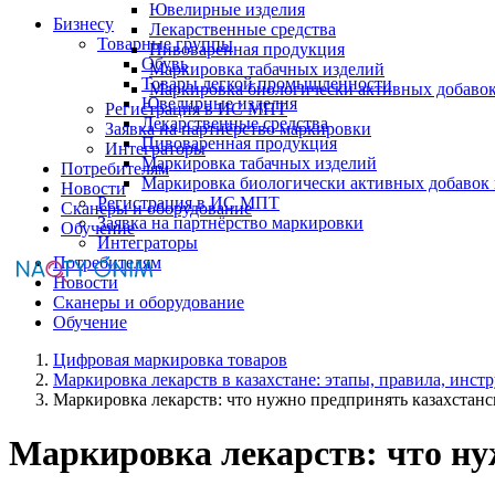
Ювелирные изделия
Бизнесу
Лекарственные средства
Товарные группы
Пивоваренная продукция
Обувь
Маркировка табачных изделий
Товары легкой промышленности
Маркировка биологически активных добаво
Ювелирные изделия
Регистрация в ИС МПТ
Лекарственные средства
Заявка на партнёрство маркировки
Пивоваренная продукция
Интеграторы
Маркировка табачных изделий
Потребителям
Маркировка биологически активных добавок
Новости
Регистрация в ИС МПТ
Сканеры и оборудование
Заявка на партнёрство маркировки
Обучение
Интеграторы
Потребителям
Новости
Сканеры и оборудование
Обучение
Цифровая маркировка товаров
Маркировка лекарств в казахстане: этапы, правила, инст
Маркировка лекарств: что нужно предпринять казахстан
Маркировка лекарств: что ну