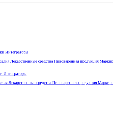
вки
Интеграторы
делия
Лекарственные средства
Пивоваренная продукция
Маркир
ки
Интеграторы
елия
Лекарственные средства
Пивоваренная продукция
Маркиро