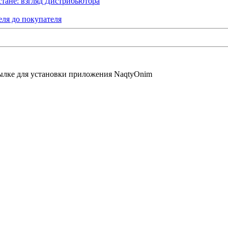
тане: взгляд Дистрибьютора
еля до покупателя
сылке для установки приложения NaqtyOnim