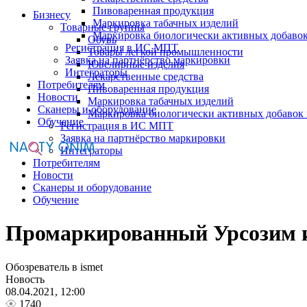
Пивоваренная продукция
Бизнесу
Маркировка табачных изделий
Товарные группы
Маркировка биологически активных добаво
Обувь
Регистрация в ИС МПТ
Товары легкой промышленности
Заявка на партнёрство маркировки
Ювелирные изделия
Интеграторы
Лекарственные средства
Потребителям
Пивоваренная продукция
Новости
Маркировка табачных изделий
Сканеры и оборудование
Маркировка биологически активных добавок
Обучение
Регистрация в ИС МПТ
Заявка на партнёрство маркировки
Интеграторы
Потребителям
Новости
Сканеры и оборудование
Обучение
Промаркированный Урсозим и
Обозреватель в ismet
Новость
08.04.2021, 12:00
1740