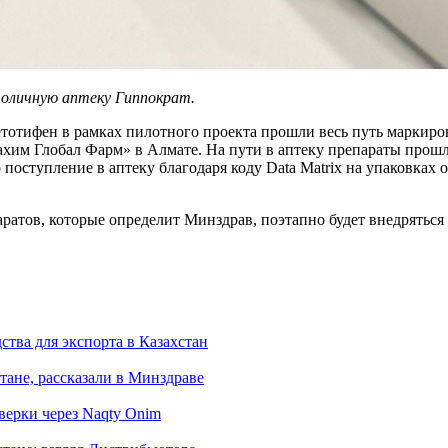
толичную аптеку Гиппократ.
тотифен в рамках пилотного проекта прошли весь путь маркиро
ахим Глобал Фарм» в Алмате. На пути в аптеку препараты прош
о поступление в аптеку благодаря коду Data Matrix на упаковка
ратов, которые определит Минздрав, поэтапно будет внедряться в
тва для экспорта в Казахстан
тане, рассказали в Минздраве
верки через Naqty Onim