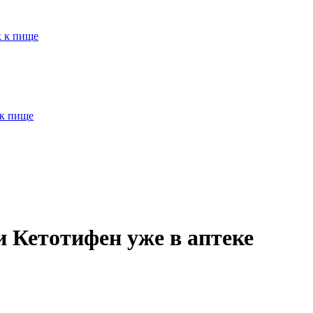
к к пище
 к пище
 Кетотифен уже в аптеке