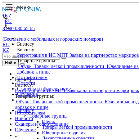
KZ
RU
8 800 080 65 65
...
(Бесплатно с мобильных и городских номеров)
Бизнесу
RU
Бизнесу:
KZ
Регистрация в ИС МПТ
Заявка на партнёрство маркиро
Товарные группы:
Найти
Обувь
Товары легкой промышленности
Ювелирные из
добавок к пище
...
Потребителям
Бизнесу
Новости
Бизнесу:
Сканеры и оборудование
Регистрация в ИС МПТ
Заявка на партнёрство маркиров
Обучение
Товарные группы:
...
Обувь
Товары легкой промышленности
Ювелирные изд
добавок к пище
Бизнесу
Потребителям
Товарные группы
Новости
Обувь
Сканеры и оборудование
Товары легкой промышленности
Обучение
Ювелирные изделия
...
Лекарственные средства