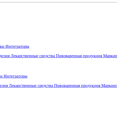
вки
Интеграторы
делия
Лекарственные средства
Пивоваренная продукция
Маркир
ки
Интеграторы
елия
Лекарственные средства
Пивоваренная продукция
Маркиро