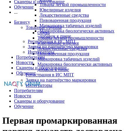
Сканеры и оборудование
Товары легкой промышленности
Обучение
Ювелирные изделия
...
Лекарственные средства
Пивоваренная продукция
Бизнесу
Маркировка табачных изделий
Товарные группы
Маркировка биологически активных
Обувь
добавок к пище
Товары легкой промышленности
Регистрация в ИС МПТ
Ювелирные изделия
Заявка на партнёрство маркировки
Лекарственные средства
Интеграторы
Пивоваренная продукция
Потребителям
Маркировка табачных изделий
Новости
Маркировка биологически активных
Сканеры и оборудование
добавок к пище
Обучение
Регистрация в ИС МПТ
Заявка на партнёрство маркировки
Интеграторы
Потребителям
Новости
Сканеры и оборудование
Обучение
Первая промаркированная