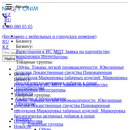
KZ
RU
8 800 080 65 65
...
(Бесплатно с мобильных и городских номеров)
Бизнесу
RU
Бизнесу:
KZ
Регистрация в ИС МПТ
Заявка на партнёрство
маркировки
Интеграторы
Найти
Товарные группы:
Обувь
Товары легкой промышленности
Ювелирные
...
изделия
Лекарственные средства
Пивоваренная
Бизнесу
продукция
Маркировка табачных изделий
Маркировка
Бизнесу:
биологически активных добавок к пище
Регистрация в ИС МПТ
Заявка на партнёрство
Потребителям
маркировки
Интеграторы
Новости
Товарные группы:
Сканеры и оборудование
Обувь
Товары легкой промышленности
Ювелирные
Обучение
изделия
Лекарственные средства
Пивоваренная
...
продукция
Маркировка табачных изделий
Маркировка
биологически активных добавок к пище
Бизнесу
Потребителям
Товарные группы
Новости
Обувь